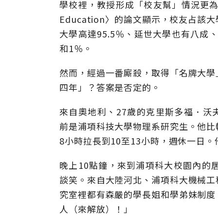
學校裡，教授形成「校友幫」情況更為嚴重。根
Education〉的論文顯示，校友
大學高達95.5％、延世大學也有八成
和1％。
然而，經過一番廝殺，取得「名牌大學
四年」？答案是否定的。
來自奧地利、27歲的克里斯多福．沃夫（C
前是浦項科技大學物理系研究生。他比
8小時拉長到10至13小時，週休一日
晚上10點鐘，來到浦項科大校園內的
談笑。來自大陸河北、浦項科大機械工
究室裡都有森嚴的學長姐和學弟妹制度
人（來解放）！」