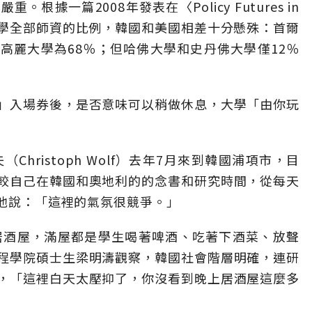
據一篇2008年發表在〈Policy Futures in
占該大學全部師資的比例，韓國和美國相差十分懸殊：首爾
、高麗大學為68％；但哈佛大學和史丹佛大學僅12％
」入場券後，是否意味可以稍做休息，大學「由你玩
hristoph Wolf）去年7月來到韓國浦項市，目
較自己在韓國和奧地利的的念書和研究時間，從每天
。他說：「這裡的氣氛很競爭。」
居酒屋，滿屋都是學生喝著啤酒、吃著下酒菜、放聲
程學院碩士生梁明濤觀察，韓國社會階層明確，連研
，「這裡白天太壓抑了，你沒看到晚上居酒屋這麼多