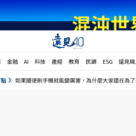
章
特輯
文章
大學升學、職涯攻略
遠
際
金融
AI
科技
產經
教育
民調
ESG
遠見線
國際
更
縣市施政調查全解析
金融
單
民調
盲點
如果隨便刷手機就能變厲害，為什麼大家還在為了
產經
電
好享生活
獨
專欄