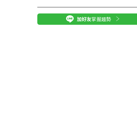
加好友
掌握趨勢