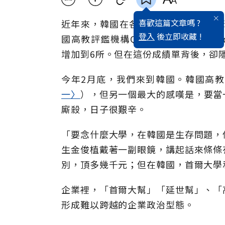
喜歡這篇文章嗎 ?
近年來，韓國在各領域都繳出令世界驚
登入
後立即收藏 !
國高教評鑑機構Quacquarelli S
增加到6所。但在這份成績單背後，卻
今年2月底，我們來到韓國。韓國高
一〉
），但另一個最大的感嘆是，要當
廝殺，日子很艱辛。
「要念什麼大學，在韓國是生存問題，
生金俊植戴著一副眼鏡，講起話來條條
別，頂多幾千元；但在韓國，首爾大學
企業裡，「首爾大幫」「延世幫」、「
形成難以跨越的企業政治型態。