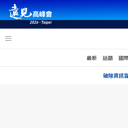
文
最新
最新
話題
國
雜誌目錄
活動
話題
AI
破除資訊
學堂
專題報導
科技
教育
遠見ON AIR
影音
合作