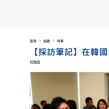
【遠見40週年慶】訂《遠見》贈實用家電3選1+暢銷好
首頁
話題
時事
【採訪筆記】在韓國
柯曉翔
加入追蹤
柯曉翔