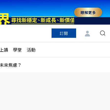
瞭解更多
訂閱
特色頻道
訂閱
見線上讀
ESG遠見
上讀
學堂
活動
多訂閱方案
城市學
刊購買
健康遠見
未來焦慮？
子報訂閱
華人精英論壇
享知識包
領導影響力學院