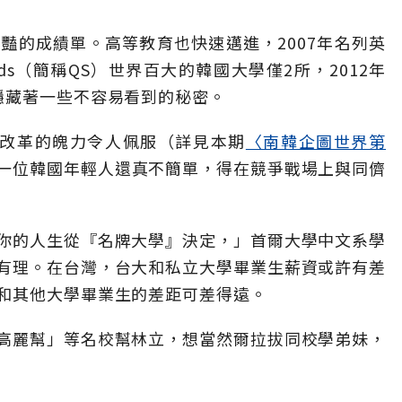
豔的成績單。高等教育也快速邁進，2007年名列英
ymonds（簡稱QS）世界百大的韓國大學僅2所，2012年
隱藏著一些不容易看到的秘密。
教改革的魄力令人佩服（詳見本期
〈南韓企圖世界第
一位韓國年輕人還真不簡單，得在競爭戰場上與同儕
你的人生從『名牌大學』決定，」首爾大學中文系學
有理。在台灣，台大和私立大學畢業生薪資或許有差
和其他大學畢業生的差距可差得遠。
高麗幫」等名校幫林立，想當然爾拉拔同校學弟妹，