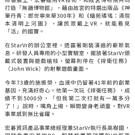
打造「無牆博物館」，藉由故宮的特選出版品《神
筆丹青：郎世寧來華300年》和《繪苑璚瑤：清院
本清明上河圖》，讓民眾戴上VR，就能看見
「活」的國寶。
在StarVr的辦公室裡，透露著剛裝潢過的嶄新氣
息。研發人員專用的小型實驗室，擺放著StarVr頭
戴式裝置與遊戲槍枝，螢幕則停在《捍衛任務》
（John Wick）的射擊遊戲畫面。
今年73歲的施振榮，血液中仍留著41年前的創業
基因，充滿好奇心。他第一次玩《捍衛任務》，成
績不到5000分，「但我第二次打就有一萬多分
了！」說時，嘴角上揚，瞬間變身老頑童，對VR
事業感到無比雀躍。
宏碁資訊產品事業總經理兼StarVr執行長高樹國，