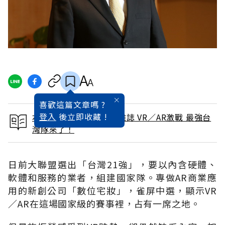
喜歡這篇文章嗎 ?
登入
後立即收藏 !
本文出自 2017 / 4月號雜誌 VR／AR激戰 最強台
灣隊來了！
日前大聯盟選出「台灣21強」，要以內含硬體、
軟體和服務的業者，組建國家隊。專做AR商業應
用的新創公司「數位宅妝」，雀屏中選，顯示VR
／AR在這場國家級的賽事裡，占有一席之地。