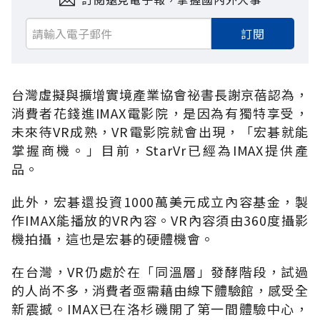
訂閱
台灣虛擬與擴增實境產業協會祕書長謝京蓓認為，
消費者花錢進IMAX電影院，是因為有獨特享受，
未來待VR成熟，VR電影院就會出現，「宏碁就能
掌握商機。」目前，StarVr已經為IMAX提供產
品。
此外，宏碁還投資1000萬美元成立內容基金，製
作IMAX能播放的VR內容。VR內容須由360度攝影
機拍攝，這也是宏碁的硬體機會。
在台灣，VR仍處於在「同溫層」發酵階段，試過
的人尚不多，消費者亟需藉由線下體驗館，感受全
新震撼。IMAX已在洛杉磯開了第一間體驗中心，