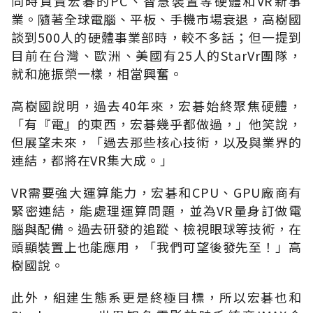
同時負責宏碁的PC、智慧裝置等硬體和VR新事
業。隨著全球電腦、平板、手機市場衰退，高樹國
談到500人的硬體事業部時，較不多話；但一提到
目前在台灣、歐洲、美國有25人的StarVr團隊，
就和施振榮一樣，相當興奮。
高樹國說明，過去40年來，宏碁始終聚焦硬體，
「有『電』的東西，宏碁幾乎都做過，」他笑說，
但展望未來，「過去那些核心技術，以及與業界的
連結，都將在VR集大成。」
VR需要強大運算能力，宏碁和CPU、GPU廠商有
緊密連結，能處理運算問題，並為VR量身訂做電
腦與配備。過去研發的追蹤、檢視眼球等技術，在
頭顯裝置上也能應用，「我們可望後發先至！」高
樹國說。
此外，組建生態系更是終極目標，所以宏碁也和