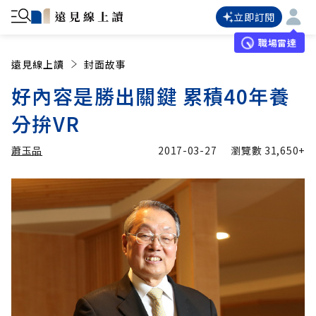
立即訂閱
職場雷達
遠見線上讀
封面故事
好內容是勝出關鍵 累積40年養
分拚VR
蕭玉品
2017-03-27
瀏覽數
31,650+
加入追蹤
蕭玉品