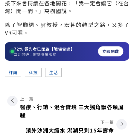
接下來會持續在各地開花，「我一定會讓它（在台
灣）開一間，」高樹國說。
除了智聯網、雲教授，宏碁的轉型之路，又多了
VR可看。
72%
領先者已開啟【職場雷達】
立即開啟
立即開通！解鎖專屬服務
評論
科技
生活
上一篇
醫療、行銷、混合實境 三大獨角獸各領風
騷
下一篇
濱外沙洲大縮水 潟湖只剩15年壽命