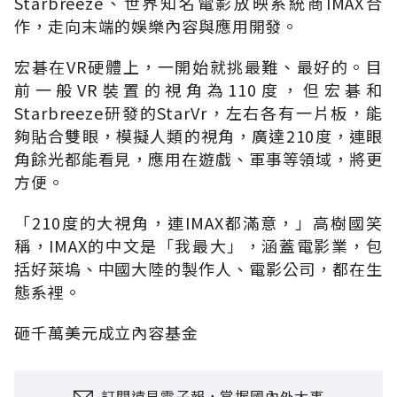
Starbreeze、世界知名電影放映系統商IMAX合
作，走向末端的娛樂內容與應用開發。
宏碁在VR硬體上，一開始就挑最難、最好的。目
前一般VR裝置的視角為110度，但宏碁和
Starbreeze研發的StarVr，左右各有一片板，能
夠貼合雙眼，模擬人類的視角，廣達210度，連眼
角餘光都能看見，應用在遊戲、軍事等領域，將更
方便。
「210度的大視角，連IMAX都滿意，」高樹國笑
稱，IMAX的中文是「我最大」，涵蓋電影業，包
括好萊塢、中國大陸的製作人、電影公司，都在生
態系裡。
砸千萬美元成立內容基金
訂閱遠見電子報，掌握國內外大事