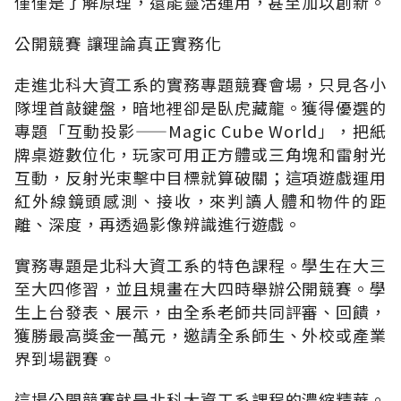
僅僅是了解原理，還能靈活運用，甚至加以創新。
公開競賽 讓理論真正實務化
走進北科大資工系的實務專題競賽會場，只見各小
隊埋首敲鍵盤，暗地裡卻是臥虎藏龍。獲得優選的
專題「互動投影——Magic Cube World」，把紙
牌桌遊數位化，玩家可用正方體或三角塊和雷射光
互動，反射光束擊中目標就算破關；這項遊戲運用
紅外線鏡頭感測、接收，來判讀人體和物件的距
離、深度，再透過影像辨識進行遊戲。
實務專題是北科大資工系的特色課程。學生在大三
至大四修習，並且規畫在大四時舉辦公開競賽。學
生上台發表、展示，由全系老師共同評審、回饋，
獲勝最高獎金一萬元，邀請全系師生、外校或產業
界到場觀賽。
這場公開競賽就是北科大資工系課程的濃縮精華。