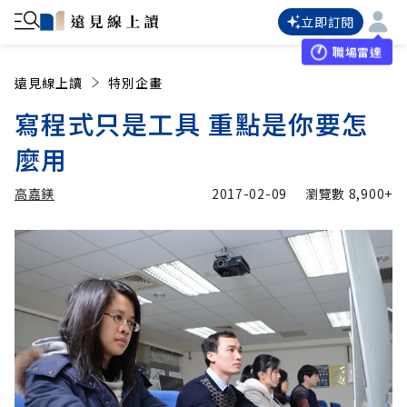
立即訂閱
職場雷達
遠見線上讀
特別企畫
寫程式只是工具 重點是你要怎
麼用
高嘉鎂
2017-02-09
瀏覽數
8,900+
加入追蹤
高嘉鎂