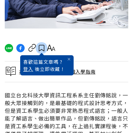
喜歡這篇文章嗎 ?
登入
後立即收藏 !
本文出自2017大學暨技職入學指南
國立台北科技大學資訊工程系系主任劉傳銘說，一
般大眾接觸到的，是最基礎的程式設計思考方式，
但是資工系學生必須要非常熟悉程式語言；一般人
能了解語言、做出簡單作品，但劉傳銘說，語言只
是資工系學生必備的工具，在上過扎實課程後，不