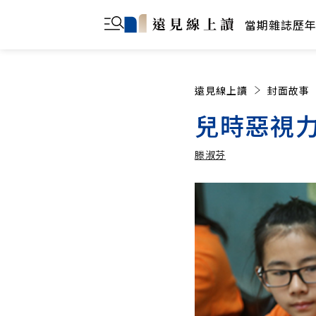
當期雜誌
歷
遠見線上讀
封面故事
兒時惡視力
滕淑芬
滕淑芬