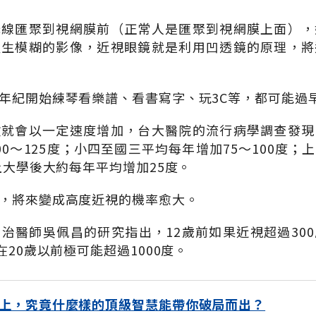
光線匯聚到視網膜前（正常人是匯聚到視網膜上面），
產生模糊的影像，近視眼鏡就是利用凹透鏡的原理，將
年紀開始練琴看樂譜、看書寫字、玩3C等，都可能過
數就會以一定速度增加，台大醫院的流行病學調查發現
00～125度；小四至國三平均每年增加75～100度；
上大學後大約每年平均增加25度。
，將來變成高度近視的機率愈大。
治醫師吳佩昌的研究指出，12歲前如果近視超過30
在20歲以前極可能超過1000度。
上，究竟什麼樣的頂級智慧能帶你破局而出？