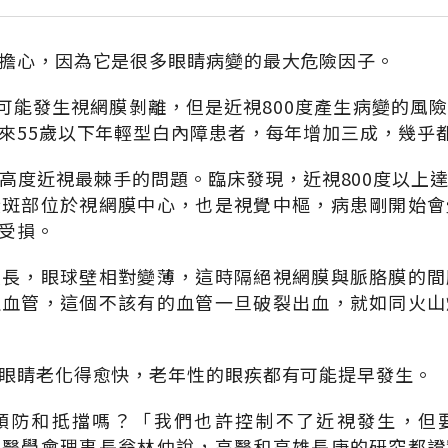
擔心，因為它是很多眼睛病變的最大危險因子。
也可能發生視網膜剝離，但是近視800度產生病變的風
來55歲以下年輕型白內障患者，每年增加三成，幾乎
高度近視最棘手的問題。臨床發現，近視800度以上
黃斑部位於視網膜中心，也是視覺中樞，病患剛開始會
受損。
拉長，眼球壁相對變薄，這時隔絕視網膜與脈胳膜的間
生血管，這個不該有的血管一旦破裂出血，就如同火山
眼睛老化得愈快，老年性的眼疾都有可能提早發生。
預防和抵擋嗎？「我們也許控制不了近視發生，但
科醫學會理事長翁林仲說，高醫和高雄長庚的研究都證