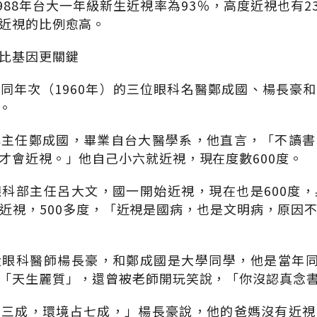
988年台大一年級新生近視率為93％，高度近視也有2
近視的比例愈高。
比基因更關鍵
同年次（1960年）的三位眼科名醫鄭成國、楊長豪
。
心主任鄭成國，畢業自台大醫學系，他直言，「不讀書
才會近視。」他自己小六就近視，現在度數600度。
科部主任呂大文，國一開始近視，現在也是600度
近視，500多度，「近視是國病，也是文明病，原因
眼科醫師楊長豪，和鄭成國是大學同學，他是當年同
「天生麗質」，還曾被老師開玩笑說，「你沒認真念
占三成，環境占七成，」楊長豪說，他的爸媽沒有近視