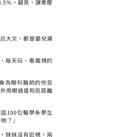
3.5％。顯見，課業壓
和呂大文，都是嬰兒潮
，每天玩、看電視的
，身為眼科醫師的他苦
不外用眼過度和近距離
屆100位醫學系學生
書喲？」
，妹妹沒有近視，兩