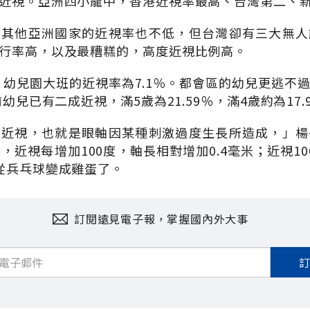
近視。亞洲四小龍中，香港近視率最高、台灣第二、
然其他亞洲國家的近視率也不低，但台灣卻有三大無人
行率高，以及最糟糕的，高度近視比例高。
查，幼兒園大班的近視率為7.1％。都會區的幼兒更逃不
前幼兒已有二成近視，滿5歲為21.59％，滿4歲約為17.
性近視，也就是眼軸因某種刺激過度生長所造成，」楊
，近視每增加100度，軸長相對增加0.4毫米；近視1
從兵乓球變成雞蛋了。
訂閱遠見電子報，掌握國內外大事