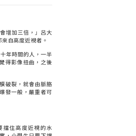
險會增加三倍，」呂大
都來自高度近視者。
達十年時間的人，一半
覺得影像扭曲，之後
膜破裂，就會由脈胳
爆發一般，嚴重者可
要擋住高度近視的水
實，小學生只要下課