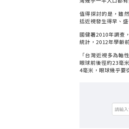
灣幾乎一半人口都有
值得探討的是，雖
括近視發生得早、盛
國健署2010年調
統計，2012年學齡
「台灣近視多為軸
眼球前後徑約23毫米
4毫米，眼球幾乎要