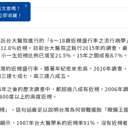
文章嗎 ?
立即收藏 !
招 遠離惡視力
託台大醫院進行的「6～18歲近視盛行率之流行病學」
12.8％近視。目前台大醫院正執行2015年的調查，
，小一生近視比例已增至21.5％，15年之間成長8.7％
灣的近視盛行率，隨著年紀愈來愈高。2010年調查，小
，國三達七成七，高三達八成五。
5年之後的歷次調查中，都超過八成有近視。2006年調
600度以上的高度近視。
視」，這句話最足以說明台灣為何很難擺脫「眼鏡王
顯示，1987年台大醫學系的近視率91％，沒有近視