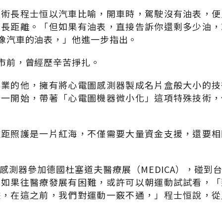
技術長程士恒以汽車比喻，開車時，駕駛沒有油表，便
多長距離。「但如果有油表，直接告訴你還剩多少油，
，就像汽車的油表，」他進一步指出。
面市前，曾經歷辛苦掙扎。
畢業的他，擁有將心電圖感測器製成名片盒般大小的技
。一開始，帶著「心電圖機器微小化」這項特殊技術，
遠距照護是一片紅海，不僅需要大量資金支援，還要相
感測器參加德國杜塞道夫醫療展（MEDICA），碰到
，如果往醫療發展有困難，或許可以朝運動試試看，「
據，在這之前，我們對運動一竅不通，」程士恒說，從