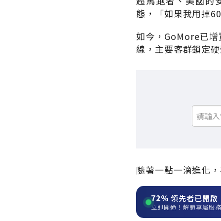
超馬跑者、美國的安迪
態，「如果我用掉6
如今，GoMore
線，主要客群鎖定硬
隨著一點一滴進化，
72%
領先者已開啟
立即開通！解鎖專屬服