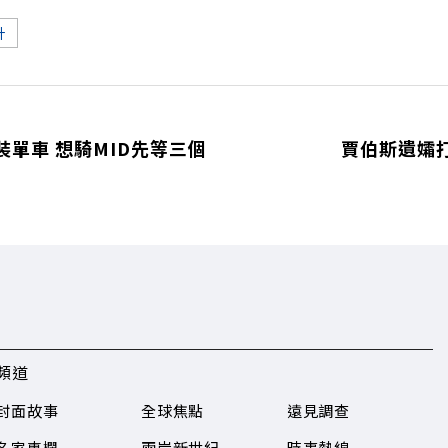
計
單車 想騎MID先等三個
賈伯斯遺孀
頻道
封面故事
全球焦點
遠見調查
名家專欄
兩岸新世紀
時事熱線