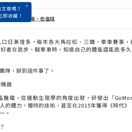
文章嗎 ?
立即收藏 !
 / 1月號雜誌 愈慢，愈值錢
人口日漸增多，每年各大馬拉松、三鐵、單車賽事，
愛好者在跑步、騎單車時，知道自己的體能還能跑多久
團隊，辦到這件事了。
圖機器
博晶醫電，從運動生理學的角度出發，研發出「GoMo
人的體力。獨特的技術，甚至在2015年獲得《時代》（
一。
？