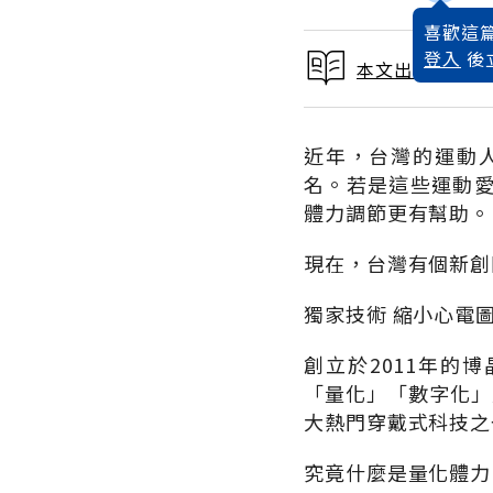
喜歡這篇
登入
後
本文出自 2017
近年，台灣的運動
名。若是這些運動
體力調節更有幫助。
現在，台灣有個新創
獨家技術 縮小心電
創立於2011年的
「量化」「數字化」
大熱門穿戴式科技之
究竟什麼是量化體力