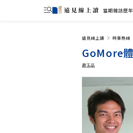
當期雜誌
歷
遠見線上讀
時事熱線
GoMor
蕭玉品
蕭玉品