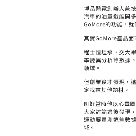
博晶醫電創辦人兼
汽車的油量還能開
GoMore的功能
其實GoMore產品
程士恒坦承，交大
率變異分析等數據
領域。
但創業後才發現，
定找尋其他題材。
剛好當時他以心電圖
大家討論過後發現
運動要量測這些數
域。