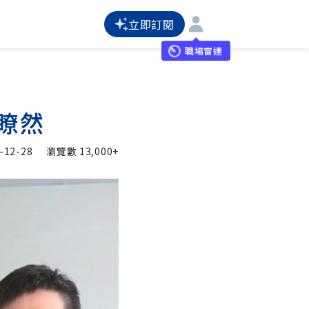
立即訂閱
職場雷達
目瞭然
-12-28
瀏覽數
13,000+