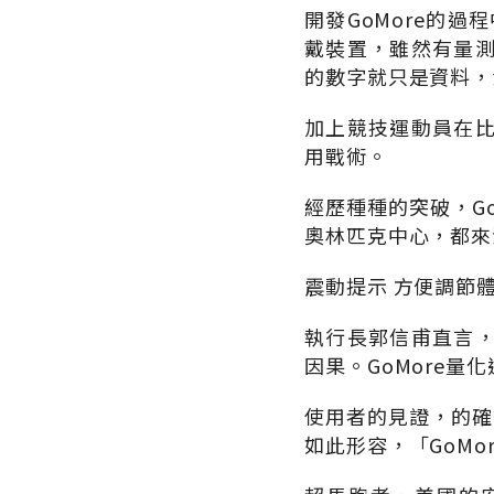
開發GoMore的
戴裝置，雖然有量
的數字就只是資料，
加上競技運動員在
用戰術。
經歷種種的突破，G
奧林匹克中心，都來
震動提示 方便調節
執行長郭信甫直言
因果。GoMore
使用者的見證，的確愈
如此形容，「GoM