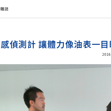
年雜誌
e體感偵測計 讓體力像油表一
2016
加入追蹤