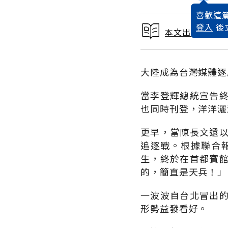
喜歡這篇
登入
後
本文出自 1991
大陸成為台灣媒體逐
當李登輝總統宣告
也同時刊登，洋洋灑
更早，當陳長文還
追逐戰。根據聯合
生，終於在首都賓
的，簡直是天兵！」
一波波自台北冒出
形勢益發看好。