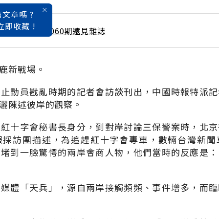
文章嗎 ?
立即收藏 !
 / 6月號雜誌 第060期遠見雜誌
鹿新戰場。
終止動員戡亂時期的記者會訪談刊出，中國時報特派記
灑陳述彼岸的觀察。
以紅十字會秘書長身分，到對岸討論三保警案時，北京
報採訪團描述，為追趕紅十字會專車，數輛台灣新聞
館堵到一臉驚愕的兩岸會商人物，他們當時的反應是：
的媒體「天兵」，源自兩岸接觸頻頻、事件增多，而臨