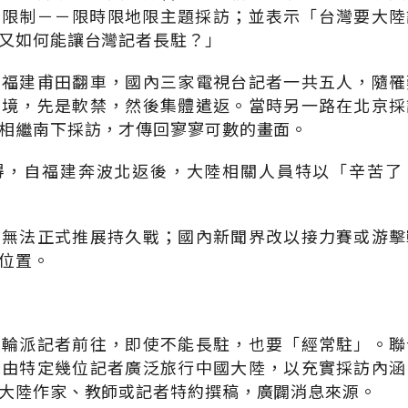
層限制－－限時限地限主題採訪；並表示「台灣要大陸
又如何能讓台灣記者長駐？」
在福建甫田翻車，國內三家電視台記者一共五人，隨罹
入境，先是軟禁，然後集體遣返。當時另一路在北京採
相繼南下採訪，才傳回寥寥可數的畫面。
得，自福建奔波北返後，大陸相關人員特以「辛苦了
前無法正式推展持久戰；國內新聞界改以接力賽或游擊
位置。
，輪派記者前往，即使不能長駐，也要「經常駐」。聯
計由特定幾位記者廣泛旅行中國大陸，以充實採訪內涵
大陸作家、教師或記者特約撰稿，廣闢消息來源。