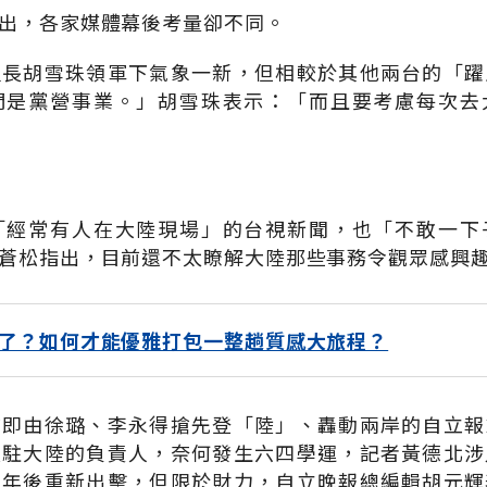
出，各家媒體幕後考量卻不同。
組長胡雪珠領軍下氣象一新，但相較於其他兩台的「躍
們是黨營事業。」胡雪珠表示：「而且要考慮每次去
「經常有人在大陸現場」的台視新聞，也「不敢一下
蒼松指出，目前還不太瞭解大陸那些事務令觀眾感興
了？如何才能優雅打包一整趟質感大旅程？
前即由徐璐、李永得搶先登「陸」、轟動兩岸的自立報
長駐大陸的負責人，奈何發生六四學運，記者黃德北涉
兩年後重新出擊，但限於財力，自立晚報總編輯胡元輝