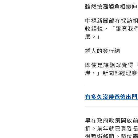
雖然搶灘觸角相繼伸
中視新聞部在採訪
較謹慎，「畢竟我
麼。」
誘人的發行網
即使是讓觀眾覺得
岸，」新聞部經理廖
有多久沒帶爸爸出門
早在政府政策開放
折。前年就已覓妥
得暫避鋒頭。蟄伏