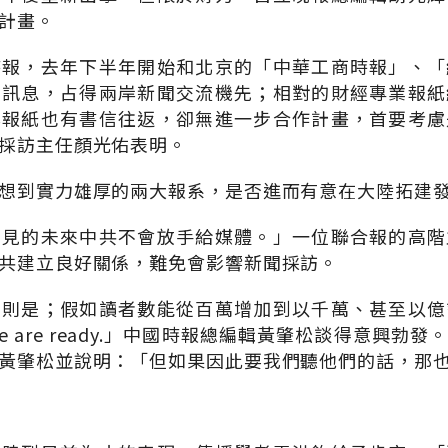
計畫。
時報，去年下半年開始和北京的「中華工商時報」、「
商訊息，占得兩岸新聞交流機先；相對的財經專業報紙
岸報紙也有書信往返，卻無進一步合作計畫，首要考慮
採訪主任顏光佑表明。
想到實力雄厚的兩大報系，是否進而有意在大陸拓建
可見的未來中共不會放手給媒體。」一位聯合報的高階
共建立良好關係，難免會影響新聞採訪。
軸則是；假如讀者數能從百萬增加到以千萬、甚至以億
 are ready.」中國時報總編輯黃肇松談得意興勃
黃肇松並說明：「但如果因此要我們聽他們的話，那