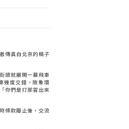
者傳真自北京的稿子
街頭就展開一幕飛車
車幾度交錯，險象環
「你們是打那冒出來
時條款廢止後，交流