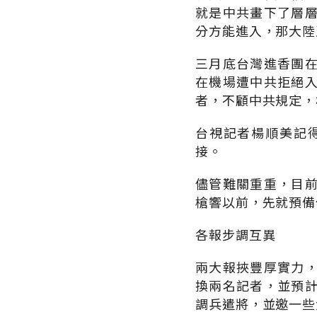
就是中共畫下了層
分方能進入，那大陸
三月底台灣進香團
在機場遭中共拒絕
者，不顧中共規定，
台視記者楊順美記
接。
儘管難關重重，目
槍響以前，先就預備
各報步調互異
兩大報挾豐厚實力
換兩名記者，並預
調兵遣將，並邀一些