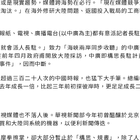
，或是現實趨勢，媒體跨海勢在必行。「現在媒體競爭
被淘汰。」在海外修研大陸問題、返國投入戰局的工商
報紙、電視、廣播電台(以中廣為主)都有意派記者長
們就會派人長駐。」致力「海峽兩岸同步收聽」的中廣
在前年四月政府甫開放大陸採訪，中廣即構思長駐計
事件」，因而中斷。
者超過三百二十人次的中國時報，也猛下大手筆。總編
去年成長一倍，比起三年前初探彼岸時，更足足成長
電視媒體也不落人後。華視新聞部今年初曾醞釀於北京
買和大陸同系統的機器，以便利新聞傳迭。
岸摩拳擦掌，卻大部分暫止於「構思、規晝」，除了人