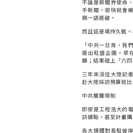
不論是新聞界使命
手新聞，很快就會
興一語道破。
而且這是場持久戰。
「中共一旦肯，我
道出旺盛企圖。旱
願；結果碰上「六四
三年來派往大陸記
赴大陸採訪預算就比
中共層層限制
即使是工程浩大的
訪據點，甚至計畫購
各大媒體對長駐彼