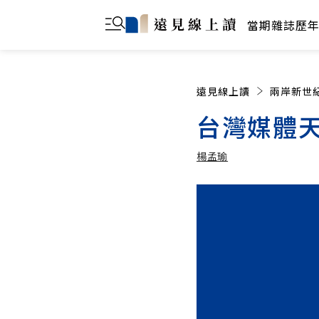
當期雜誌
歷
遠見線上讀
兩岸新世
台灣媒體
楊孟瑜
楊孟瑜