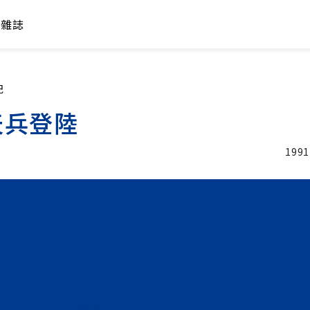
年雜誌
紀
天兵登陸
1991
加入追蹤