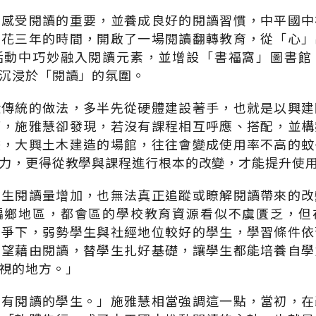
中感受閱讀的重要，並養成良好的閱讀習慣，中平國中
，花三年的時間，開啟了一場閱讀翻轉教育，從「心」
活動中巧妙融入閱讀元素，並增設「書福窩」圖書館
沉浸於「閱讀」的氛圍。
般傳統的做法，多半先從硬體建設著手，也就是以興建
而，施雅慧卻發現，若沒有課程相互呼應、搭配，並構
畫，大興土木建造的場館，往往會變成使用率不高的蚊
力，更得從教學與課程進行根本的改變，才能提升使
學生閱讀量增加，也無法真正追蹤或瞭解閱讀帶來的改
偏鄉地區，都會區的學校教育資源看似不虞匱乏，但
競爭下，弱勢學生與社經地位較好的學生，學習條件依
希望藉由閱讀，替學生扎好基礎，讓學生都能培養自學
視的地方。」
才有閱讀的學生。」施雅慧相當強調這一點，當初，在