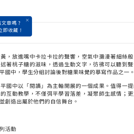
文章嗎 ?
立即收藏 !
好玩
澄黃，放進嘴中卡拉卡拉的聲響，空氣中瀰漫著細絲般
描述著桃子糖的滋味，透過生動文字，彷彿可以聽到聲
平國中，學生分組討論後對糖果味覺的摹寫作品之一
中平國中以「閱讀」為主軸開展的一個成果。值得一提
式的互動教學，不僅弭平學習落差，凝聚師生感情；更
並創造出屬於他們的自信舞台。
列活動