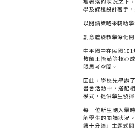
無著落的狀況之下
學及課程設計著手，
以閱讀策略來輔助學
創意體驗教學深化閱
中平國中在民國10
教師王怡茹等核心
限思考空間。
因此，學校先舉辦
書會活動中，搭配
模式，提供學生發揮
每一位新生剛入學
解學生的閱讀狀況
讀十分鐘」主題式閱