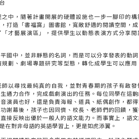
台
程之中，隨著計畫開展的硬體設施也一步一腳印的構
題，打造「書福窩」圖書館，寬敞舒適的閱讀空間，成
了「才藝展演區」，提供學生以動態表演方式分享閱
中平國中，並非靜態的名詞，而是可以分享發表的動詞
演規劃、劇場專題研究等型態，轉化成學生可以應用
老師以尋找最純真的自我，並對青春期的孩子有啟發
學生通力合作，完成戲劇演出的任務。每位同學在這齣
聲音演員也好，還是負責海報、道具、紙偶創作，都得
成功謝幕後，孩子也因同儕、校長、老師們的回饋，獲
會直接反映出優於一般人的語文能力。而事實上，語文
是在對非母語的英語學習上，更是如虎添翼。