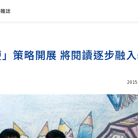
年雜誌
硬」策略開展 將閱讀逐步融
2015
加入追蹤