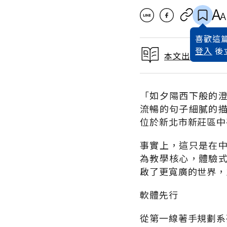
喜歡這篇
登入
後
本文出自教育好
「如夕陽西下般的
流暢的句子細膩的
位於新北市新莊區中
事實上，這只是在
為教學核心，體驗
啟了更寬廣的世界，
軟體先行
從第一線著手規劃系