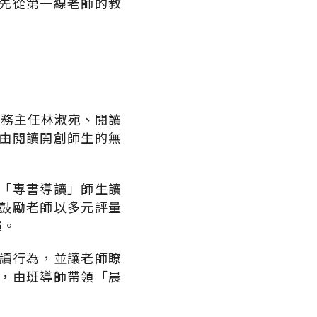
先從第一線老師的教
教務主任林淑宛、閱讀
由閱讀開創師生的無
「專書導讀」師生讀
鼓勵老師以多元評量
饋。
讀行為，並讓老師瞭
，由班導師帶領「晨