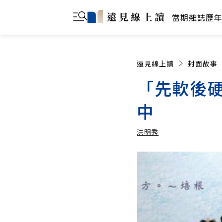
當期雜誌
歷
遠見線上讀
封面故事
「先軟後
中
洪明秀
洪明秀