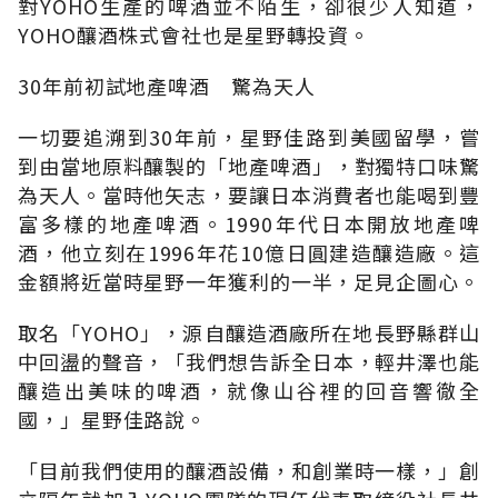
對YOHO生產的啤酒並不陌生，卻很少人知道，
YOHO釀酒株式會社也是星野轉投資。
30年前初試地產啤酒 驚為天人
一切要追溯到30年前，星野佳路到美國留學，嘗
到由當地原料釀製的「地產啤酒」，對獨特口味驚
為天人。當時他矢志，要讓日本消費者也能喝到豐
富多樣的地產啤酒。1990年代日本開放地產啤
酒，他立刻在1996年花10億日圓建造釀造廠。這
金額將近當時星野一年獲利的一半，足見企圖心。
取名「YOHO」，源自釀造酒廠所在地長野縣群山
中回盪的聲音，「我們想告訴全日本，輕井澤也能
釀造出美味的啤酒，就像山谷裡的回音響徹全
國，」星野佳路說。
「目前我們使用的釀酒設備，和創業時一樣，」創