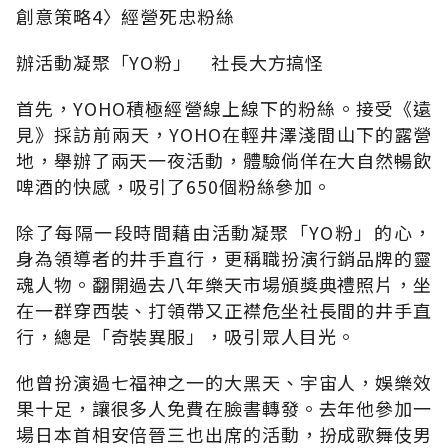
創意策略4〉經營死忠粉絲
辦活動凝聚「YO粉」 社長大方搞怪
首先，YOHO積極經營線上線下的粉絲。接受《遠
見》採訪前兩天，YOHO在輕井澤淺間山下的露營
地，舉辦了兩天一夜活動，體驗倘佯在大自然暢飲
啤酒的快感，吸引了650個粉絲參加。
除了每隔一段時間藉由活動凝聚「YO粉」的心，
身為領導者的井手直行，更稱職扮演行銷品牌的靈
魂人物。翻開過去八年樂天市場頒獎典禮照片，坐
在一群穿西裝、打領帶又正襟危坐社長間的井手直
行，總是「奇裝異服」，吸引眾人目光。
他曾扮演過七福神之一的大黑天、宇宙人，娛樂效
果十足，讓很多人免費在臉書轉發。去年他參加一
場日本首相安倍晉三也出席的活動，扮成歌舞伎男