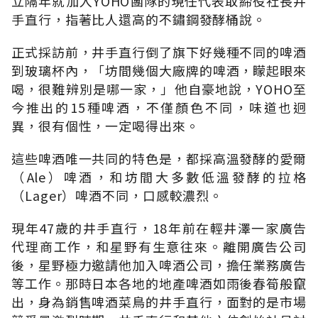
立隔年就加入YOHO團隊的現任代表取締役社長井
手直行，指著比人還高的不鏽鋼發酵桶說。
正式採訪前，井手直行倒了旗下好幾種不同的啤酒
到玻璃杯內，「坊間幾個大廠牌的啤酒，矇起眼來
喝，很難辨別是哪一家，」他自豪地說，YOHO至
今推出的15種啤酒，不僅顏色不同，味道也迥
異，很有個性，一定喝得出來。
這些啤酒唯一共同的特色是，都採高溫發酵的愛爾
（Ale）啤酒，和坊間大多數低溫發酵的拉格
（Lager）啤酒不同，口感較濃烈。
現年47歲的井手直行，18年前在輕井澤一家廣告
代理商工作，和星野有生意往來。離開廣告公司
後，星野極力邀請他加入啤酒公司，擔任業務廣告
等工作。那時日本各地的地產啤酒如雨後春筍般竄
出，身為銷售啤酒菜鳥的井手直行，面對的是市場