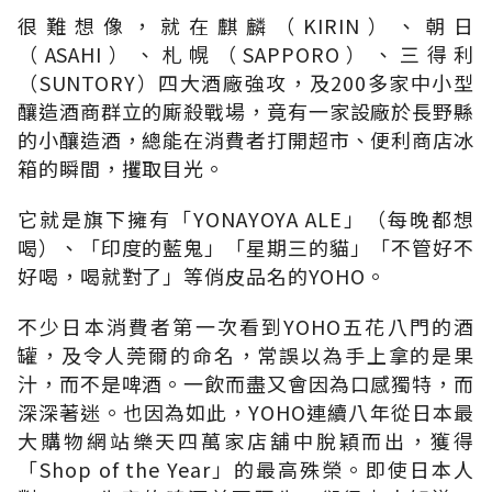
很難想像，就在麒麟（KIRIN）、朝日
（ASAHI）、札幌（SAPPORO）、三得利
（SUNTORY）四大酒廠強攻，及200多家中小型
釀造酒商群立的廝殺戰場，竟有一家設廠於長野縣
的小釀造酒，總能在消費者打開超市、便利商店冰
箱的瞬間，攫取目光。
它就是旗下擁有「YONAYOYA ALE」（每晚都想
喝）、「印度的藍鬼」「星期三的貓」「不管好不
好喝，喝就對了」等俏皮品名的YOHO。
不少日本消費者第一次看到YOHO五花八門的酒
罐，及令人莞爾的命名，常誤以為手上拿的是果
汁，而不是啤酒。一飲而盡又會因為口感獨特，而
深深著迷。也因為如此，YOHO連續八年從日本最
大購物網站樂天四萬家店舖中脫穎而出，獲得
「Shop of the Year」的最高殊榮。即使日本人