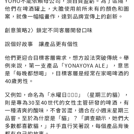
YOHO不能依賴母公司，須自負盈虧。為了區隔，
他們在啤酒罐上，大膽使用前所未有的顏色和圖
案，就像一幅幅畫作，達到品牌宣傳上的創新。
創意策略2〉鎖定不同客層開發口味
說個好故事 讓產品更有個性
他們更迎合目標客層需求，想方設法突破傳統。舉
例來說，第一支產品「YONAYOYA ALE」，意思
是「每晚都想喝」，目標客層是經常在家喝啤酒的
40歲男性。
又例如，命名為「水曜日」（星期三的貓），
則是專為30至40世代的女性主管研發的啤酒，有
一種清爽的酸味，不會苦澀，適合在小週末星期三
品嘗。至於為什麼是「貓」？「調查顯示，她們大
多數都喜歡貓，」井手直行笑著說，每個產品背後
都有自己的故事。