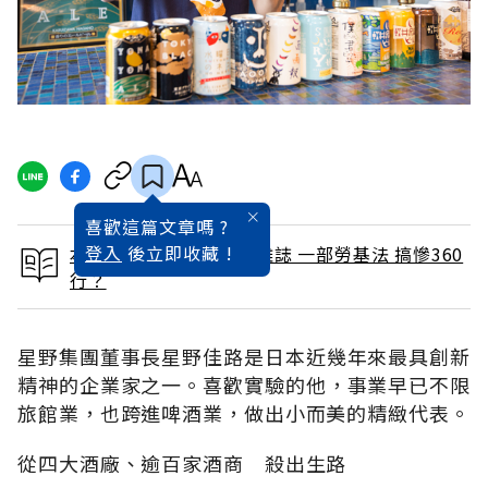
喜歡這篇文章嗎 ?
登入
後立即收藏 !
本文出自 2015 / 7月號雜誌 一部勞基法 搞慘360
行？
星野集團董事長星野佳路是日本近幾年來最具創新
精神的企業家之一。喜歡實驗的他，事業早已不限
旅館業，也跨進啤酒業，做出小而美的精緻代表。
從四大酒廠、逾百家酒商 殺出生路