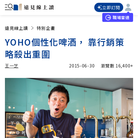
立即訂閱
職場雷達
遠見線上讀
特別企畫
YOHO個性化啤酒， 靠行銷策
略殺出重圍
王一芝
2015-06-30
瀏覽數
16,400+
加入追蹤
王一芝