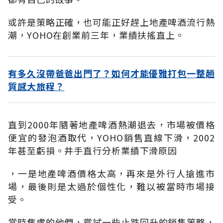
或許是策略正確，也可能正好趕上地產啤酒流行熱
潮，YOHO在創業前三年，業績扶搖直上。
有多久沒帶爸爸出門了？如何才能優雅打包一整趟
質感大旅程？
直到2000年隨著地產啤酒熱潮退去，市場被價格
便宜的發泡酒取代，YOHO銷售直線下滑，2002
年甚至虧損。井手直行分析業績下滑原因
，一是地產啤酒價格太高，再來是外行人搶進市
場，最後則是太過於個性化，難以被當時市場接
受。
當時焦慮的他們，嘗試一些止跌回升的銷售策略，