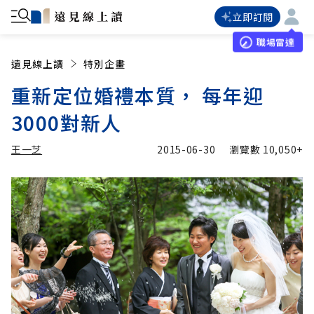
立即訂閱
職場雷達
遠見線上讀
特別企畫
重新定位婚禮本質， 每年迎
3000對新人
王一芝
2015-06-30
瀏覽數
10,050+
加入追蹤
王一芝