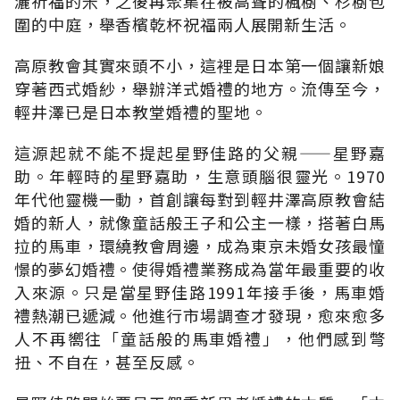
灑祈福的米，之後再聚集在被高聳的楓樹、杉樹包
圍的中庭，舉香檳乾杯祝福兩人展開新生活。
高原教會其實來頭不小，這裡是日本第一個讓新娘
穿著西式婚紗，舉辦洋式婚禮的地方。流傳至今，
輕井澤已是日本教堂婚禮的聖地。
這源起就不能不提起星野佳路的父親——星野嘉
助。年輕時的星野嘉助，生意頭腦很靈光。1970
年代他靈機一動，首創讓每對到輕井澤高原教會結
婚的新人，就像童話般王子和公主一樣，搭著白馬
拉的馬車，環繞教會周邊，成為東京未婚女孩最憧
憬的夢幻婚禮。使得婚禮業務成為當年最重要的收
入來源。只是當星野佳路1991年接手後，馬車婚
禮熱潮已遞減。他進行市場調查才發現，愈來愈多
人不再嚮往「童話般的馬車婚禮」，他們感到彆
扭、不自在，甚至反感。