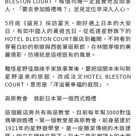
BLESTON COURT，每個司機一定直覺地反問客
人，「要去參加婚禮嗎？」足見定位早深入人心。
5月底《遠見》採訪當天，剛好遇上日本的大安
日，有如中國人的黃道吉日，從抵達星野旗下的
HOTEL BLESTON COURT飯店到離開，不時看到
穿著白紗的新娘與西裝筆挺新郎，在林間穿梭的美
麗倩影，彷彿就是這裡既有的風景。
難怪星野佳路接手家族事業後，要把這間本來叫新
星野溫泉的旅館，改成法文HOTEL BLESTON
COURT，意思是「洋溢著幸福的庭院」。
高原教會 首創日本第一個西式婚禮
這個飯店旁共有兩座教堂，目前每年幫3000對佳
偶舉辦婚禮。第一個教堂是高原教會，前身是建於
1921年的星野遊學堂，是一座簡潔傳統的木造建
築，佇立在綠林庇蔭下。巨大三角形屋頂上的大面