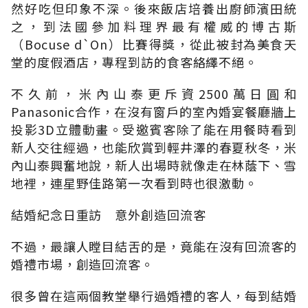
然好吃但印象不深。後來飯店培養出廚師濱田統
之，到法國參加料理界最有權威的博古斯
（Bocuse d`On）比賽得獎，從此被封為美食天
堂的度假酒店，專程到訪的食客絡繹不絕。
不久前，米內山泰更斥資2500萬日圓和
Panasonic合作，在沒有窗戶的室內婚宴餐廳牆上
投影3D立體動畫。受邀賓客除了能在用餐時看到
新人交往經過，也能欣賞到輕井澤的春夏秋冬，米
內山泰興奮地說，新人出場時就像走在林蔭下、雪
地裡，連星野佳路第一次看到時也很激動。
結婚紀念日重訪 意外創造回流客
不過，最讓人瞠目結舌的是，竟能在沒有回流客的
婚禮市場，創造回流客。
很多曾在這兩個教堂舉行過婚禮的客人，每到結婚