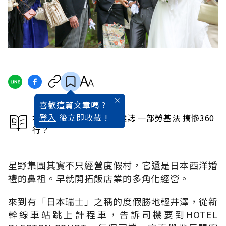
喜歡這篇文章嗎 ?
登入
後立即收藏 !
本文出自 2015 / 7月號雜誌 一部勞基法 搞慘360
行？
星野集團其實不只經營度假村，它還是日本西洋婚
禮的鼻祖。早就開拓飯店業的多角化經營。
來到有「日本瑞士」之稱的度假勝地輕井澤，從新
幹線車站跳上計程車，告訴司機要到HOTEL