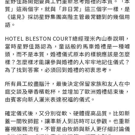
星野佳路開始要員工們重新思考婚禮的本質。「本
質」這兩個字，就與「非日常」這三個字一樣，是
《遠見》採訪星野集團高階主管最常聽到的幾個用
語。
HOTEL BLESTON COURT總經理米內山泰說明，
當時星野佳路認為，童話般的馬車婚禮是一種噱
頭，而不是本質，婚禮儀式原本的樣貌應該是怎麼
樣？怎麼樣才能讓參與婚禮的人牢牢地記住儀式？
為了找到答案，必須回到婚禮的初衷思考。
所有員工絞盡腦汁，最後決定保留家族和友人在中
庭交談及舉香檳乾杯，並增加了歐洲婚禮結束後，
由賓客向新人灑米表達祝福的儀式。
確定儀式後，又分別從軟、硬體提高品質。比如新
蓋一間牧師館，讓準新人到訪時可以參觀。也重新
審視服務流程，不管是由牧師與新人更仔細討論儀