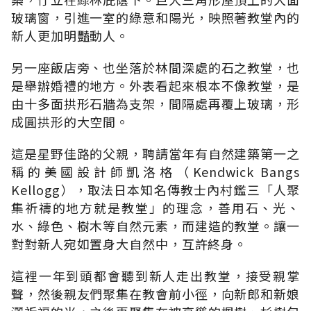
玻璃窗，引進一室的綠意和陽光，映照著教堂內的
新人更加明豔動人。
另一座飯店旁、也坐落於林間深處的石之教堂，也
是舉辦婚禮的地方。外表看起來根本不像教堂，是
由十多面拱形石牆為支架，間隔處再覆上玻璃，形
成圓拱形的大空間。
這是星野佳路的父親，聘請當年有自然建築第一之
稱的美國設計師凱洛格（Kendwick Bangs
Kellogg），取法日本知名傳教士內村鑑三「人聚
集祈禱的地方就是教堂」的理念，善用石、光、
水、綠色、樹木等自然元素，而建造的教堂。讓一
對對新人宛如置身大自然中，互許終身。
這裡一年到頭都會聽到新人走出教堂，接受親掌
聲，然後親友們聚集在教會前小徑，向新郎和新娘