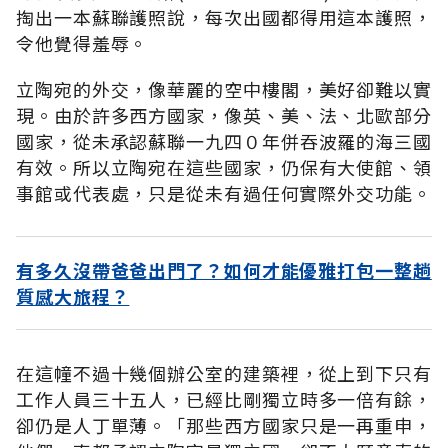
掏出一本蘇聯護照說，每次出國都得用這本護照，
令他覺得羞辱。
立陶宛的外交，像華麗的空中樓閣，美好卻難以實
現。由於許多西方國家，像英、美、法、北歐部分
國家，從未承認蘇聯一九四０年併吞波羅的海三國
有效。所以立陶宛在這些國家，仍保有大使館、領
事館或代表處，只是從未有過任何實際外交功能。
有多久沒帶爸爸出門了？如何才能優雅打包一整趟
質感大旅程？
在這幢不過十幾個辦公室的建築裡，從上到下只有
工作人員三十五人，已經比剛獨立時多一倍有餘，
卻仍是人丁單薄。「那些西方國家只是一再重申，