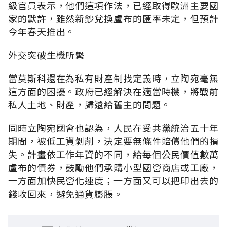
級官員表示，他們這項作法，已經取得歐洲主要國
家的默許，雖然新鈔兌換盧布的匯率未定，但預計
今年春天推出。
外交突破生機所繫
當莫斯科還在為私有財產制找定義時，立陶宛毫無
這方面的困擾。政府已經解決在適當時機，將戰前
私人土地、財產，歸還給舊主的問題。
同時立陶宛國會也認為，人民在受共黨統治五十年
期間，被低工資剝削，決定要無條件賠償他們的損
失。計畫依工作年資的不同，給每個公民價值數萬
盧布的債券，鼓勵他們承購小型國營商店或工廠，
一方面加快民營化速度；一方面又可以把印出去的
錢收回來，避免通貨膨脹。