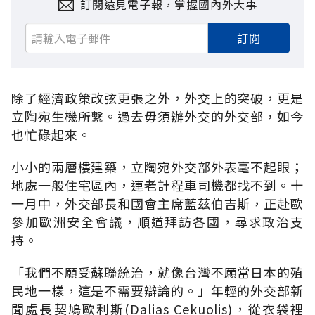
訂閱遠見電子報，掌握國內外大事
訂閱
除了經濟政策改弦更張之外，外交上的突破，更是
立陶宛生機所繫。過去毋須辦外交的外交部，如今
也忙碌起來。
小小的兩層樓建築，立陶宛外交部外表毫不起眼；
地處一般住宅區內，連老計程車司機都找不到。十
一月中，外交部長和國會主席藍茲伯吉斯，正赴歐
參加歐洲安全會議，順道拜訪各國，尋求政治支
持。
「我們不願受蘇聯統治，就像台灣不願當日本的殖
民地一樣，這是不需要辯論的。」年輕的外交部新
聞處長契鳩歐利斯(Dalias Cekuolis)，從衣袋裡