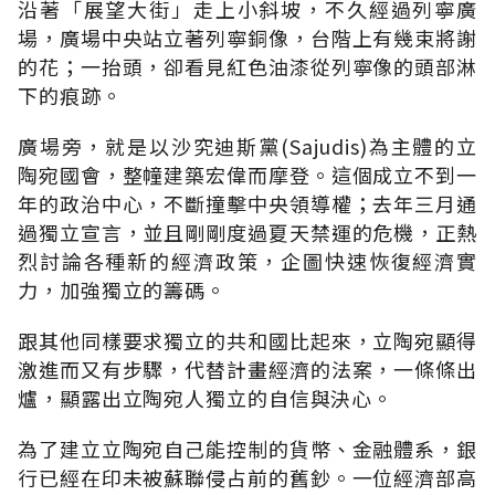
沿著「展望大街」走上小斜坡，不久經過列寧廣
場，廣場中央站立著列寧銅像，台階上有幾束將謝
的花；一抬頭，卻看見紅色油漆從列寧像的頭部淋
下的痕跡。
廣場旁，就是以沙究迪斯黨(Sajudis)為主體的立
陶宛國會，整幢建築宏偉而摩登。這個成立不到一
年的政治中心，不斷撞擊中央領導權；去年三月通
過獨立宣言，並且剛剛度過夏天禁運的危機，正熱
烈討論各種新的經濟政策，企圖快速恢復經濟實
力，加強獨立的籌碼。
跟其他同樣要求獨立的共和國比起來，立陶宛顯得
激進而又有步驟，代替計畫經濟的法案，一條條出
爐，顯露出立陶宛人獨立的自信與決心。
為了建立立陶宛自己能控制的貨幣、金融體系，銀
行已經在印未被蘇聯侵占前的舊鈔。一位經濟部高