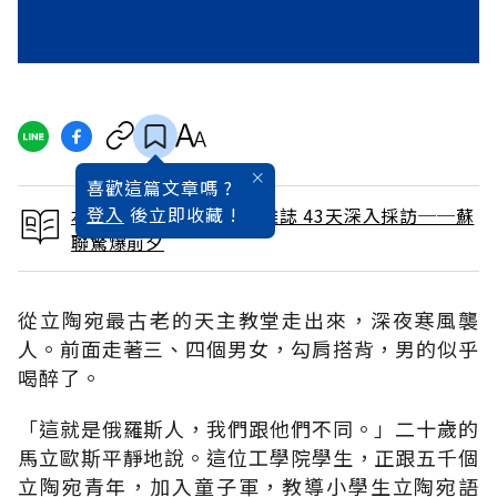
喜歡這篇文章嗎 ?
登入
後立即收藏 !
本文出自 1991 / 3月號雜誌 43天深入採訪──蘇
聯驚爆前夕
從立陶宛最古老的天主教堂走出來，深夜寒風襲
人。前面走著三、四個男女，勾肩搭背，男的似乎
喝醉了。
「這就是俄羅斯人，我們跟他們不同。」二十歲的
馬立歐斯平靜地說。這位工學院學生，正跟五千個
立陶宛青年，加入童子軍，教導小學生立陶宛語