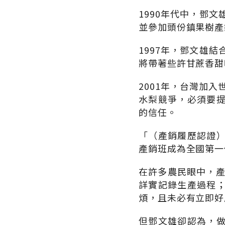
1990年代中，鄧
並參加頭份鎮果樹產
1997年，鄧文雄
將帶著些許甘蔗香甜
2001年，台灣加
水梨競爭，必須要
的信任。
「（產銷履歷認證
產銷班成為全國第一
在許多農民眼中，產
詳實記錄生產過程
煩，且未必有立即好
但鄧文雄卻認為，