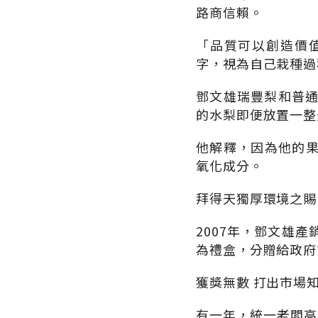
路商信賴。
「品質可以創造價
字，視為自己栽種過
鄧文雄瑞豐梨和普通
的水梨即便放置一整
他解釋，因為他的
氧化成分。
拜得天獨厚環境之賜
2007年，鄧文雄
為禮盒，分贈給政府
獲獎無數 打出市場
有一年，統一老闆高