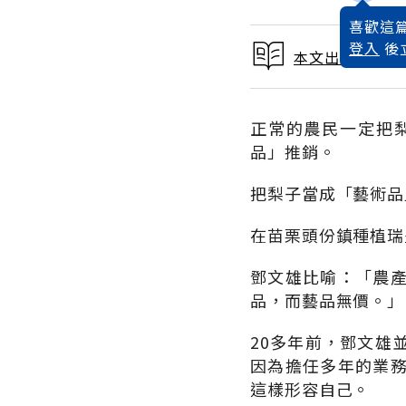
喜歡這篇
登入
後
本文出自 2015
正常的農民一定把
品」推銷。
把梨子當成「藝術品
在苗栗頭份鎮種植瑞
鄧文雄比喻：「農
品，而藝品無價。」
20多年前，鄧文雄
因為擔任多年的業
這樣形容自己。