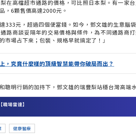
水梨在高檔超市通路的價格，可比照日本梨。有一家台
，6顆售價高達2000元。
達333元，超過四個便當錢。如今，鄧文雄的生意腦
和通路商談妥隔年的交易價格與條件，為不同通路商打
的市場占下來；包裝、規格早就搞定了！」
上，究竟什麼樣的頂級智慧能帶你破局而出？
和聰明行銷的加持下，鄧文雄的瑞豐梨站穩台灣高端
【職場雷達】
務
業
健康醫療