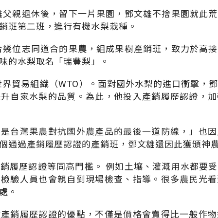
文雄父親退休後，留下一片果園，鄧文雄不捨果園就此
銷班第二班，進行有機水梨栽種。
結合幾位志同道合的果農，組成果樹產銷班，致力於高
味的水梨取名「瑞豐梨」。
入世界貿易組織（WTO）。面對國外水梨的進口衝擊，
提升自家水梨的品質。為此，他投入產銷履歷認證，加
）是台灣果農對抗國外農產品的最後一道防線，」也因
個通過產銷履歷認證的產銷班，鄧文雄還因此獲頒神
銷履歷認證等同高門檻。 例如土壤、灌溉用水都要
；檢驗人員也會親自到現場檢查、指導。很多農民光看
處。
做產銷履歷認證的優點，不僅是價格會賣得比一般作物