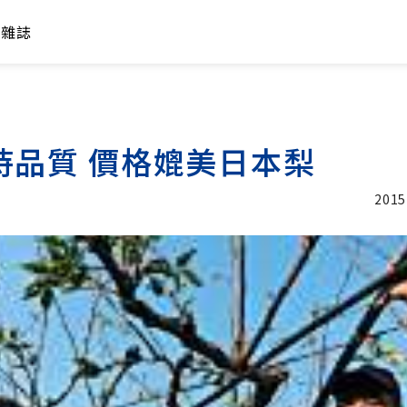
年雜誌
持品質 價格媲美日本梨
2015
加入追蹤