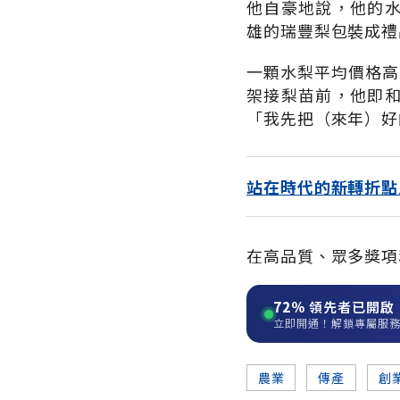
他自豪地說，他的
雄的瑞豐梨包裝成禮品
一顆水梨平均價格高
架接梨苗前，他即
「我先把（來年）好
站在時代的新轉折點
在高品質、眾多獎項
72%
領先者已開啟
立即開通！解鎖專屬服
農業
傳產
創