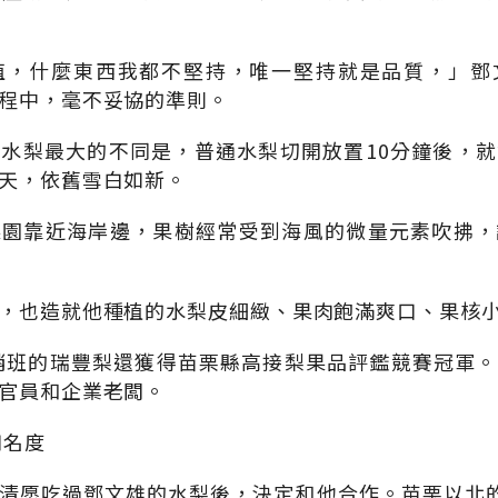
值，什麼東西我都不堅持，唯一堅持就是品質，」鄧
程中，毫不妥協的準則。
水梨最大的不同是，普通水梨切開放置10分鐘後，
天，依舊雪白如新。
果園靠近海岸邊，果樹經常受到海風的微量元素吹拂，
，也造就他種植的水梨皮細緻、果肉飽滿爽口、果核
產銷班的瑞豐梨還獲得苗栗縣高接梨果品評鑑競賽冠軍
官員和企業老闆。
知名度
清愿吃過鄧文雄的水梨後，決定和他合作。苗栗以北的7-