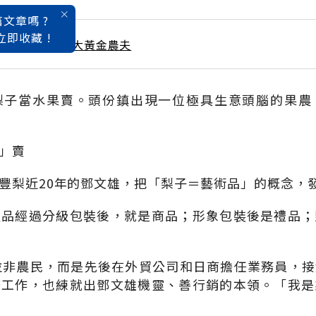
文章嗎 ?
立即收藏 !
 / 2月號雜誌 百大黃金農夫
梨子當水果賣。頭份鎮出現一位極具生意頭腦的果農
」賣
豐梨近20年的鄧文雄，把「梨子＝藝術品」的概念，
產品經過分級包裝後，就是商品；形象包裝後是禮品；
並非農民，而是先後在外貿公司和日商擔任業務員，
務工作，也練就出鄧文雄機靈、善行銷的本領。「我是