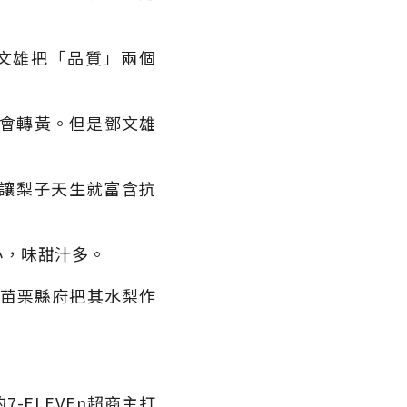
文雄把「品質」兩個
就會轉黃。但是鄧文雄
讓梨子天生就富含抗
小，味甜汁多。
。苗栗縣府把其水梨作
ELEVEn超商主打