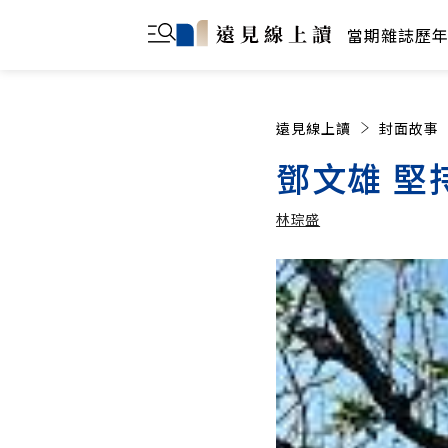
當期雜誌
歷
遠見線上讀
封面故事
鄧文雄 堅
林琮盛
林琮盛