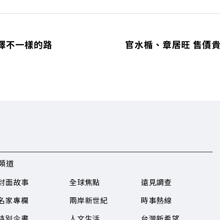
擇不一樣的路
官水楯、章居旺 售價貴
頻道
封面故事
全球焦點
遠見調查
名家專欄
兩岸新世紀
時事熱線
特別企畫
人文生活
台灣新希望