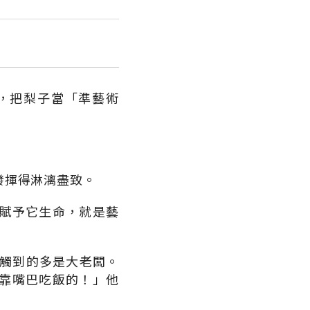
，把梨子當「準藝術
發揮得淋漓盡致。
賦予它生命，就是藝
接觸到的多是大老闆。
靠嘴巴吃飯的！」他