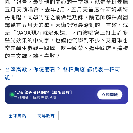
除了報告，最令他們開心的一堂課，就是全班去聽
五月天演唱會。去年2月，五月天首度在阿姆斯特
丹開唱，同學們在之前做足功課，請老師解釋與翻
譯幾首五月天的歌。大衛記憶最深刻的一首歌，就
是「OAOA現在就是永遠」，而演唱會上打上許多
聲光效果的中文字，也讓他們學到不少。艾冠琳也
常帶學生參觀中國城，吃中國菜、逛中國店。這樣
的中文課，誰不喜歡？
台灣高教，你怎麼看？ 各種角度 都代表一種可
能！
72%
領先者已開啟【職場雷達】
立即開啟
立即開通！解鎖專屬服務
全球焦點
高等教育