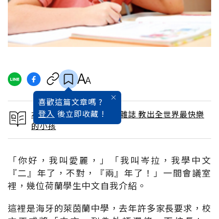
喜歡這篇文章嗎 ?
登入
後立即收藏 !
本文出自 2014 / 11月號雜誌 教出全世界最快樂
的小孩
「你好，我叫愛麗，」「我叫岑拉，我學中文
『二』年了，不對，『兩』年了！」一間會議室
裡，幾位荷蘭學生中文自我介紹。
這裡是海牙的萊茵蘭中學，去年許多家長要求，校