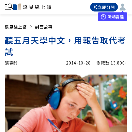
立即訂閱
職場雷達
遠見線上讀
封面故事
聽五月天學中文，用報告取代考
試
張德齡
2014-10-28
瀏覽數
13,800+
加入追蹤
張德齡