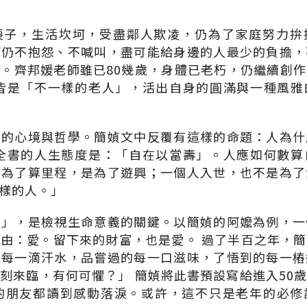
喪子，生活坎坷，受盡鄰人欺凌，仍為了家庭努力拚
癌仍不抱怨、不喊叫，盡可能給身邊的人最少的負擔，
。齊邦媛老師雖已80幾歲，身體已老朽，仍繼續創
，皆是「不一樣的老人」，活出自身的圓滿與一種風雅
」的心境與哲學。簡媜文中反覆有這樣的命題：人為什
穿全書的人生態度是：「自在以當壽」。人應如何數算
是為了算里程，是為了遊興；一個人入世，也不是為了
樣的人。」
愛」，是檢視生命意義的關鍵。以簡媜的阿嬤為例，一
由：愛。留下來的財富，也是愛。 過了半百之年，
的每一滴汗水，品嘗過的每一口滋味，了悟到的每一樁
刻來臨，有何可懼？」 簡媜將此書預設寫給進入50
右的朋友都讀到感動落淚。或許，這不只是老年的必修