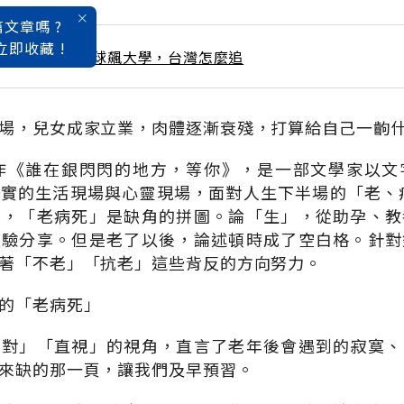
文章嗎 ?
立即收藏 !
 / 4月號雜誌 全球飆大學，台灣怎麼追
場，兒女成家立業，肉體逐漸衰殘，打算給自己一齣
新作《誰在銀閃閃的地方，等你》，是一部文學家以文
實的生活現場與心靈現場，面對人生下半場的「老、
中，「老病死」是缺角的拼圖。論「生」，從助孕、教
經驗分享。但是老了以後，論述頓時成了空白格。針對
著「不老」「抗老」這些背反的方向努力。
的「老病死」
面對」「直視」的視角，直言了老年後會遇到的寂寞、
來缺的那一頁，讓我們及早預習。