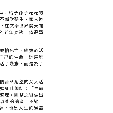
搏，給予孫子滿滿的
不斷對醫生、家人道
作，在文學世界開天闢
的老年姿態，值得學
麼怕死亡，總擔心活
自己的生命，她這麼
活了幾歲，而是為了
個苦命絕望的女人活
簡媜如此總結：「生命
道理，匯整之後做出
歲以後的讀者。不過，
課，也是人生的通識