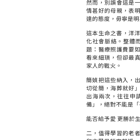
然而，別誤會這是
情甚好的母親，表
達的態度，毋寧是明
這本生命之書，洋洋
化社會脈絡。整體
題：醫療照護費要
看來細瑣，但卻最
家人的戰火。
簡媜把這些納入，
切從簡，海葬就好
出海兩次，往往申
備」，絕對不能是「
能否給予愛 更勝於
二，值得學習的老