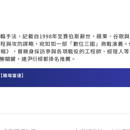
輯手法，記載自1998年至賈伯斯辭世，蘋果、谷歌
程與攻防謀略，宛如如一部「數位三國」商戰演義。
衛報》，曾親身採訪參與各項戰役的工程師、經理人等
勝關鍵，連尹衍樑都掛名推薦。
【職場雷達】
務