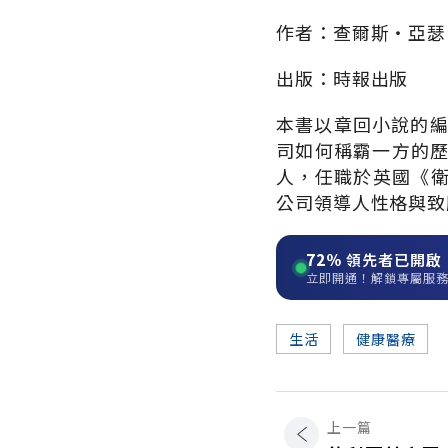
作者：查爾斯‧亞瑟
出版：時報出版
本書以章回小說的編
司如何稱霸一方的歷
人，任職於英國《
公司領導人性格與致
72%
領先者已開啟
立即開通！解鎖專屬服
生活
健康醫療
上一篇