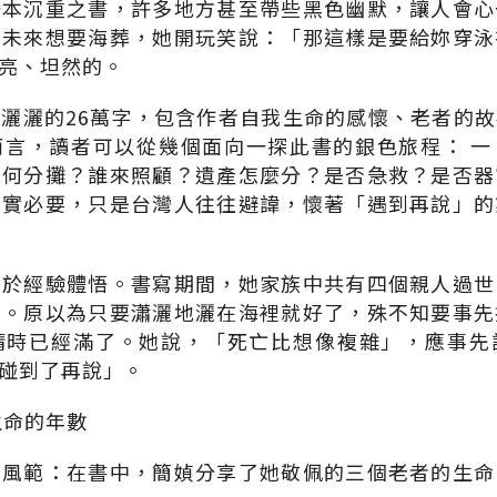
一本沉重之書，許多地方甚至帶些黑色幽默，讓人會心
明未來想要海葬，她開玩笑說：「那這樣是要給妳穿泳
亮、坦然的。
灑灑的26萬字，包含作者自我生命的感懷、老者的
而言，讀者可以從幾個面向一探此書的銀色旅程： 一
如何分攤？誰來照顧？遺產怎麼分？是否急救？是否器
真實必要，只是台灣人往往避諱，懷著「遇到再說」的
出於經驗體悟。書寫期間，她家族中共有四個親人過世
」。原以為只要瀟灑地灑在海裡就好了，殊不知要事先
請時已經滿了。她說，「死亡比想像複雜」，應事先
碰到了再說」。
生命的年數
者風範：在書中，簡媜分享了她敬佩的三個老者的生命