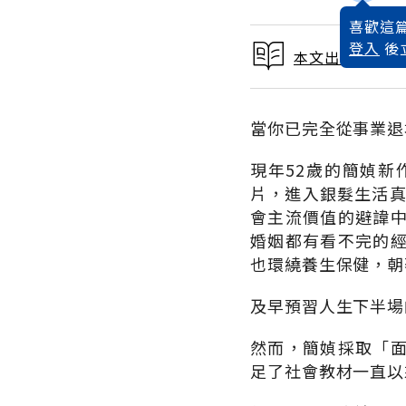
喜歡這篇
登入
後
本文出自 2013
當你已完全從事業退
現年52歲的簡媜
片，進入銀髮生活真
會主流價值的避諱
婚姻都有看不完的
也環繞養生保健，朝
及早預習人生下半場
然而，簡媜採取「
足了社會教材一直以