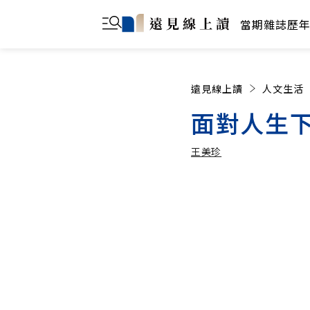
當期雜誌
歷
遠見線上讀
人文生活
面對人生
王美珍
王美珍