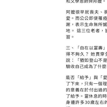
和文學恩師齊邦媛。
阿嬤很早就喪夫、
愛。而公公即便罹
謝，表示生命無所憾
地。 這三位老者
習。
三、「自在以當壽
得不夠久？ 她貫
說：「猶如登山不
驗收自己成為了什麼
能否「給予」與「
了下來，只有一個理
的意義在於付出過
了給予。當休息的時
身邊許多30歲左