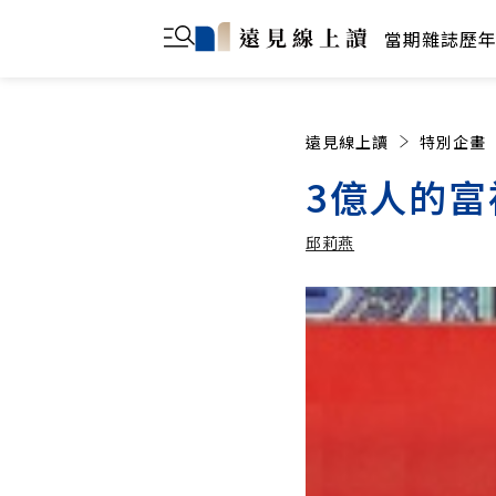
當期雜誌
歷
遠見線上讀
特別企畫
3億人的富
邱莉燕
邱莉燕