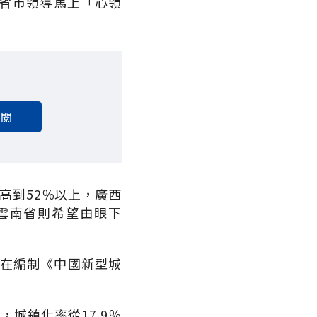
省市領導馬上「心領
訂閱
高到52％以上，廣西
，雲南省則希望由眼下
正在編制《中國新型城
人，城鎮化率從17.9％