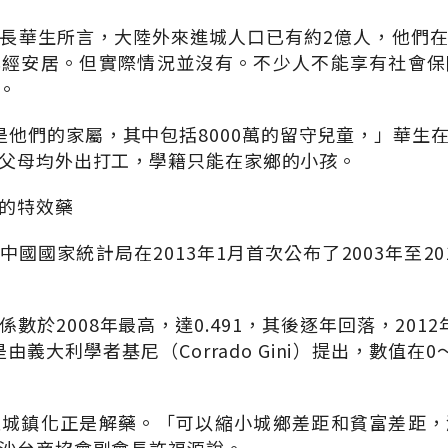
長華生所言，大陸外來進城人口已有約2億人，他們
已經安居。但實際情況並沒有。不少人不能享有社會保
。
是他們的家屬，其中包括8000萬的留守兒童，」華生
父母均外出打工，學籍只能在家鄉的小孩。
的特效藥
國國家統計局在2013年1月首次公布了2003年至2
數於2008年最高，達0.491，其後逐年回落，2012年
是由義大利學者基尼（Corrado Gini）提出，數值在
型城鎮化正是解藥。「可以縮小城鄉差距和貧富差距，