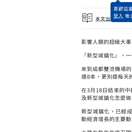
喜歡這篇
登入
後
本文出自 2013
影響人類的超級大事
「新型城鎮化」，一
來到成都雙流機場的
達8本，更別提每天
在3月18日結束的
及新型城鎮化怎麼做
新型城鎮化，已經
動經濟增長的主要動