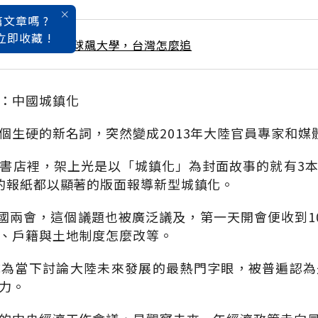
文章嗎 ?
立即收藏 !
 / 4月號雜誌 全球飆大學，台灣怎麼追
：中國城鎮化
個生硬的新名詞，突然變成2013年大陸官員專家和媒
書店裡，架上光是以「城鎮化」為封面故事的就有3
的報紙都以顯著的版面報導新型城鎮化。
中國兩會，這個議題也被廣泛議及，第一天開會便收到1
、戶籍與土地制度怎麼改等。
成為當下討論大陸未來發展的最熱門字眼，被普遍認為
力。