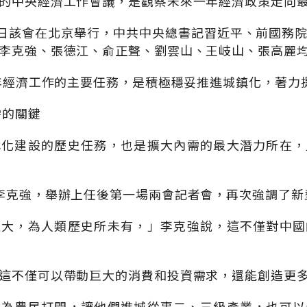
的中央經濟工作會議，是觀察未來一年經濟政策走向
5、16日該會在北京舉行，中共中央總書記習近平、前國務
李克強、張德江、俞正聲、劉雲山、王岐山、張高麗
3年經濟工作的主要任務，是積極穩妥推進城鎮化，著力
需的關鍵
代化建設的歷史任務，也是擴大內需的最大潛力所在，
李克強，舉辦上任後第一場兩會記者會，再次強調了新
之大，為人類歷史所未有，」李克強說，這不僅對中國
這不僅可以帶動巨大的消費和投資需求，還能創造更
已為農民打開，讓他們進城從事二、三級產業，也可以