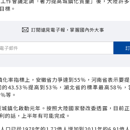
濟工作會議定調「著力提高城鎮化質量」後，大陸許多
目標。
訂閱遠見電子報，掌握國內外大事
鎮化率指標上，安徽省力爭達到55％，河南省表示要提
的43.53％提高到53％，湖北省的標準最高58％
8％等。
新型城鎮化啟動元年。按照大陸國家發改委透露，目前
利的話，上半年有可能完成。
已從1978年的1.72億人增加到2011年的6.91億