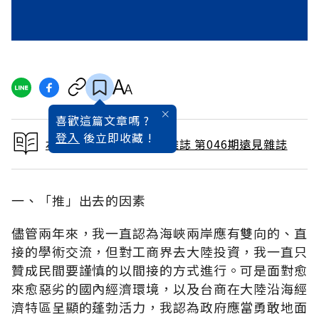
喜歡這篇文章嗎 ?
登入
後立即收藏 !
本文出自 1990 / 4月號雜誌 第046期遠見雜誌
一、「推」出去的因素
儘管兩年來，我一直認為海峽兩岸應有雙向的、直
接的學術交流，但對工商界去大陸投資，我一直只
贊成民間要謹慎的以間接的方式進行。可是面對愈
來愈惡劣的國內經濟環境，以及台商在大陸沿海經
濟特區呈顯的蓬勃活力，我認為政府應當勇敢地面