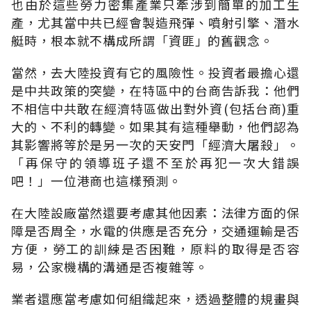
也由於這些勞力密集產業只牽涉到簡單的加工生
產，尤其當中共已經會製造飛彈、噴射引擎、潛水
艇時，根本就不構成所謂「資匪」的舊觀念。
當然，去大陸投資有它的風險性。投資者最擔心還
是中共政策的突變，在特區中的台商告訴我：他們
不相信中共敢在經濟特區做出對外資(包括台商)重
大的、不利的轉變。如果其有這種舉動，他們認為
其影響將等於是另一次的天安門「經濟大屠殺」。
「再保守的領導班子還不至於再犯一次大錯誤
吧！」一位港商也這樣預測。
在大陸設廠當然還要考慮其他因素：法律方面的保
障是否周全，水電的供應是否充分，交通運輸是否
方便，勞工的訓練是否困難，原料的取得是否容
易，公家機構的溝通是否複雜等。
業者還應當考慮如何組織起來，透過整體的規畫與