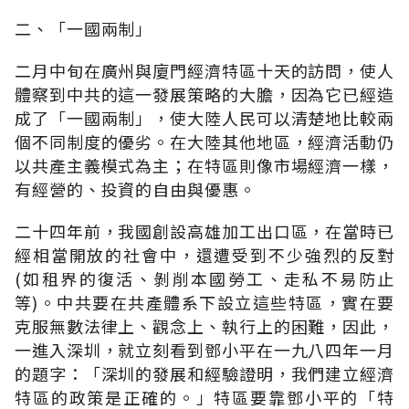
二、「一國兩制」
二月中旬在廣州與廈門經濟特區十天的訪問，使人
體察到中共的這一發展策略的大膽，因為它已經造
成了「一國兩制」，使大陸人民可以清楚地比較兩
個不同制度的優劣。在大陸其他地區，經濟活動仍
以共產主義模式為主；在特區則像市場經濟一樣，
有經營的、投資的自由與優惠。
二十四年前，我國創設高雄加工出口區，在當時已
經相當開放的社會中，還遭受到不少強烈的反對
(如租界的復活、剝削本國勞工、走私不易防止
等)。中共要在共產體系下設立這些特區，實在要
克服無數法律上、觀念上、執行上的困難，因此，
一進入深圳，就立刻看到鄧小平在一九八四年一月
的題字：「深圳的發展和經驗證明，我們建立經濟
特區的政策是正確的。」特區要靠鄧小平的「特