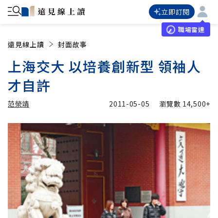
立即訂閱
職場雷達
遠見線上讀
封面故事
上海交大 以培養創新型 領袖人
才自許
范榮靖
2011-05-05
瀏覽數
14,500+
加入追蹤
范榮靖