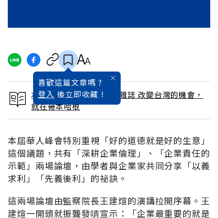
喜歡這篇文章嗎 ?
登入
後立即收藏 !
本文出自 2009 / 12月號雜誌 改變台灣的機會，
就在哥本哈根
本屆華人峰會特別重視「好的道德就是好的生意」
這個議題，共有「深耕企業倫理」、「企業責任的
示範」兩場論壇，由學者與企業家共同分享「以義
求利」「先義後利」的祕訣。
這兩場論壇由監察院長王建煊的演講拉開序幕。王
建煊一開頭就振聾發嘳宣示：「企業最重要的就是