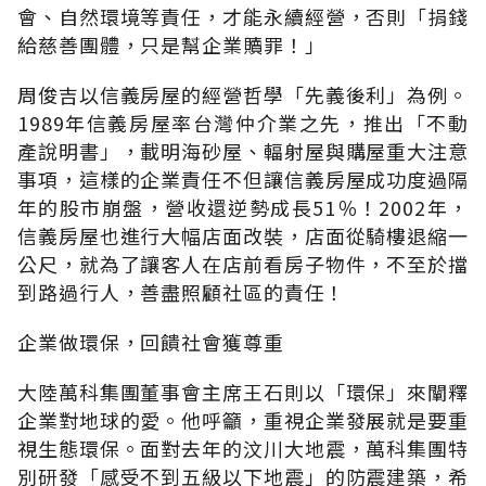
會、自然環境等責任，才能永續經營，否則「捐錢
給慈善團體，只是幫企業贖罪！」
周俊吉以信義房屋的經營哲學「先義後利」為例。
1989年信義房屋率台灣仲介業之先，推出「不動
產說明書」，載明海砂屋、輻射屋與購屋重大注意
事項，這樣的企業責任不但讓信義房屋成功度過隔
年的股市崩盤，營收還逆勢成長51％！2002年，
信義房屋也進行大幅店面改裝，店面從騎樓退縮一
公尺，就為了讓客人在店前看房子物件，不至於擋
到路過行人，善盡照顧社區的責任！
企業做環保，回饋社會獲尊重
大陸萬科集團董事會主席王石則以「環保」來闡釋
企業對地球的愛。他呼籲，重視企業發展就是要重
視生態環保。面對去年的汶川大地震，萬科集團特
別研發「感受不到五級以下地震」的防震建築，希