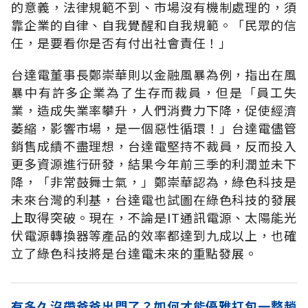
的意義，法律規範不到、市場沒有機制處理的，須
靠企業的自律、自我覺醒和自我規範。「民眾的信
任，是要看你是否有付出社會責任！」
台達電董事長鄭崇華則以金融風暴為例，指出在風
暴中有許多企業為了生存而裁員，但是「員工失
業，造成失業率攀升，人們消費力下降，促使經濟
萎縮，影響市場，是一個惡性循環！」台達電儘管
銷售成績不盡理想，台達電堅持不裁員，反而投入
更多資源進行研發，結果今年前三季的利潤並未下
降，「非常鼓舞士氣，」鄭崇華認為，綠色科技是
未來台灣的利基，台達電也試圖在綠色科技的發展
上取得突破。現在，不論是IT通訊電源、太陽能光
伏電源轉換器等產品的效率都達到九成以上，也確
立了綠色科技將是台達電未來的重點發展。
有多久沒帶爸爸出門了？如何才能優雅打包一整趟