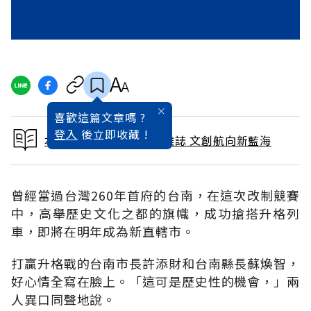
喜歡這篇文章嗎 ?
登入
後立即收藏 !
本文出自 2009 / 8月號雜誌 文創航向新藍海
曾經當過台灣260年首府的台南，在這次改制競賽
中，高舉歷史文化之都的旗幟，成功搶搭升格列
車，即將在明年成為新直轄市。
打贏升格戰的台南市長許添財和台南縣長蘇煥智，
好心情全寫在臉上。「這可是歷史性的機會，」兩
人異口同聲地說。