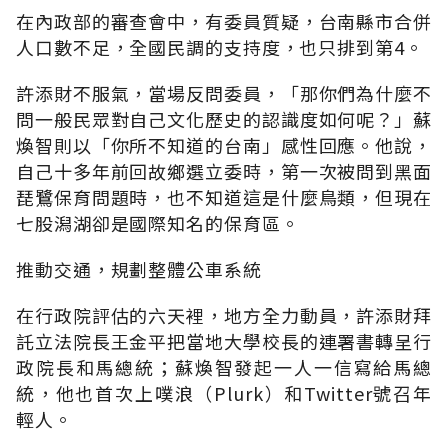
在內政部的審查會中，有委員質疑，台南縣市合併
人口數不足，全國民調的支持度，也只排到第4。
許添財不服氣，當場反問委員，「那你們為什麼不
問一般民眾對自己文化歷史的認識度如何呢？」蘇
煥智則以「你所不知道的台南」感性回應。他說，
自己十多年前回故鄉選立委時，第一次被問到黑面
琵鷺保育問題時，也不知道這是什麼鳥類，但現在
七股潟湖卻是國際知名的保育區。
推動交通，規劃整體公車系統
在行政院評估的六天裡，地方全力動員，許添財拜
託立法院長王金平把當地大學校長的連署書轉呈行
政院長和馬總統；蘇煥智發起一人一信寫給馬總
統，他也首次上噗浪（Plurk）和Twitter號召年
輕人。