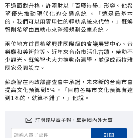
不過面對升格，許添財以「百廢待舉」形容。他希
望優先推動現代化的交通系統 。「這是最基本
的，我們可以用實用性的輕軌系統來代替，」蘇煥
智則希望由直轄市來整體規劃公車系統。
兩位地方首長希望興建國際級的會議展覽中心、音
樂廳和美術館等。近年來台南市活化古蹟，帶動不
少觀光。蘇煥智也大力推動南瀛學，並促成西拉雅
國家公園設立。
蘇煥智在內政部審查會中承諾，未來新的台南市會
提高文化預算到5％，「目前各縣市文化預算有達
到1％的，就算不錯了，」他說。
訂閱遠見電子報，掌握國內外大事
訂閱