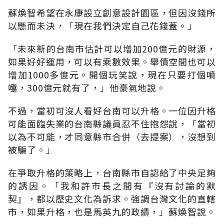
蘇煥智希望在永康設立創意設計園區，但因沒錢所
以懸而未決，「現在我們決定自己花錢蓋。」
「未來新的台南市估計可以增加200億元的財源，
如果好好運用，可以有乘數效果。舉債空間也可以
增加1000多億元。開個玩笑說，現在只要打個噴
嚏，300億元就有了，」他豪氣地說。
不過，當初可沒人看好台南可以升格。一位因升格
可能面臨失業的台南縣議員忍不住抱怨說，「當初
以為不可能，才同意縣市合併（去提案），沒想到
被騙了。」
在爭取升格的策略上，台南縣市自認給了中央足夠
的誘因。「我和許市長之間有『沒有討論的默
契』，都以歷史文化為訴求。強調台灣文化的直轄
市，如果升格，也是馬英九的政績，」蘇煥智說。