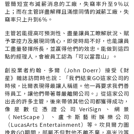
管簡短宣布減薪消息的工廠，失竊率升至9％以
上；而在主管詳盡解釋且滿懷同情的減薪工廠，失
竊率只上升到6％。
主管若能提高可預測性、盡量讓員工瞭解狀況、賦
予掌控力及展現同情心，即使時局不好，也能讓員
工盡量發揮所長，並贏得他們的效忠。能做到這四
點的經理人，會被員工認為「可以當靠山」。
創投業者約翰．多爾（John Doerr）接受《財
星》雜誌訪問時也說：「我們結束GO這家公司的
時候，比爾表現得最讓人稱道。他一再要求我們善
待員工，讓他們帶著尊嚴離開公司。」從這家公司
出去的許多主管，後來帶領其他公司都獲得成功，
像是數位憑證公司VeriSign、網景
（NetScape）、盧卡斯藝術娛樂公司
（LucasArts Entertainment）等。坎貝爾力圖
挽救GO期間，部屬不但對他不離不棄，高米沙等