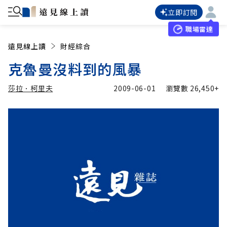
立即訂閱
職場雷達
遠見線上讀
財經綜合
克魯曼沒料到的風暴
莎拉．柯里夫
2009-06-01
瀏覽數
26,450+
加入追蹤
莎拉．柯里夫