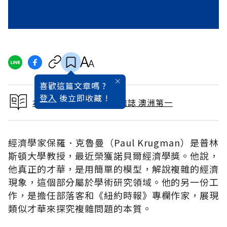
喜歡這篇文章嗎 ?
登入
後立即收藏 !
本文出自 2009 / 6月號雜誌 澳洲第一
經濟學家保羅．克魯曼（Paul Krugman）是普林
斯頓大學教授，最近榮獲諾貝爾經濟學獎。他說，
他真正的才華，是用簡單的模型，解說複雜的經濟
現象，這個部分屬於學術研究領域。他的另一份工
作，是擔任部落客和《紐約時報》專欄作家，展現
類似才華來探究複雜問題的本質。