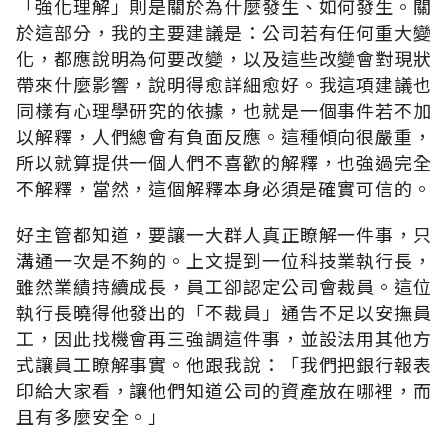
「強化理解」則是關於為什麼發生、如何發生。關
於這部分，我的主要建議是：公司若有任何重大變
化，都應說明為何要改變，以及這些改變會對現狀
帶來什麼影響，說明得愈詳細愈好。我這項建議也
同樣有心理學研究的依據，也就是一個事件若不加
以解釋，人們總會有負面反應。這種傾向很嚴重，
所以就算提供一個人們不喜歡的解釋，也強過完全
不解釋，當然，這個解釋本身必須是確實可信的。
好主管都知道，要讓一大群人真正瞭解一件事，只
溝通一次是不夠的。上文提到一位科技業執行長，
雖然業績持續成長，員工卻認定公司會裁員。這位
執行長曉得他發出的「不裁員」通告不足以安撫員
工，因此找機會再三強調這件事，並設法用其他方
式讓員工瞭解事實。他跟我說：「我們把銀行報表
印給大家看，讓他們知道公司的資產放在哪裡，而
且有多麼安全。」