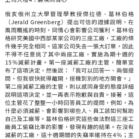
俄亥俄州立大學管理學教授傑拉德．葛林伯格
（Jerald Greenberg）提出可信的證據說明，在
風雨飄搖的時刻，同情心會影響公司獲利。葛林伯
格研究美國中西部某家公司的三座工廠，工廠的條
件幾乎完全相同。這家公司失去一張大訂單，因此
不得不任意挑了其中兩座工廠，實施為期十週的
15％減薪計畫。第一座減薪工廠的主管，簡單宣
布了這項決定，然後說：「我可以回答一、兩個提
問，但我很快就得離開，搭機到別的地方開會。」
第二座減薪工廠的主管，則以感同身受的態度詳細
說明這項決定，並一再表示抱歉與自責。接著，這
位主管花了整整一小時回答員工的提問，例如，為
什麼必須減薪、會影響到哪些人、員工該如何幫助
自己及工廠等。葛林伯格研究這些做法對這三座工
廠員工偷竊比率的影響，發現有趣的結果。在沒有
減薪的工廠，這十週期間的失竊率維持在4％；主