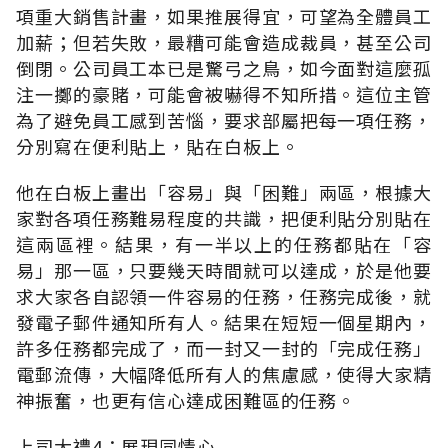
項重大銷售計畫，如果推展得宜，可望為全體員工
加薪；但若失敗，最糟可能會造成裁員，甚至公司
倒閉。公司員工本已是驚弓之鳥，如今面對這麼孤
注一擲的豪賭，可能會被嚇得不知所措。這位主管
為了避免員工感到苦惱，要求部屬把每一項任務，
分別寫在便利貼上，貼在白板上。
他在白板上畫出「容易」與「困難」兩區，根據大
家對各項任務難易程度的共識，把便利貼分別貼在
這兩區裡。結果，有一半以上的任務都貼在「容
易」那一區，只要幾天時間就可以達成，於是他要
求大家各自認領一件容易的任務，任務完成後，就
發電子郵件通知所有人。結果在短短一個星期內，
許多任務都完成了，而一封又一封的「完成任務」
電郵流傳，大幅降低所有人的焦慮感，使得大家精
神振奮，也更有信心達成困難區的任務。
上司大禮4：展現同情心