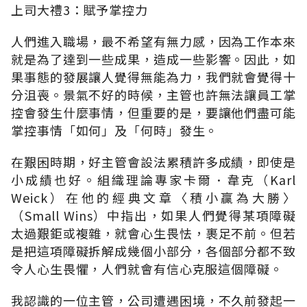
上司大禮3：賦予掌控力
人們進入職場，最不希望有無力感，因為工作本來
就是為了達到一些成果，造成一些影響。因此，如
果事態的發展讓人覺得無能為力，我們就會覺得十
分沮喪。景氣不好的時候，主管也許無法讓員工掌
控會發生什麼事情，但重要的是，要讓他們盡可能
掌控事情「如何」及「何時」發生。
在艱困時期，好主管會設法累積許多成績，即使是
小成績也好。組織理論專家卡爾．韋克（Karl
Weick）在他的經典文章〈積小贏為大勝〉
（Small Wins）中指出，如果人們覺得某項障礙
太過艱鉅或複雜，就會心生畏怯，裹足不前。但若
是把這項障礙拆解成幾個小部分，各個部分都不致
令人心生畏懼，人們就會有信心克服這個障礙。
我認識的一位主管，公司遭遇困境，不久前發起一