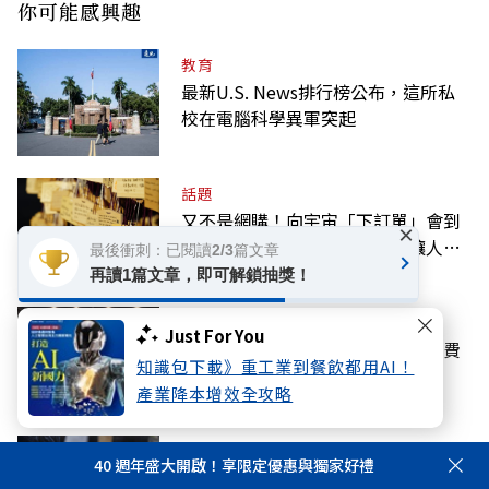
你可能感興趣
教育
最新U.S. News排行榜公布，這所私
校在電腦科學異軍突起
話題
又不是網購！向宇宙「下訂單」會到
×
貨？心理師解析「顯化」為何讓人無
最後衝刺：已閱讀2/3篇文章
法自拔
再讀1篇文章，即可解鎖抽獎！
話題
Just For You
【黃效文專欄】憶高希均教授：免費
知識包下載》重工業到餐飲都用AI！
或付費，午餐不再！
產業降本增效全攻略
話題
40 週年盛大開啟！享限定優惠與獨家好禮
城鎮韌性8月演習斷網？行動網路降速