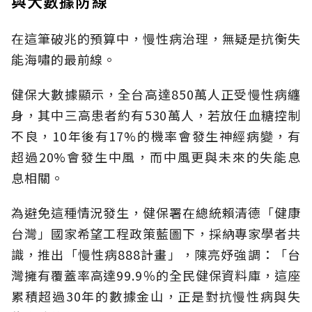
與大數據防線
在這筆破兆的預算中，慢性病治理，無疑是抗衡失
能海嘯的最前線。
健保大數據顯示，全台高達850萬人正受慢性病纏
身，其中三高患者約有530萬人，若放任血糖控制
不良，10年後有17%的機率會發生神經病變，有
超過20%會發生中風，而中風更與未來的失能息
息相關。
為避免這種情況發生，健保署在總統賴清德「健康
台灣」國家希望工程政策藍圖下，採納專家學者共
識，推出「慢性病888計畫」，陳亮妤強調：「台
灣擁有覆蓋率高達99.9％的全民健保資料庫，這座
累積超過30年的數據金山，正是對抗慢性病與失