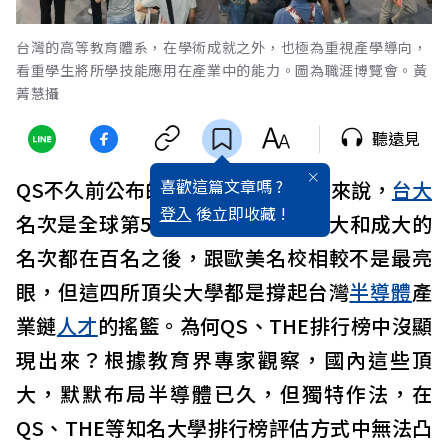
台灣的高等教育體系，在學術成就之外，也極為重視產學導向，
看重學生將所學技能應用在產業中的能力。圖為職涯博覽會。黃
菁慧攝
聽遠見
喜歡這篇文章嗎 ?
QS不久前公布的2027世界
大學
排名來說，
台大
登入
後立即收藏 !
名次是全球第54名，
陽明
交大、清大和成大的
名次都在百名之後，跟歐美名校相較不是最亮
眼，但這四所頂尖大學都是撐起台灣
半導體
產
業鏈
人才
的搖籃。為何QS、THE排行榜中沒顯
現出來？根據教育界專家觀察，國內這些頂
大，默默布局半導體已久，但獨特作法，在
QS、THE等知名大學排行榜評估方式中無法凸