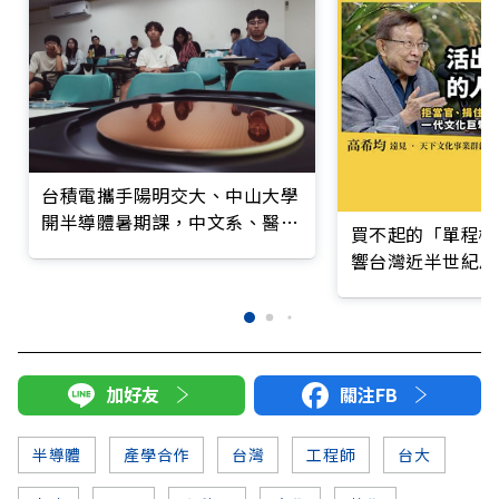
台積電攜手陽明交大、中山大學
開半導體暑期課，中文系、醫學
買不起的「單程機
系也搶當AI人才
響台灣近半世紀思
加好友
關注FB
半導體
產學合作
台灣
工程師
台大