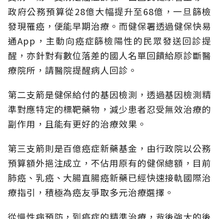
政府公務預算從28億大幅提升至68億，一旦篩檢
發現罹癌，便能早期治療。而健保署透過健保快易
通App，主動向癌症篩檢陽性的民眾發送回診提
醒，亦針對有數位落差的國人名單回饋給原診斷醫
療院所，請醫院提醒病人回診。
第二支箭是健保給付的基因檢測，透過基因檢測精
準對應特定的標靶藥物，減少患者忍受無效治療的
副作用，且能有更好的治療效果。
第三支箭則是百億癌症新藥基金，由行政院以公務
預算額外挹注成立，不佔用原有的健保總額，目前
肺癌、乳癌、大腸直腸癌新藥已經快速接軌國際治
療指引，積極為癌友爭取多元治療選擇。
從慢性病預防，到癌症的精準治療，背後強大的後