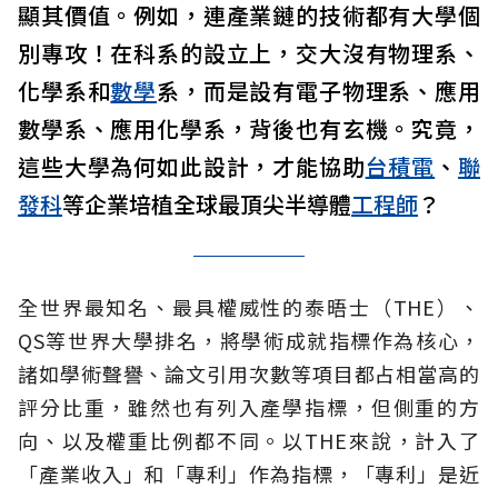
顯其價值。例如，連產業鏈的技術都有大學個
別專攻！在科系的設立上，交大沒有物理系、
化學系和
數學
系，而是設有電子物理系、應用
數學系、應用化學系，背後也有玄機。究竟，
這些大學為何如此設計，才能協助
台積電
、
聯
發科
等企業培植全球最頂尖半導體
工程師
？
全世界最知名、最具權威性的泰晤士（THE）、
QS等世界大學排名，將學術成就指標作為核心，
諸如學術聲譽、論文引用次數等項目都占相當高的
評分比重，雖然也有列入產學指標，但側重的方
向、以及權重比例都不同。以THE來說，計入了
「產業收入」和「專利」作為指標，「專利」是近