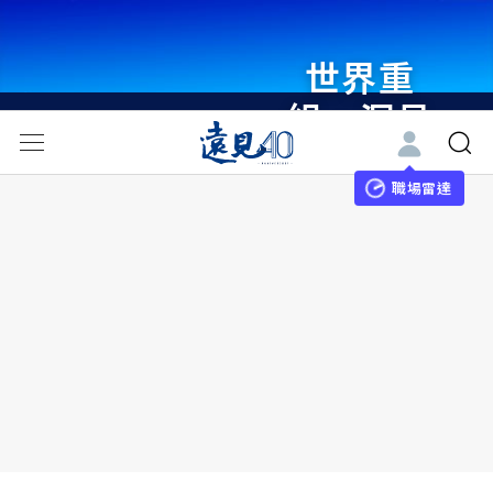
世界重
組・洞見
未來 與
世界領袖
職場雷達
同行