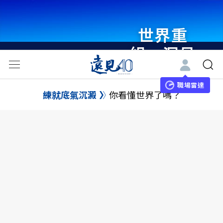
世界重
組・洞見
未來 與
世界領袖
職場雷達
練就底氣沉澱
你看懂世界了嗎？
同行