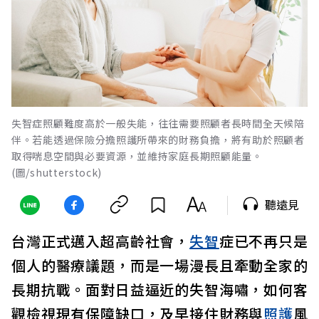
失智症照顧難度高於一般失能，往往需要照顧者長時間全天候陪
伴。若能透過保險分擔照護所帶來的財務負擔，將有助於照顧者
取得喘息空間與必要資源，並維持家庭長期照顧能量。
(圖/shutterstock)
聽遠見
台灣正式邁入超高齡社會，
失智
症已不再只是
個人的醫療議題，而是一場漫長且牽動全家的
長期抗戰。面對日益逼近的失智海嘯，如何客
觀檢視現有保障缺口，及早接住財務與
照護
風