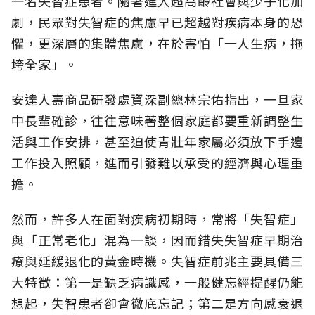
一名失智症患者。隨著進入超高齡社會與少子化加
劇，民眾對失智症的焦慮早已超越對疾病本身的恐
懼，更深層的集體焦慮，在於害怕「一人生病，拖
垮全家」。
安達人壽商品研發處資深副總林宗佑指出，一旦家
中長輩確診，往往意味著整個家庭都要重新調整生
活與工作安排，甚至迫使青壯年家屬必須放下手邊
工作投入照顧，進而引發難以承受的經濟與心理重
擔。
然而，許多人在面對疾病初期時，常將「失智症」
與「正常老化」混為一談，因而錯失失智症早期治
療與延緩退化的黃金時機。失智症前兆主要具備三
大特徵：第一是缺乏病識感，一般健忘經提醒仍能
想起，失智患者卻會徹底忘記；第二是方向感衰退