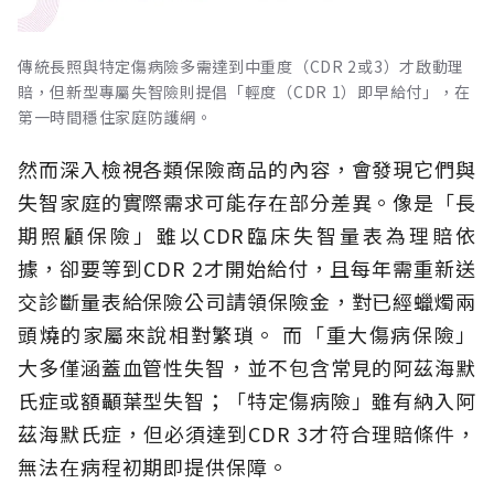
傳統長照與特定傷病險多需達到中重度（CDR 2或3）才啟動理
賠，但新型專屬失智險則提倡「輕度（CDR 1）即早給付」，在
第一時間穩住家庭防護網。
然而深入檢視各類保險商品的內容，會發現它們與
失智家庭的實際需求可能存在部分差異。像是「長
期照顧保險」雖以CDR臨床失智量表為理賠依
據，卻要等到CDR 2才開始給付，且每年需重新送
交診斷量表給保險公司請領保險金，對已經蠟燭兩
頭燒的家屬來說相對繁瑣。
而「重大傷病保險」
大多僅涵蓋血管性失智，並不包含常見的阿茲海默
氏症或額顳葉型失智；「特定傷病險」雖有納入阿
茲海默氏症，但必須達到CDR 3才符合理賠條件，
無法在病程初期即提供保障。