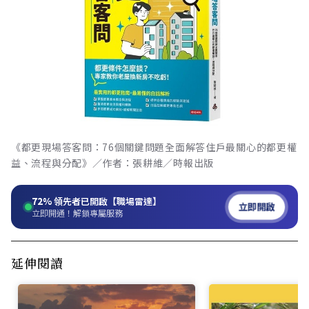
《都更現場答客問：76個關鍵問題全面解答住戶最關心的都更權
益、流程與分配》／作者：張耕維／時報出版
72%
領先者已開啟【職場雷達】
立即開啟
立即開通！解鎖專屬服務
延伸閱讀