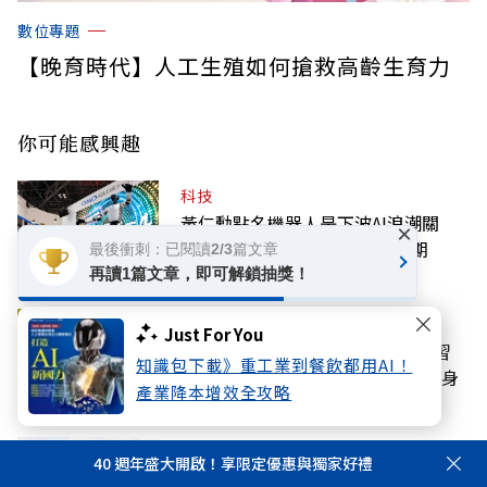
數位專題
【晚育時代】人工生殖如何搶救高齡生育力
你可能感興趣
科技
黃仁勳點名機器人是下波AI浪潮關
×
鍵！這兩家台廠2027年迎爆發期
最後衝刺：已閱讀2/3篇文章
再讀1篇文章，即可解鎖抽獎！
好享生活
Just For You
立秋後就會變涼？注意這「4個壞習
知識包下載》重工業到餐飲都用AI！
慣」降低免疫力，小心夏季流感上身
產業降本增效全攻略
國際
40 週年盛大開啟！享限定優惠與獨家好禮
泰國知名中學校園槍擊悲劇：5死皆為