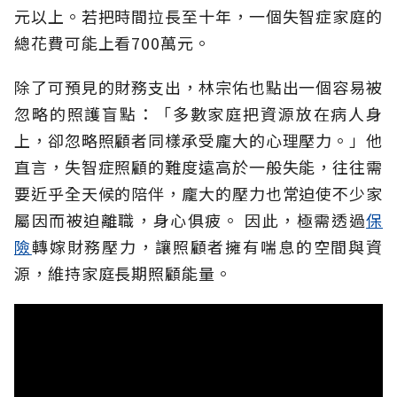
元以上。若把時間拉長至十年，一個失智症家庭的
總花費可能上看700萬元。
除了可預見的財務支出，林宗佑也點出一個容易被
忽略的照護盲點：「多數家庭把資源放在病人身
上，卻忽略照顧者同樣承受龐大的心理壓力。」他
直言，失智症照顧的難度遠高於一般失能，往往需
要近乎全天候的陪伴，龐大的壓力也常迫使不少家
屬因而被迫離職，身心俱疲。
因此，極需透過
保
險
轉嫁財務壓力，讓照顧者擁有喘息的空間與資
源，維持家庭長期照顧能量。