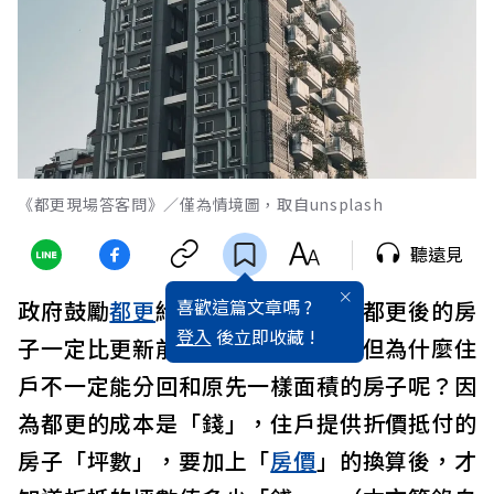
《都更現場答客問》／僅為情境圖，取自unsplash
聽遠見
喜歡這篇文章嗎 ?
政府鼓勵
都更
給予容積獎勵，所以都更後的房
登入
後立即收藏 !
子一定比更新前的全部坪數更多，但為什麼住
戶不一定能分回和原先一樣面積的房子呢？因
為都更的成本是「錢」，住戶提供折價抵付的
房子「坪數」，要加上「
房價
」的換算後，才