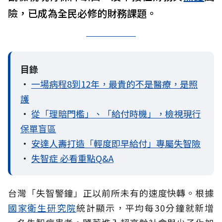
險，已成為全民必修的財務課題。
目錄
•
一場病程8到12年，最貴的不是醫療，是照
護
•
從「理賠門檻」、「給付時機」，檢視現行
保單盲區
•
安達人壽打造「輕度即早給付」專屬失智險
•
失智症 必看重點Q&A
台灣「失智警鐘」正以前所未有的速度快轉。根據
國家衛生研究院
統計顯示，平均每30分鐘就新增