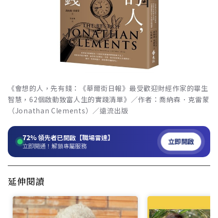
《會想的人，先有錢：《華爾街日報》最受歡迎財經作家的畢生
智慧，62個啟動致富人生的實踐清單》／作者：喬納森．克雷蒙
（Jonathan Clements）／遠流出版
72%
領先者已開啟【職場雷達】
立即開啟
立即開通！解鎖專屬服務
延伸閱讀