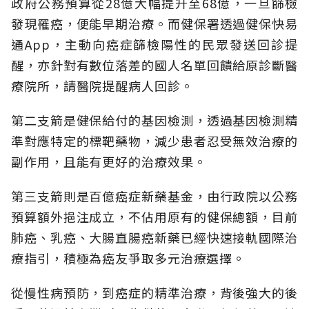
政府公務預算從28億大幅提升至68億，一旦篩檢
發現罹癌，便能早期治療。而健保署透過健保快易
通App，主動向癌症篩檢陽性的民眾發送回診提
醒，亦針對有數位落差的國人名單回饋給原診斷醫
療院所，請醫院提醒病人回診。
第二支箭是健保給付的基因檢測，透過基因檢測精
準對應特定的標靶藥物，減少患者忍受無效治療的
副作用，且能有更好的治療效果。
第三支箭則是百億癌症新藥基金，由行政院以公務
預算額外挹注成立，不佔用原有的健保總額，目前
肺癌、乳癌、大腸直腸癌新藥已經快速接軌國際治
療指引，積極為癌友爭取多元治療選擇。
從慢性病預防，到癌症的精準治療，背後強大的後