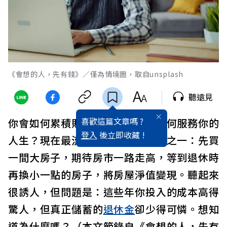
《會想的人，先有錢》／僅為情境圖，取自unsplash
聽遠見
喜歡這篇文章嗎 ?
你會如何累積財富？又希望
金錢
如何服務你的
登入
後立即收藏 !
人生？現在最流行的
退休
儲蓄
策略之一：先買
一間大房子，期待房市一路走高，等到退休時
再換小一點的房子，將房屋淨值變現。聽起來
很誘人，但問題是：這些年你投入的成本高得
驚人，但真正儲蓄的
退休金
卻少得可憐。想知
道為什麼嗎？（本文節錄自《會想的人，先有