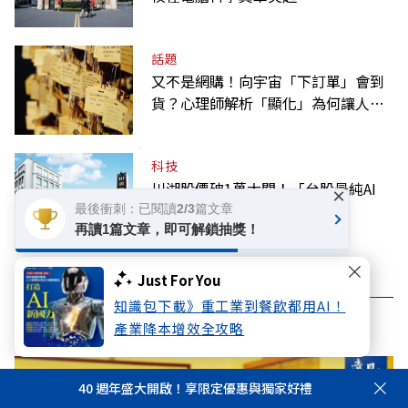
話題
又不是網購！向宇宙「下訂單」會到
貨？心理師解析「顯化」為何讓人無
法自拔
科技
川湖股價破1萬大關！「台股最純AI
×
股」做什麼？下半年需求續強
最後衝刺：已閱讀2/3篇文章
再讀1篇文章，即可解鎖抽獎！
Just For You
知識包下載》重工業到餐飲都用AI！
看此文章的人也看了..
產業降本增效全攻略
40 週年盛大開啟！享限定優惠與獨家好禮