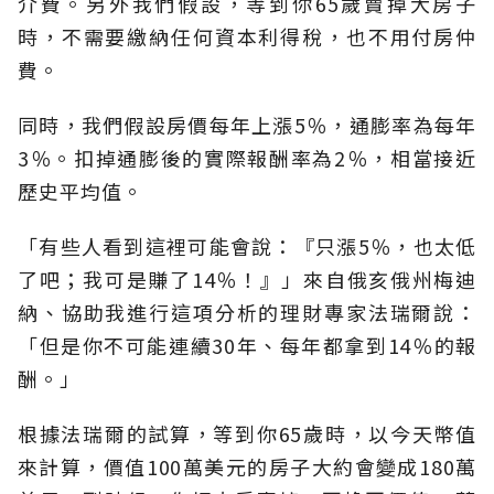
介費。另外我們假設，等到你65歲賣掉大房子
時，不需要繳納任何資本利得稅，也不用付房仲
費。
同時，我們假設房價每年上漲5％，通膨率為每年
3％。扣掉通膨後的實際報酬率為2％，相當接近
歷史平均值。
「有些人看到這裡可能會說：『只漲5％，也太低
了吧；我可是賺了14％！』」來自俄亥俄州梅迪
納、協助我進行這項分析的理財專家法瑞爾說：
「但是你不可能連續30年、每年都拿到14％的報
酬。」
根據法瑞爾的試算，等到你65歲時，以今天幣值
來計算，價值100萬美元的房子大約會變成180萬