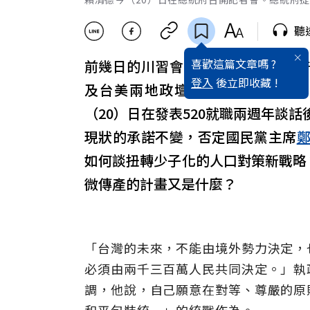
聽
喜歡這篇文章嗎 ?
前幾日的川習會，以及美國總統川
登入
後立即收藏 !
及台美兩地政壇，但未影響執政甫
（20）日在發表520就職兩週年談話
現狀的承諾不變，否定國民黨主席
如何談扭轉少子化的人口對策新戰略
微傳產的計畫又是什麼？
「台灣的未來，不能由境外勢力決定，
必須由兩千三百萬人民共同決定。」執
調，他說，自己願意在對等、尊嚴的原