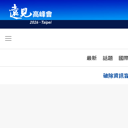
文
最新
最新
話題
國
雜誌目錄
活動
話題
AI
破除資訊
學堂
專題報導
科技
教育
遠見ON AIR
影音
合作