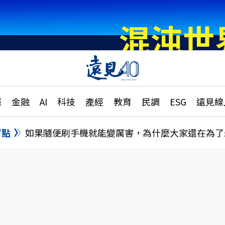
章
特輯
文章
大學升學、職涯攻略
遠
際
金融
AI
科技
產經
教育
民調
ESG
遠見線
國際
更
縣市施政調查全解析
金融
單
民調
盲點
如果隨便刷手機就能變厲害，為什麼大家還在為了
產經
電
好享生活
獨
專欄