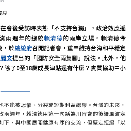
遠見
普在會後受訪時表態「不支持台獨」，政治效應遍
滿兩週年的總統
賴清德
的兩岸立場。賴清德今
後，於
總統府
召開記者會，重申維持台海和平穩定
鄭麗文
提出的「國防安全兩隻腳」說法。此外，他
？除了0至18歲成長津貼還有什麼？實質協助中小
也不能被恐懼、分裂或短期利益綁架。台灣的未來，
政兩週年，賴清德用這一句話為川習會的後續風波定
則下，與中國展開健康有序的交流，但堅定拒絕「以