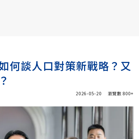
書6選3 特價 3,980 元
如何談人口對策新戰略？又
？
2026-05-20
瀏覽數
800+