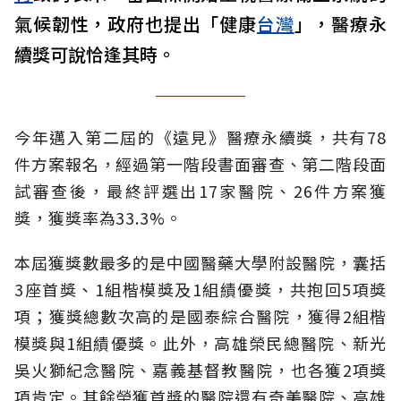
氣候韌性，政府也提出「健康
台灣
」，醫療永
續獎可說恰逢其時。
今年邁入第二屆的《遠見》醫療永續獎，共有78
件方案報名，經過第一階段書面審查、第二階段面
試審查後，最終評選出17家醫院、26件方案獲
獎，獲獎率為33.3%。
本屆獲獎數最多的是中國醫藥大學附設醫院，囊括
3座首獎、1組楷模獎及1組績優獎，共抱回5項獎
項；獲獎總數次高的是國泰綜合醫院，獲得2組楷
模獎與1組績優獎。此外，高雄榮民總醫院、新光
吳火獅紀念醫院、嘉義基督教醫院，也各獲2項獎
項肯定。其餘榮獲首獎的醫院還有奇美醫院、高雄