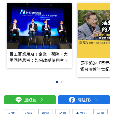
百工百業用AI！企業、醫院、大
學同時思考：如何改變使用者？
買不起的「單程機
響台灣近半世紀思
加好友
關注FB
人才
ESG
職場
公益
王力行
台灣