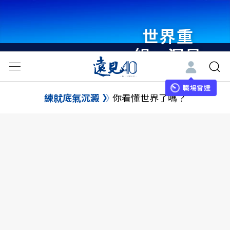
瞭解更多
世界重
組・洞見
未來 與
職場雷達
世界領袖
練就底氣沉澱
你看懂世界了嗎？
同行