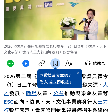
2026《遠見》醫療永續獎贈獎典禮今（7）日登場！遠見‧天下
文化事業群發行人王力行開場致詞。張智傑攝
聽遠見
喜歡這篇文章嗎 ?
2026第二屆《遠見》醫療永續獎贈獎典禮今
登入
後立即收藏 !
（7）日上午登場，獲獎方案橫跨低碳營運、
人
才
發展、
職場
友善、
公益
推動與樂齡友善等
ESG
面向。遠見‧天下文化事業群發行人
王力
行
致詞表示，當國際開始重視醫療衛生系統的