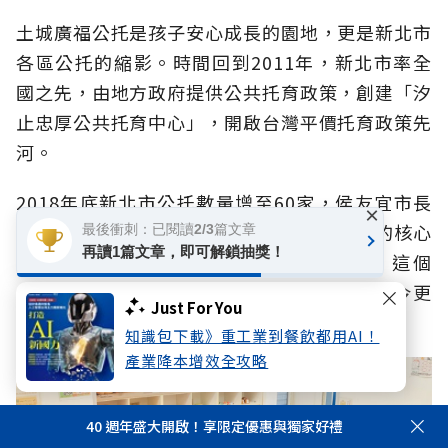
土城廣福公托是孩子安心成長的園地，更是新北市
各區公托的縮影。時間回到2011年，新北市率全
國之先，由地方政府提供公共托育政策，創建「汐
止忠厚公共托育中心」，開啟台灣平價托育政策先
河。
2018年底新北市公托數量增至60家，侯友宜市長
×
上任時強調，托育是城市競爭力與人口政策的核心
最後衝刺：已閱讀2/3篇文章
再讀1篇文章，即可解鎖抽獎！
基礎建設，提出「公托翻倍成長」願景，這個
「60+60」的目標不僅已在2023年達成，如今更
Just For You
超標完成130家。
知識包下載》重工業到餐飲都用AI！
產業降本增效全攻略
40 週年盛大開啟！享限定優惠與獨家好禮