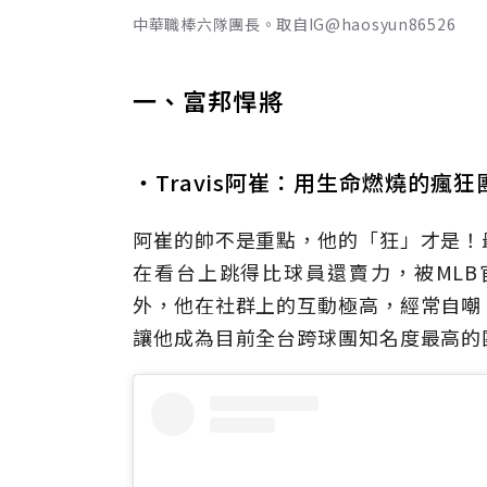
中華職棒六隊團長。取自IG@haosyun86526
一、富邦悍將
・Travis阿崔：用生命燃燒的瘋
阿崔的帥不是重點，他的「狂」才是！
在看台上跳得比球員還賣力，被ML
外，他在社群上的互動極高，經常自嘲
讓他成為目前全台跨球團知名度最高的