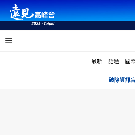
文
最新
最新
話題
國
雜誌目錄
活動
話題
AI
破除資訊
學堂
專題報導
科技
教育
遠見ON AIR
影音
合作