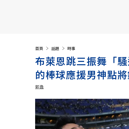
【遠見40週年慶】訂《遠見》贈實用家電3選1+暢銷好
首頁
話題
時事
布萊恩跳三振舞「騷
的棒球應援男神點將
郭逸
加入追蹤
郭逸