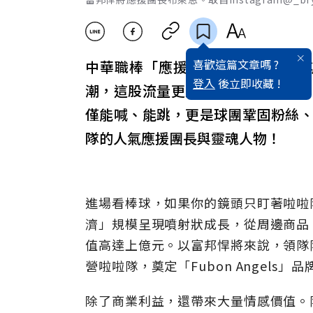
喜歡這篇文章嗎 ?
中華職棒「應援
經濟
」正迎來爆發
登入
後立即收藏 !
潮，這股流量更延燒到「男神團長
僅能喊、能跳，更是球團鞏固粉絲
隊的人氣應援團長與靈魂人物！
進場看棒球，如果你的鏡頭只盯著啦啦
濟」規模呈現噴射狀成長，從周邊商品
值高達上億元。以富邦悍將來說，領隊
營啦啦隊，奠定「Fubon Angel
除了商業利益，還帶來大量情感價值。