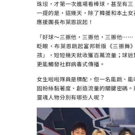
珠珢，才第一次進場看棒球，甚至有三
一提的是，這幾天，除了韓援和本土女
應援團長布萊恩說起！
「好球～三振他，三振他，三振他⋯⋯
眨眼，布萊恩跳起富邦新版《三振舞
孩」，短短幾天就收獲百萬流量；球迷
更能觸發社群病毒式傳播。
女生啦啦隊員是標配，但一名能跳、能
固粉絲黏著度、創造流量的關鍵密碼。
靈魂人物分別有哪些人呢？