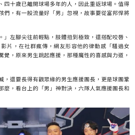
、四十歲已離開球場多年的人，因此重返球場。值得
孩們，有一股流量好「男」忽視，故事要從富邦悍將
。」左腳尖往前輕點，肢體扭到極致，還搭配咬唇、
》影片，在社群瘋傳，網友形容他的律動感「騷過女
驚覺，原來男生跳起應援，那種魔性的喜感與力道，
喊，還要長得有觀眾緣的男生應援團長，更是球團鞏
那麼，看台上的「男」神對決，六隊人氣應援團長和