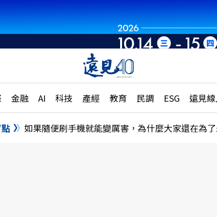
章
特輯
文章
大學升學、職涯攻略
遠
際
金融
AI
科技
產經
教育
民調
ESG
遠見線
國際
更
縣市施政調查全解析
金融
單
民調
盲點
如果隨便刷手機就能變厲害，為什麼大家還在為了
產經
電
好享生活
獨
專欄