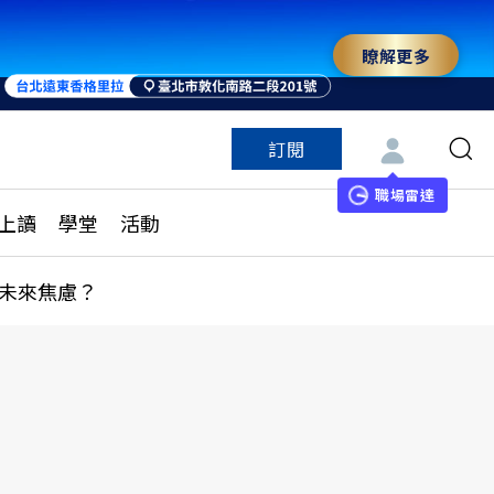
瞭解更多
訂閱
特色頻道
訂閱
見線上讀
ESG遠見
職場雷達
上讀
學堂
活動
多訂閱方案
城市學
刊購買
健康遠見
未來焦慮？
子報訂閱
華人精英論壇
享知識包
領導影響力學院