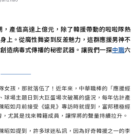
期，產值高達上億元，除了韓援帶動的啦啦隊熱
」身上。從魔性舞姿到反差魅力，這群應援男神不
、創造病毒式傳播的秘密武器。讓我們一探
中職
六
隊女孩，那就落伍了！近年來，中華職棒的「應援經
、球場主題日到大巨蛋場次破萬的盛況，每年估計產
陳昭如月前接受《遠見》專訪時就提到，富邦積極經
s」品牌，尤其是找來韓籍成員，讓悍將的聲量持續拉升。
陳昭如提到，許多球迷私訊，因為好奇韓援之一的李