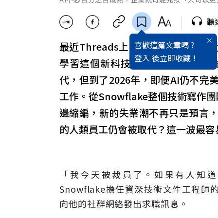
聽
喜歡這篇文章嗎 ?
最近Threads上有網友指出，自
登入
後立即收藏 !
學習這個新科技不落人後。這樣的
代，但到了2026年，即便AI仍不
工作。從Snowflake整個技術寫作團
邊縮編，新的失業潮不再只是預言，
的人類員工仍會被取代？這一波最容
「我今天被裁員了。如果有人知道
Snowflake擔任資深技術文件工程師的烏
向他的社群網絡發出求職訊息。