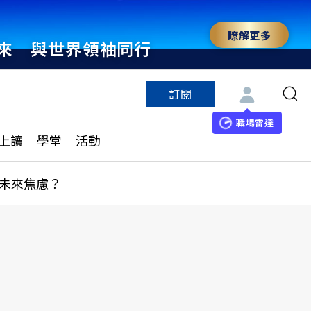
瞭解更多
來 與世界領袖同行
訂閱
特色頻道
訂閱
見線上讀
ESG遠見
職場雷達
上讀
學堂
活動
多訂閱方案
城市學
刊購買
健康遠見
未來焦慮？
子報訂閱
華人精英論壇
享知識包
領導影響力學院