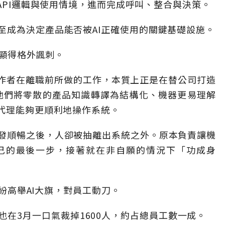
API邏輯與使用情境，進而完成呼叫、整合與決策。
至成為決定產品能否被AI正確使用的關鍵基礎設施。
才顯得格外諷刺。
寫作者在離職前所做的工作，本質上正是在替公司打造
）：他們將零散的產品知識轉譯為結構化、機器更易理解
讓代理能夠更順利地操作系統。
發順暢之後，人卻被抽離出系統之外。原本負責讓機
自己的最後一步，接著就在非自願的情況下「功成身
紛紛高舉AI大旗，對員工動刀。
an，也在3月一口氣裁掉1600人，約占總員工數一成。