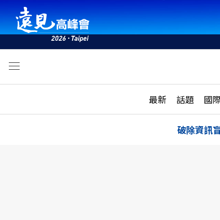
文
最新
最新
話題
國
雜誌目錄
活動
話題
AI
破除資訊
學堂
專題報導
科技
教育
遠見ON AIR
影音
合作