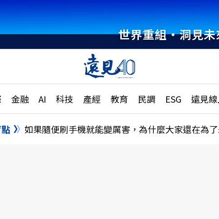
世界重組・洞見未
章
特輯
文章
大學升學、職涯攻略
遠
際
金融
AI
科技
產經
教育
民調
ESG
遠見線
國際
更
縣市施政調查全解析
金融
單
民調
盲點
如果隨便刷手機就能變厲害，為什麼大家還在為了
產經
電
好享生活
獨
專欄