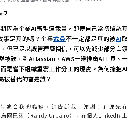
遠見
己近期因為企業AI轉型遭裁員，即便自己當初還認真
故事是真的嗎？企業
裁員
不一定都是真的被
AI
取
完美，但已足以讓管理層相信，可以先減少部分白領
隊被砍，到Atlassian、AWS一邊推廣AI工具、一
而是當下組織重寫工作分工的現實。為何擁抱AI
易被替代的會是誰？
有適合我的職缺，請告訴我。謝謝！」原先在
爾巴諾（Randy Urbano），在個人LinkedIn上