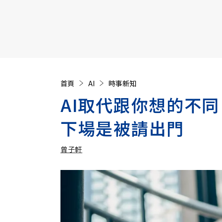
【遠見40週年慶】訂《遠見》贈實用家電3選1+暢銷好
首頁
AI
時事新知
AI取代跟你想的不同
下場是被請出門
曾子軒
加入追蹤
曾子軒