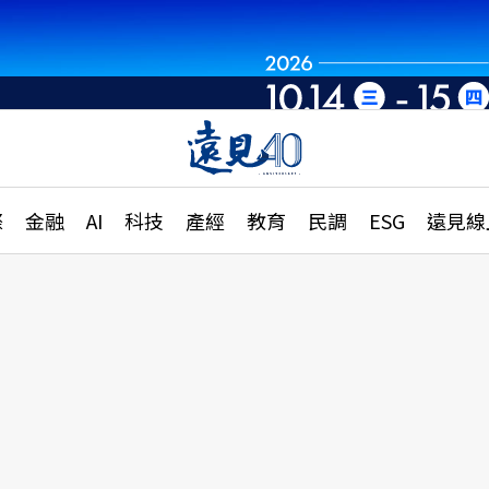
章
特輯
文章
大學升學、職涯攻略
遠
際
金融
AI
科技
產經
教育
民調
ESG
遠見線
國際
更
縣市施政調查全解析
金融
單
民調
產經
電
好享生活
獨
專欄