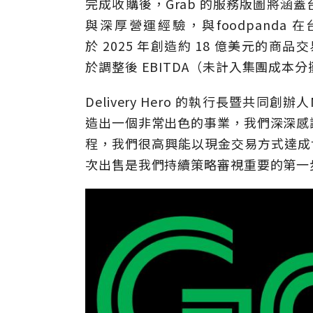
完成收購後，
Grab
的服務版圖將涵蓋
與深厚營運經驗，與
foodpanda
在
於
2025
年
創造約
18
億美元的商品交
於調整後
EBITDA
（未計入集團成本分
Delivery Hero
的執行長暨共同創辦人
造出一個非常出色的事業，我們深深感
程，我們很高興能以現金交易方式達成
次出售是我們持續策略審視重要的第一