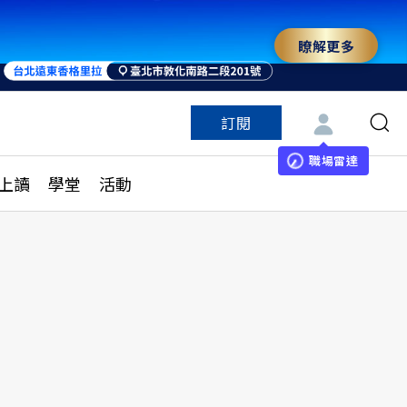
瞭解更多
訂閱
特色頻道
訂閱
見線上讀
ESG遠見
職場雷達
上讀
學堂
活動
多訂閱方案
城市學
刊購買
健康遠見
子報訂閱
華人精英論壇
享知識包
領導影響力學院