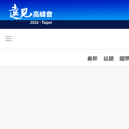
文
最新
最新
話題
國
雜誌目錄
活動
話題
AI
學堂
專題報導
科技
教育
遠見ON AIR
影音
合作