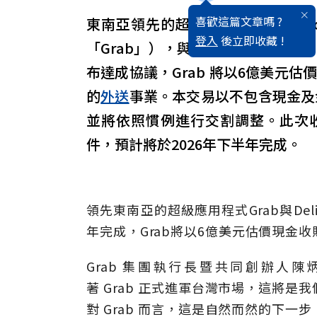
喜歡這篇文章嗎 ?
東南亞領先的超級應用程式Grab Hold
登入
後立即收藏 !
「Grab」），與 Delivery Hero 
布達成協議，Grab 將以6億美元估價現金
的
外送
事業。本交易以不包含現金及金融負債
並將依照慣例進行交割調整。此次
件，預計將於2026年下半年完成。
領先東南亞的超級應用程式Grab與Deli
年完成，Grab將以6億美元估價現金收購
Grab
集團執行長暨共同創辦人陳
著
Grab
正式進軍台灣市場，這將是我
對
Grab
而言，這是自然而然的下一步