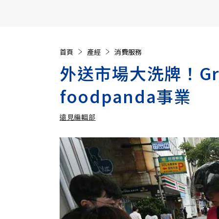
【遠見40週年慶】訂《遠見》贈實用家電3選1+暢銷好
首頁
產經
消費服務
外送市場大洗牌！Gr
foodpanda事業
遠見編輯部
加入追蹤
遠見編輯部