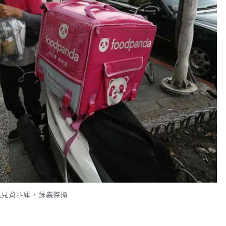
業。遠見資料庫，蘇義傑攝