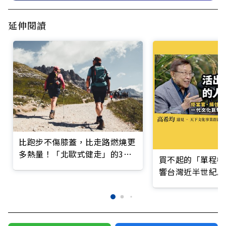
延伸閱讀
比跑步不傷膝蓋，比走路燃燒更
多熱量！「北歐式健走」的3個
買不起的「單程機
特點
響台灣近半世紀思