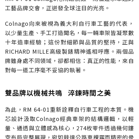
工藝品牌交會，正迸發全球注目的光亮。
Colnago向來被視為義大利自行車工藝的代表，
以少量生產、手工打造聞名，每一輛車架皆凝聚數
十年造車經驗；這份對細節與品質的堅持，正與
RICHARD MILLE高級製錶精神遙相呼應。兩個品
牌雖身處不同領域，卻都相信：真正的性能，來自
對每一道工序毫不妥協的執著。
雙品牌以機械共鳴 淬鍊時間之美
為此，RM 64-01重新詮釋自行車工程的本質。機
芯設計汲取Colnago經典車架的結構邏輯，以輕
量、通透與立體感為核心，274枚零件透過幾何鏤
空布局完整展現，宛如競速公路車裸露而精密的骨