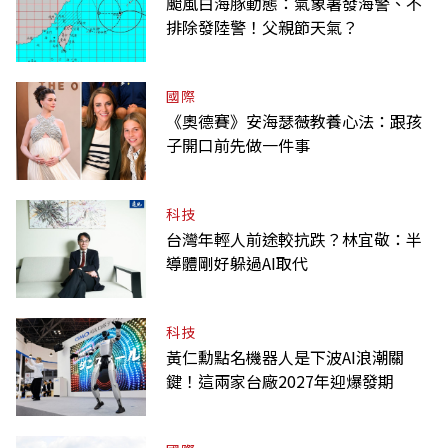
颱風白海豚動態：氣象署發海警、不
排除發陸警！父親節天氣？
國際
《奧德賽》安海瑟薇教養心法：跟孩
子開口前先做一件事
科技
台灣年輕人前途較抗跌？林宜敬：半
導體剛好躲過AI取代
科技
黃仁勳點名機器人是下波AI浪潮關
鍵！這兩家台廠2027年迎爆發期