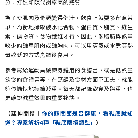
分，打造新陳代謝率高的體質。
為了使肌肉及骨頭變得健壯，飲食上就要多留意菜
單，均衡地攝取碳水化合物、蛋白質、脂質、維生
素、礦物質、食物纖維才行。因此，像脂肪與熱量
較少的雞里肌肉或雞胸肉，可以用清蒸或水煮等熱
量較低的方式烹調後食用。
參考寫給運動員鍛鍊身體用的食譜書，或是低熱量
飲食的食譜書等，在烹調及食材方面下工夫，就能
夠很愉快地持續減重。每天都記錄飲食及體重，也
是確認減重效果的重要祕訣。
（延伸閱讀│
你的髖關節是否健康，看鞋底就知
道？專家解析4種「鞋底磨損類型」
）