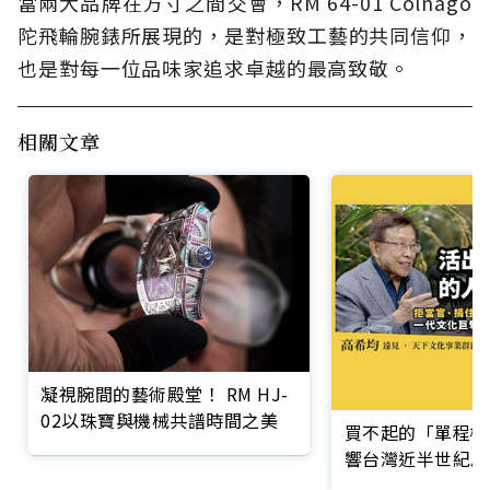
當兩大品牌在方寸之間交會，RM 64-01 Colnago
陀飛輪腕錶所展現的，是對極致工藝的共同信仰，
也是對每一位品味家追求卓越的最高致敬。
相關文章
凝視腕間的藝術殿堂！ RM HJ-
02以珠寶與機械共譜時間之美
買不起的「單程機
響台灣近半世紀思