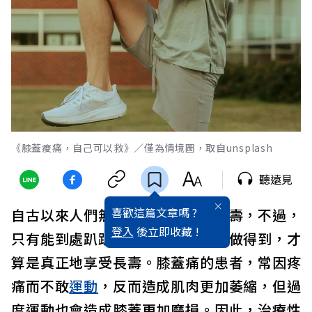
《膝蓋痠痛，自己可以救》／僅為情境圖，取自unsplash
聽遠見
喜歡這篇文章嗎 ?
自古以來人們無不希望自己能夠長壽，不過，
登入
後立即收藏 !
只有能到處趴趴走、凡事都能自己做得到，才
算是真正地享受長壽。膝蓋痛的患者，常因疼
痛而不敢
運動
，反而造成肌肉更加萎縮，但過
度運動也會造成膝蓋更加磨損。因此，治療性