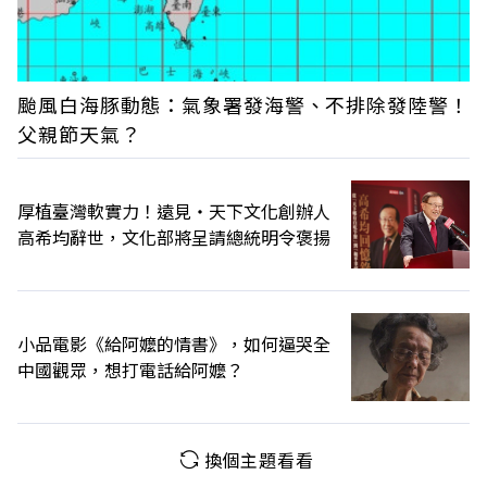
颱風白海豚動態：氣象署發海警、不排除發陸警！
父親節天氣？
厚植臺灣軟實力！遠見‧天下文化創辦人
高希均辭世，文化部將呈請總統明令褒揚
小品電影《給阿嬤的情書》，如何逼哭全
中國觀眾，想打電話給阿嬤？
換個主題看看