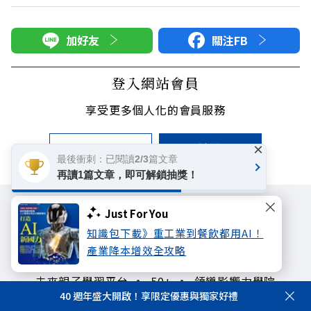
加好友
關注FB
登入網站會員
享受更多個人化的會員服務
快速註冊
會員登入
×
最後衝刺：已閱讀2/3篇文章
再讀1篇文章，即可解鎖抽獎！
Just For You
知識包下載》重工業到餐飲都用AI！
產業降本增效全攻略
遠見雜誌
哈佛商業評論
天下文化
未來親子學習平台
50+
領導影響力學院
40 週年盛大開啟！享限定優惠與獨家好禮