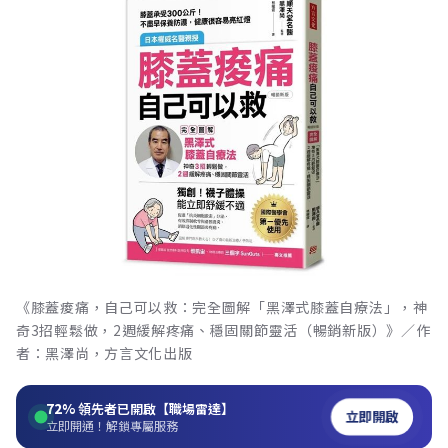
《膝蓋痠痛，自己可以救：完全圖解「黑澤式膝蓋自療法」，神
奇3招輕鬆做，2週緩解疼痛、穩固關節靈活（暢銷新版）》／作
者：黑澤尚，方言文化出版
72%
領先者已開啟【職場雷達】
立即開啟
立即開通！解鎖專屬服務