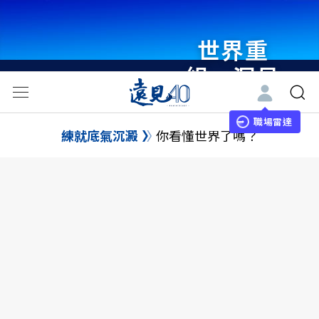
世界重
組・洞見
未來 與
世界領袖
職場雷達
練就底氣沉澱
你看懂世界了嗎？
同行