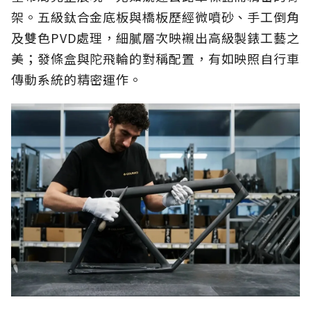
架。五級鈦合金底板與橋板歷經微噴砂、手工倒角
及雙色PVD處理，細膩層次映襯出高級製錶工藝之
美；發條盒與陀飛輪的對稱配置，有如映照自行車
傳動系統的精密運作。