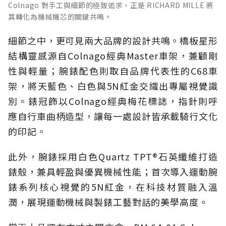
Colnago 對手工與細節的極致追求，正是 RICHARD MILLE 將
其轉化為機械機芯的關鍵共鳴。
細節之中，更可見兩大品牌的設計共鳴。橋板星形
結構靈感源自Colnago經典Master車架，兼顧剛
性與輕量；腕錶配色則取自品牌代表性的C68車
架，將天藍色、白色與5N紅金交織出專屬視覺識
別。錶冠飾以Colnago經典梅花標誌，指針則呼
應自行車曲柄造型，讓每一處設計皆承載騎行文化
的印記。
此外，腕錶採用白色Quartz TPT®石英纖維打造
錶殼，兼具輕盈與優異機械性能；首次導入運動腕
錶系列核心視覺的5N紅金，在科技材質融入溫
潤，展現運動機械與製錶工藝對話的美學高度。