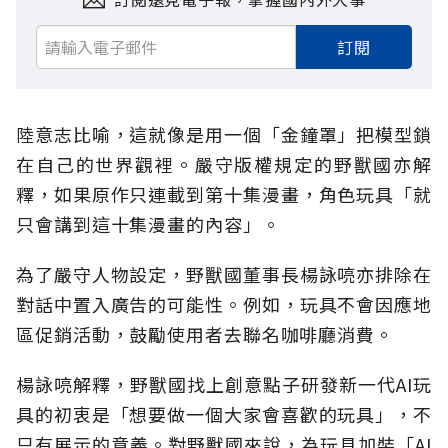
訂閱
陸意志比喻，這就像是用一個「金鐘罩」把模型鎖
在自己的世界觀裡。嚴守版權規定的野獸國亦解
釋，如果原作只連載到第十集漫畫，角色玩具「就
只會講到這十集漫畫的內容」。
為了嚴守人物設定，野獸國董事長楊詠喨亦排除在
對話中置入廣告的可能性。例如，玩具不會因應地
區促銷活動，鼓勵使用者去聯名咖啡廳消費。
楊詠喨解釋，野獸國找上創意點子研發新一代AI玩
具的初衷是「想要做一個大家會喜歡的玩具」，不
只有展示的意義。對野獸國來說，為玩具加裝「AI