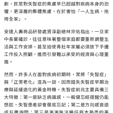
劇，民眾對失智症的焦慮早已超越對疾病本身的恐
懼，更深層的集體焦慮，在於害怕「一人生病，拖
垮全家」。
安達人壽商品研發處資深副總林宗佑指出，一旦家
中長輩確診，往往意味著整個家庭都要重新調整生
活與工作安排，甚至迫使青壯年家屬必須放下手邊
工作投入照顧，進而引發難以承受的經濟與心理重
擔。
然而，許多人在面對疾病初期時，常將「失智症」
與「正常老化」混為一談，因而錯失失智症早期治
療與延緩退化的黃金時機。失智症前兆主要具備三
大特徵：第一是缺乏病識感，一般健忘經提醒仍能
想起，失智患者卻會徹底忘記；第二是方向感衰退
或反覆詢問；第三是漸漸無法勝任原本熟悉的事