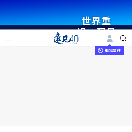
世界重
組・洞見
未來 與
世界領袖
職場雷達
同行