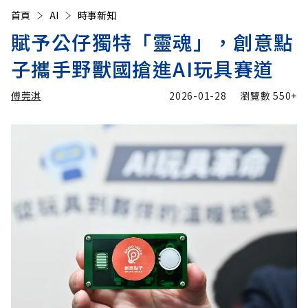
首頁
AI
時事新知
賦予公仔獨特「靈魂」，創意點
子攜手野獸國搶進AI玩具賽道
傅莞淇
2026-01-28
瀏覽數
550+