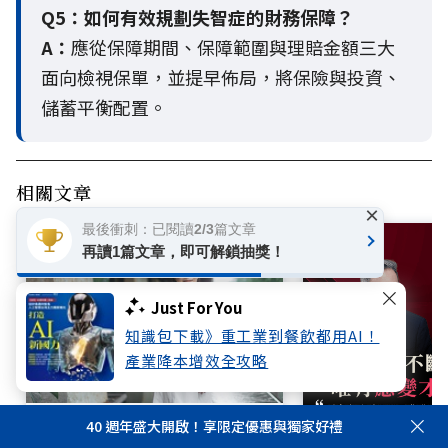
Q5：
如何有效規劃失智症的財務保障？
A：
應從保障期間、保障範圍與理賠金額三大
面向檢視保單，並提早佈局，將保險與投資、
儲蓄平衡配置。
相關文章
×
最後衝刺：已閱讀2/3篇文章
再讀1篇文章，即可解鎖抽獎！
Just For You
知識包下載》重工業到餐飲都用AI！
產業降本增效全攻略
爸媽老了還是病了？失智症前兆
40 週年盛大開啟！享限定優惠與獨家好禮
別輕忽！神內專科醫師王培寧呼