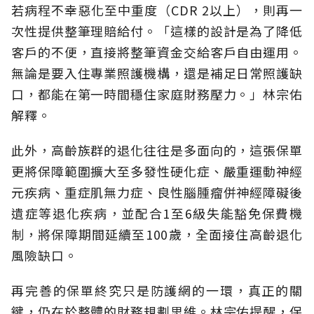
若病程不幸惡化至中重度（CDR 2以上），則再一
次性提供整筆理賠給付。「這樣的設計是為了降低
客戶的不便，直接將整筆資金交給客戶自由運用。
無論是要入住專業照護機構，還是補足日常照護缺
口，都能在第一時間穩住家庭財務壓力。」林宗佑
解釋。
此外，高齡族群的退化往往是多面向的，這張保單
更將保障範圍擴大至多發性硬化症、嚴重運動神經
元疾病、重症肌無力症、良性腦腫瘤併神經障礙後
遺症等退化疾病，並配合1至6級失能豁免保費機
制，將保障期間延續至100歲，全面接住高齡退化
風險缺口。
再完善的保單終究只是防護網的一環，真正的關
鍵，仍在於整體的財務規劃思維。
林宗佑提醒，保