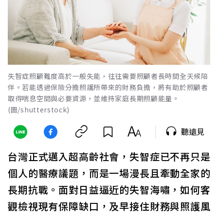
失智症照顧難度高於一般失能，往往需要照顧者長時間全天候陪
伴。若能透過保險分擔照護所帶來的財務負擔，將有助於照顧者
取得喘息空間與必要資源，並維持家庭長期照顧能量。
(圖/shutterstock)
聽遠見
台灣正式邁入超高齡社會，失智症已不再只是
個人的醫療議題，而是一場漫長且牽動全家的
長期抗戰。面對日益逼近的失智海嘯，如何客
觀檢視現有保障缺口，及早接住財務與照護風