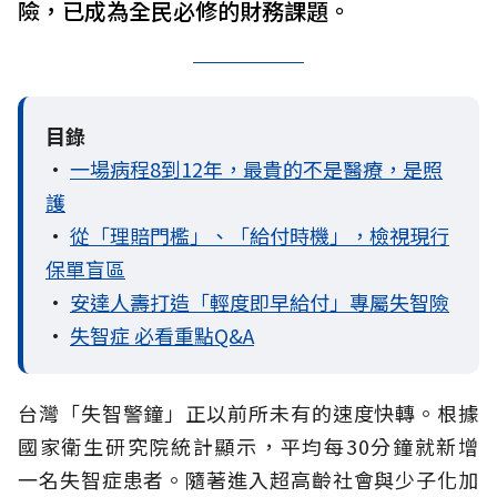
險，已成為全民必修的財務課題。
目錄
•
一場病程8到12年，最貴的不是醫療，是照
護
•
從「理賠門檻」、「給付時機」，檢視現行
保單盲區
•
安達人壽打造「輕度即早給付」專屬失智險
•
失智症 必看重點Q&A
台灣「失智警鐘」正以前所未有的速度快轉。根據
國家衛生研究院統計顯示，平均每30分鐘就新增
一名失智症患者。隨著進入超高齡社會與少子化加