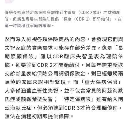
傳統長照與特定傷病險多需達到中重度（CDR 2或3）才啟動理
賠，但新型專屬失智險則提倡「輕度（CDR 1）即早給付」，在
第一時間穩住家庭防護網。
然而深入檢視各類保險商品的內容，會發現它們與
失智家庭的實際需求可能存在部分差異。像是「長
期照顧保險」雖以CDR臨床失智量表為理賠依
據，卻要等到CDR 2才開始給付，且每年需重新送
交診斷量表給保險公司請領保險金，對已經蠟燭兩
頭燒的家屬來說相對繁瑣。
而「重大傷病保險」
大多僅涵蓋血管性失智，並不包含常見的阿茲海默
氏症或額顳葉型失智；「特定傷病險」雖有納入阿
茲海默氏症，但必須達到CDR 3才符合理賠條件，
無法在病程初期即提供保障。