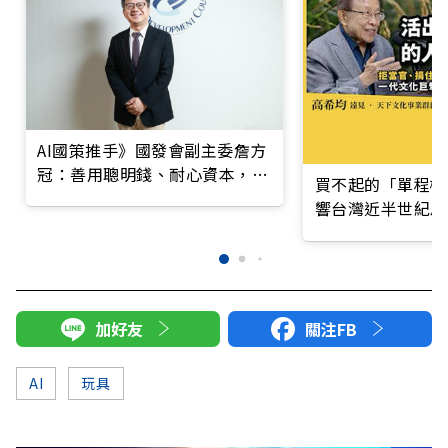
AI國策推手》國發會副主委詹方
冠：善用聰明錢、耐心資本，公
買不起的「單程機
私協力拚AI
響台灣近半世紀思
加好友
關注FB
AI
玩具