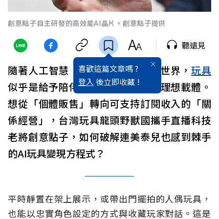
創意點子自主研發的高效能AI晶片。創意點子提供
聽遠見
喜歡這篇文章嗎 ?
隨著人工智慧（
AI
）加速融入實體世界，
玩具
登入
後立即收藏 !
似乎是給予陪伴功能、情緒價值的理想載體。
想從「個體販售」轉向可支持訂閱收入的「關
係經營」，台灣玩具龍頭野獸國攜手直播科技
老將創意點子，如何破解連美泰兒也感到棘手
的AI玩具變現方程式？
平時靜置在架上展示，或帶出門擺拍的人偶玩具，
也能以忠實角色設定的方式與收藏玩家對話。這是