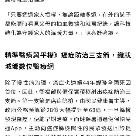
「只要透過家人授權，無論距離多遠，在外的遊子
都能隨時看見父母的抽血數據和就醫紀錄，讓科技
轉化為守護家人的溫暖力量，」陳亮妤強調。
精準醫療與平權》癌症防治三支箭，織就
城鄉數位醫療網
除了慢性病治理，癌症也連續44年蟬聯全國死因
首位，因此，衛福部與健保署積極射出癌症防治三
支箭。第一支箭是癌症篩檢，由國民健康署主導，
政府公務預算從28億大幅提升至68億，一旦篩檢
發現罹癌，便能早期治療。而健保署透過健保快易
通App，主動向癌症篩檢陽性的民眾發送回診提