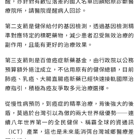
醒，亦針對有數位落差的國人名單回饋給原診斷醫
療院所，請醫院提醒病人回診。
第二支箭是健保給付的基因檢測，透過基因檢測精
準對應特定的標靶藥物，減少患者忍受無效治療的
副作用，且能有更好的治療效果。
第三支箭則是百億癌症新藥基金，由行政院以公務
預算額外挹注成立，不佔用原有的健保總額，目前
肺癌、乳癌、大腸直腸癌新藥已經快速接軌國際治
療指引，積極為癌友爭取多元治療選擇。
從慢性病預防，到癌症的精準治療，背後強大的後
盾，莫過於台灣引以為傲的兩大世界級優勢——連
續八年世界第一的全民健保、稱霸全球的資通訊
（ICT）產業，這也是未來能消弭台灣城鄉醫療差