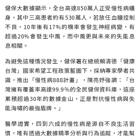
健保大數據顯示，全台高達850萬人正受慢性病纏
身，其中三高患者約有530萬人，若放任血糖控制
不良，10年後有17%的機率會發生神經病變，有
超過20%會發生中風，而中風更與未來的失能息
息相關。
為避免這種情況發生，健保署在總統賴清德「健康
台灣」國家希望工程政策藍圖下，採納專家學者共
識，推出「慢性病888計畫」，陳亮妤強調：「台
灣擁有覆蓋率高達99.9％的全民健保資料庫，這座
累積超過30年的數據金山，正是對抗慢性病與失
能海嘯的最強盾牌。」
醫學證實，四到六成的慢性病是源自不良生活習
慣，唯有透過大數據精準分析與行為追蹤，才能幫