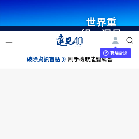
世界重
組・洞見
未來 與
世界領袖
職場雷達
破除資訊盲點
刷手機就能變厲害
同行