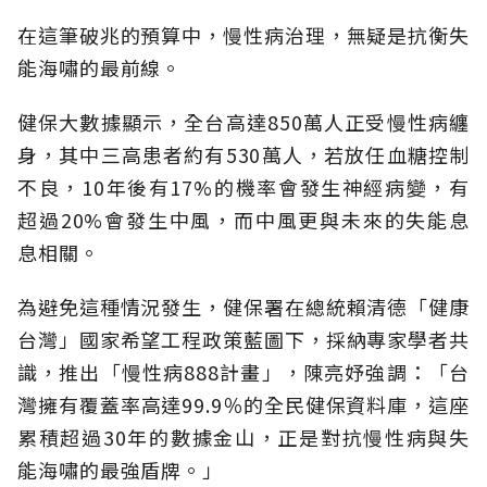
在這筆破兆的預算中，慢性病治理，無疑是抗衡失
能海嘯的最前線。
健保大數據顯示，全台高達850萬人正受慢性病纏
身，其中三高患者約有530萬人，若放任血糖控制
不良，10年後有17%的機率會發生神經病變，有
超過20%會發生中風，而中風更與未來的失能息
息相關。
為避免這種情況發生，健保署在總統賴清德「健康
台灣」國家希望工程政策藍圖下，採納專家學者共
識，推出「慢性病888計畫」，陳亮妤強調：「台
灣擁有覆蓋率高達99.9％的全民健保資料庫，這座
累積超過30年的數據金山，正是對抗慢性病與失
能海嘯的最強盾牌。」