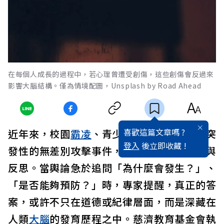
在每個人成長的過程中，若心理曾遭受創傷，這些創傷會反過來
影響大腦結構。僅為情境配圖，Unsplash by Road Ahead
喜歡這篇文章嗎 ?
近年來，校園
霸凌
、青少年暴力行為，以及突
登入
後立即收藏 !
發性的無差別攻擊事件，不斷引發社會震盪與
反思。當輿論急於追問「為什麼會發生？」、
「是否能夠預防？」時，專家提醒，真正的答
案，或許不只在道德或紀律層面，而是深藏在
人類
大腦
的發育歷程之中。慈濟教育基金會執