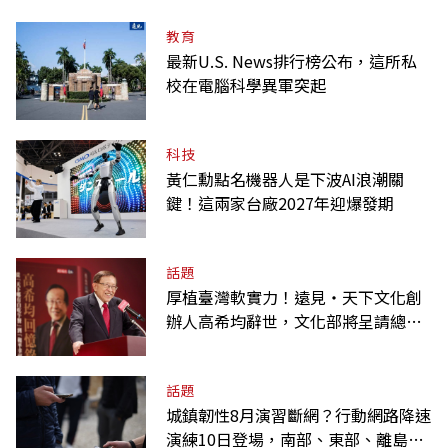
教育
最新U.S. News排行榜公布，這所私
校在電腦科學異軍突起
科技
黃仁勳點名機器人是下波AI浪潮關
鍵！這兩家台廠2027年迎爆發期
話題
厚植臺灣軟實力！遠見‧天下文化創
辦人高希均辭世，文化部將呈請總統
明令褒揚
話題
城鎮韌性8月演習斷網？行動網路降速
演練10日登場，南部、東部、離島為