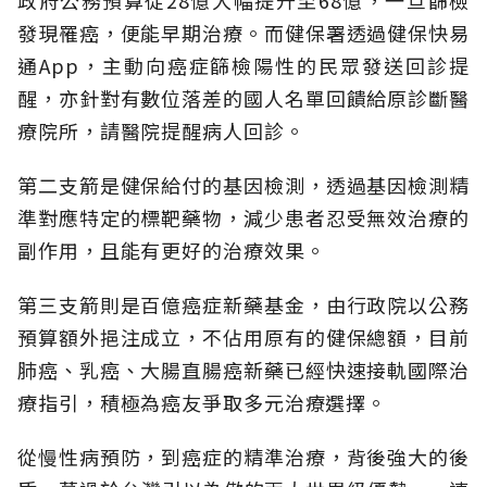
政府公務預算從28億大幅提升至68億，一旦篩檢
發現罹癌，便能早期治療。而健保署透過健保快易
通App，主動向癌症篩檢陽性的民眾發送回診提
醒，亦針對有數位落差的國人名單回饋給原診斷醫
療院所，請醫院提醒病人回診。
第二支箭是健保給付的基因檢測，透過基因檢測精
準對應特定的標靶藥物，減少患者忍受無效治療的
副作用，且能有更好的治療效果。
第三支箭則是百億癌症新藥基金，由行政院以公務
預算額外挹注成立，不佔用原有的健保總額，目前
肺癌、乳癌、大腸直腸癌新藥已經快速接軌國際治
療指引，積極為癌友爭取多元治療選擇。
從慢性病預防，到癌症的精準治療，背後強大的後