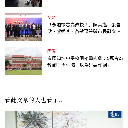
何不用？
話題
「永遠懷念高教授！」陳其邁、張善
政、盧秀燕、黃敏惠等縣市長發文弔
唁高希均
國際
泰國知名中學校園槍擊悲劇：5死皆為
教師！學生憶「以為是惡作劇」
看此文章的人也看了..