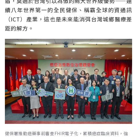
盾，莫過於台灣引以為傲的兩大世界級優勢——連
續八年世界第一的全民健保、稱霸全球的資通訊
（ICT）產業，這也是未來能消弭台灣城鄉醫療差
距的解方。
健保署推動癌藥事前審查FHIR電子化，累積癌症臨床資料，強