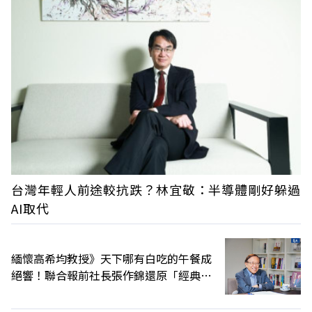
台灣年輕人前途較抗跌？林宜敬：半導體剛好躲過
AI取代
緬懷高希均教授》天下哪有白吃的午餐成
絕響！聯合報前社長張作錦還原「經典名
言」由來