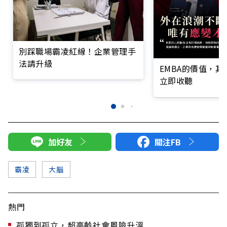
別踩職場霸凌紅線！企業管理手
法請升級
EMBA的價值，
立即收聽
加好友
關注FB
霸凌
大腦
熱門
孤獨到孤立，超高齡社會風險升溫