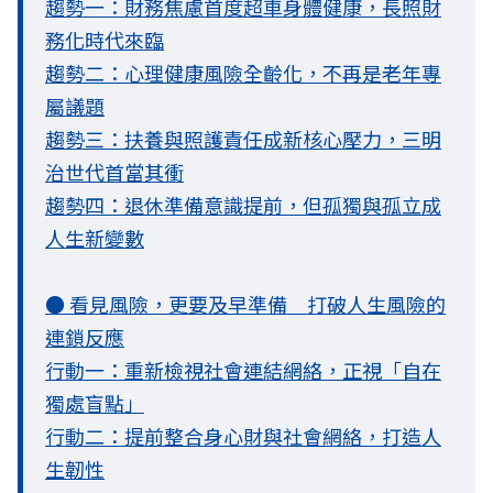
趨勢一：財務焦慮首度超車身體健康，長照財
務化時代來臨
趨勢二：心理健康風險全齡化，不再是老年專
屬議題
趨勢三：扶養與照護責任成新核心壓力，三明
治世代首當其衝
趨勢四：退休準備意識提前，但孤獨與孤立成
人生新變數
● 看見風險，更要及早準備 打破人生風險的
連鎖反應
行動一：重新檢視社會連結網絡，正視「自在
獨處盲點」
行動二：提前整合身心財與社會網絡，打造人
生韌性