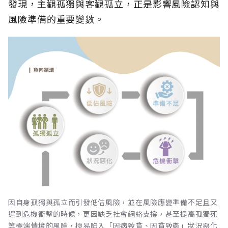
發現，主觀孤獨與客觀孤立，正是影響風險認知與
風險準備的重要變數。
因自身孤獨與孤立而引發低估風險，並在風險應變準備不足且又
遇到危機衝擊的時候，更因缺乏社會網絡支撐，甚至提高孤獨死
等極端情境的風險，極易陷入「因病致貧、因貧致鬱」狀況惡化