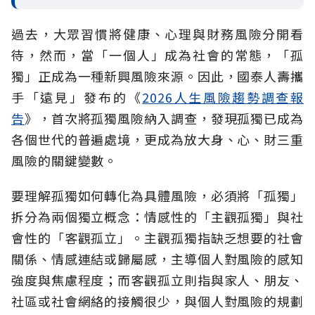
過去，大眾習慣將健康、心理與財務風險分開看
待，然而，當「一個人」成為社會的常態，「孤
獨」正成為一種新興風險來源。因此，國泰人壽攜
手「遠見」發布的《
2026人生風險趨勢調查報
告
》，首次將孤獨風險納入調查，發現孤獨已成為
各個世代的普遍處境，更成為放大身、心、財三重
風險的關鍵變數。
要理解孤獨如何轉化為具體風險，必須將「孤獨」
拆分為兩個獨立概念：情感性的「主觀孤獨」與社
會性的「客觀孤立」。主觀孤獨指缺乏想要的社會
關係、情感連結或歸屬感，主導個人對風險的感知
強度與焦慮程度；而客觀孤立則指與家人、朋友、
社區或社會網絡的接觸很少，與個人對風險的規劃