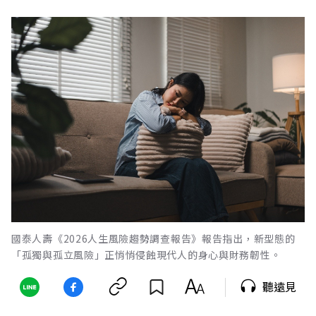
國泰人壽《2026人生風險趨勢調查報告》報告指出，新型態的
「孤獨與孤立風險」正悄悄侵蝕現代人的身心與財務韌性。
聽遠見