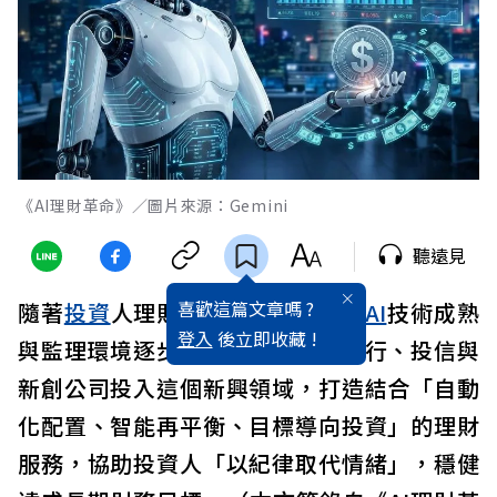
《AI理財革命》／圖片來源：Gemini
聽遠見
喜歡這篇文章嗎 ?
隨著
投資
人理財習慣轉向數位化、
AI
技術成熟
登入
後立即收藏 !
與監理環境逐步鬆綁，愈來愈多銀行、投信與
新創公司投入這個新興領域，打造結合「自動
化配置、智能再平衡、目標導向投資」的理財
服務，協助投資人「以紀律取代情緒」，穩健