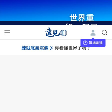
世界重
組・洞見
未來 與
世界領袖
職場雷達
練就底氣沉澱
你看懂世界了嗎？
同行