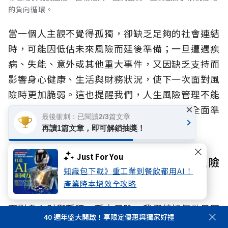
的負向循環。
當一個人主觀不覺得孤獨，卻缺乏足夠的社會連結
時，可能因低估未來風險而延後準備；一旦遭遇疾
病、失能、意外或其他重大事件，又因缺乏支持而
影響身心健康、生活與財務狀況，使下一次面對風
險時更加脆弱。這也提醒我們，人生風險管理不能
只著重單一面向，而應及早辨識風險、建立全面準
×
最後衝刺：已閱讀2/3篇文章
備。
再讀1篇文章，即可解鎖抽獎！
Just For You
看見風險，更要及早準備 打破人生風險
知識包下載》重工業到餐飲都用AI！
的連鎖反應
產業降本增效全攻略
面對身心財與孤獨、孤立風險，我們該如何做足因
40 週年盛大開啟！享限定優惠與獨家好禮
應？國泰人壽提出了兩大具體行動：