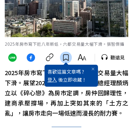
2025年房市寫下近八年新低，六都交易量大幅下滑。張智傑攝
聽遠見
喜歡這篇文章嗎 ?
2025年房市寫下近八年新低，六都交易量大幅
登入
後立即收藏 !
下滑。展望2026年，戴德梁行董事總經理顏炳
立以《碎心戀》為房市定調，房仲回歸理性，
建商承壓撐場，再加上突如其來的「土方之
亂」，讓房市走向一場低速而漫長的耐力賽。