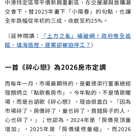
中港特定區等平價新興重劃區，在交屋潮與首購潮
交會下，替2025年畫下「小陽春」的句點，也讓
全年跌幅從年初的三成，收斂至約25%。
（延伸閱讀：
「土方之亂」補破網！政府推全追
蹤、填海造陸，建案卻被迫停工？
）
一首《碎心戀》為2026房市定調
而每年一月，市場最期待的，是戴德梁行董事總經
理顏炳立「點歌看房市」。今年點的，不是情歌暖
場，而是台語歌《碎心戀》，理由很直白，「因為
市場碎了，房價碎了，量也碎了，買錯房子的人，
心也碎了。」；他認為，2024年是「房價見頂量
增加」，2025年是「房價緩修量縮」，而2026