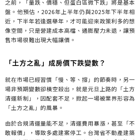
之前，「量跌、價穩、但蛋白區微下跌」將是基本
盤。他預估，2026年上半年仍與2025年下半年相
近，下半年若逢選舉年，才可能迎來政策利多的想
像空間，只是營建成本高檔、通膨壓力未退，讓預
售市場很難出現大幅讓價。
「土方之亂」成房價下跌變數？
就在市場已經習慣「慢、等、撐」的節奏時，另一
場非預期變數卻橫空殺出，就是元旦上路的「土方
清運新制」，因配套不足，掀起一場被業界形容為
「土方之亂」的風暴。
由於合規清運量能不足，清運費用暴漲，甚至「不
敢報價」，導致多處建案停工。台灣省不動產建築