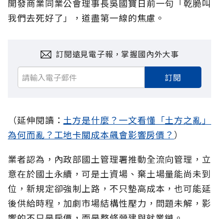
開發商業同業公會理事長吳國寶日前一句「乾脆叫
我們去死好了」，道盡第一線的焦慮。
訂閱遠見電子報，掌握國內外大事
訂閱
（延伸閱讀：
土方是什麼？一文看懂「土方之亂」
為何而亂？工地卡關成本飆會影響房價？
）
業者認為，內政部國土管理署推動全流向管理，立
意在於國土永續，可是土資場、棄土場量能尚未到
位，新規定卻強制上路，不只墊高成本，也可能延
後供給時程，加劇市場結構性壓力，問題未解，影
響的不只是房價，而是整條營建與就業鏈。