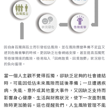
因自身孤獨與孤立而引發低估風險，並在風險應變準備不足且又
遇到危機衝擊的時候，更因缺乏社會網絡支撐，甚至提高孤獨死
等極端情境的風險，極易陷入「因病致貧、因貧致鬱」狀況惡化
的負向循環。
當一個人主觀不覺得孤獨，卻缺乏足夠的社會連結
時，可能因低估未來風險而延後準備；一旦遭遇疾
病、失能、意外或其他重大事件，又因缺乏支持而
影響身心健康、生活與財務狀況，使下一次面對風
險時更加脆弱。這也提醒我們，人生風險管理不能