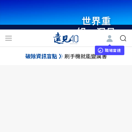
世界重
組・洞見
未來 與
世界領袖
職場雷達
破除資訊盲點
刷手機就能變厲害
同行