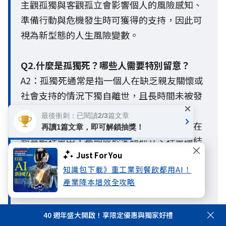
主觀孤獨與客觀孤立會影響個人的風險感知、
準備行動與危機發生時可獲得的支持，因此可
視為新型態的人生風險變數。
Q2.什麼是孤獨死？哪些人需要特別留意？
A2：孤獨死通常是指一個人在缺乏親友關懷或
社會支持的情況下獨自離世，且長時間未被發
×
現的情形。一般人常以為只有高齡者才有風
最後衝刺：已閱讀2/3篇文章
險，但隨著少子化、單身與獨居人口增加，在
再讀1篇文章，即可解鎖抽獎！
超高齡社會中，長期處於客觀孤立、社會連結
薄弱或缺乏支持網絡的人，都面臨較高風險。
Just For You
知識包下載》重工業到餐飲都用AI！
這也警示現代人，老後生活防護網的建構必須
產業降本增效全攻略
提早啟動。
40 週年盛大開啟！享限定優惠與獨家好禮
Q3. 孤獨與孤立有什麼不同？