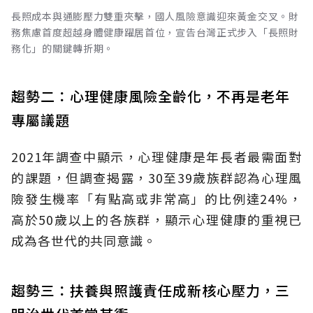
長照成本與通膨壓力雙重夾擊，國人風險意識迎來黃金交叉。財
務焦慮首度超越身體健康躍居首位，宣告台灣正式步入「長照財
務化」的關鍵轉折期。
趨勢二：心理健康風險全齡化，不再是老年
專屬議題
2021年調查中顯示，心理健康是年長者最需面對
的課題，但調查揭露，30至39歲族群認為心理風
險發生機率「有點高或非常高」的比例達24%，
高於50歲以上的各族群，顯示心理健康的重視已
成為各世代的共同意識。
趨勢三：扶養與照護責任成新核心壓力，三