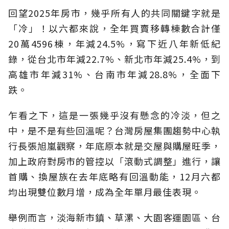
回望2025年房市，幾乎所有人的共同關鍵字就是
「冷」！以六都來說，全年買賣移轉棟數合計僅
20萬4596棟，年減24.5%，寫下近八年新低紀
錄，從台北市年減22.7%、新北市年減25.4%，到
高雄市年減31%、台南市年減28.8%，全面下
跌。
乍看之下，這是一張幾乎沒有懸念的冷淡，但之
中，是不是有些回溫呢？台灣房屋集團趨勢中心執
行長張旭嵐觀察，年底原本就是交屋與購屋旺季，
加上政府對房市的管控以「滾動式調整」進行，讓
首購、換屋族在去年底略有回溫動能，12月六都
均出現雙位數月增，成為全年單月最佳表現。
舉例而言，淡海新市鎮、草漯、大園客運園區、台