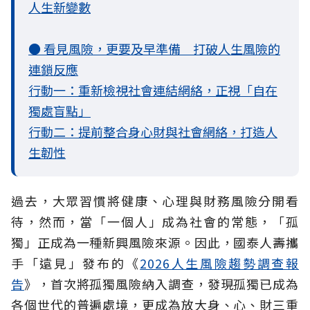
人生新變數
● 看見風險，更要及早準備 打破人生風險的
連鎖反應
行動一：重新檢視社會連結網絡，正視「自在
獨處盲點」
行動二：提前整合身心財與社會網絡，打造人
生韌性
過去，大眾習慣將健康、心理與財務風險分開看
待，然而，當「一個人」成為社會的常態，「孤
獨」正成為一種新興風險來源。因此，國泰人壽攜
手「遠見」發布的《
2026人生風險趨勢調查報
告
》，首次將孤獨風險納入調查，發現孤獨已成為
各個世代的普遍處境，更成為放大身、心、財三重