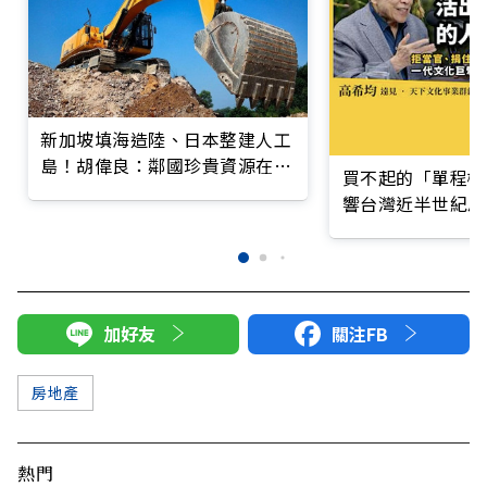
新加坡填海造陸、日本整建人工
島！胡偉良：鄰國珍貴資源在台
買不起的「單程機
灣成「土方之亂」
響台灣近半世紀思
加好友
關注FB
房地產
熱門