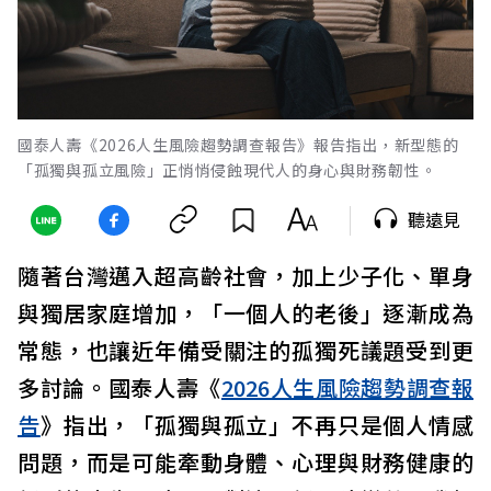
國泰人壽《2026人生風險趨勢調查報告》報告指出，新型態的
「孤獨與孤立風險」正悄悄侵蝕現代人的身心與財務韌性。
聽遠見
隨著台灣邁入超高齡社會，加上少子化、單身
與獨居家庭增加，「一個人的老後」逐漸成為
常態，也讓近年備受關注的孤獨死議題受到更
多討論。國泰人壽《
2026人生風險趨勢調查報
告
》指出，「孤獨與孤立」不再只是個人情感
問題，而是可能牽動身體、心理與財務健康的