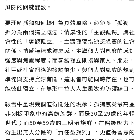
風險的關鍵變數。
要理解孤獨如何轉化為具體風險，必須將「孤獨」
拆分為兩個獨立概念：情感性的「主觀孤獨」與社
會性的「客觀孤立」。主觀孤獨指缺乏想要的社會
關係、情感連結或歸屬感，主導個人對風險的感知
強度與焦慮程度；而客觀孤立則指與家人、朋友、
社區或社會網絡的接觸很少，與個人對風險的規劃
準備與支持資源有關，這兩者可能同時存在，也可
能彼此獨立，在無形中拉大人生風險的防護缺口。
報告中呈現幾個值得關注的現象：孤獨感受最高並
非刻板印象中的高齡族群，而是20至29歲的年輕
世代；而50至59歲的三明治族群，在照護壓力下
衍生出無人分擔的「責任型孤獨」。更值得留意的