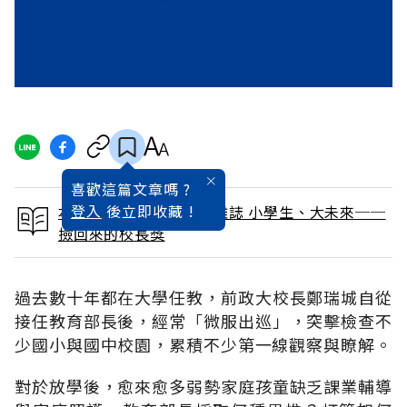
喜歡這篇文章嗎 ?
登入
後立即收藏 !
本文出自 2008 / 9月號雜誌 小學生、大未來──
撿回來的校長獎
過去數十年都在大學任教，前政大校長鄭瑞城自從
接任教育部長後，經常「微服出巡」，突擊檢查不
少國小與國中校園，累積不少第一線觀察與瞭解。
對於放學後，愈來愈多弱勢家庭孩童缺乏課業輔導