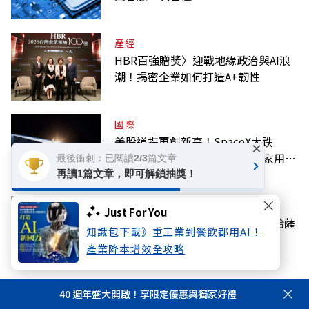
產經
HBR百強贈獎〉迎戰地緣政治與AI浪
潮！揭密企業如何打造A+韌性
國際
美股道指再創新高！SpaceX大跌
×
13.61%，無畏鉅額開支宣布獨家用輝
最後衝刺：已閱讀2/3篇文章
達
再讀1篇文章，即可解鎖抽獎！
科技
Just For You
害Google股價秒崩的人事地震！哈薩
知識包下載》重工業到餐飲都用AI！
比斯為何堅持實現AGI？
產業降本增效全攻略
40 週年盛大開啟！享限定優惠與獨家好禮