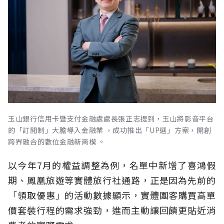
玉山銀行信用卡暨支付金融處處長張正志提到，玉山將影音平台
的「訂閱制」大膽導入金融業 ，成功推出「UP選」方案，開創
跨界融合的數位金融新商模 。
以今年7月的權益調整為例，名單中新增了喜鴻假
期、鳳凰旅遊等實體旅行社通路，正是因為先前的
「領取優惠」的活動數據顯示，實體團客購買高單
價套裝行程的需求強勁，進而主動讓回饋更貼近消