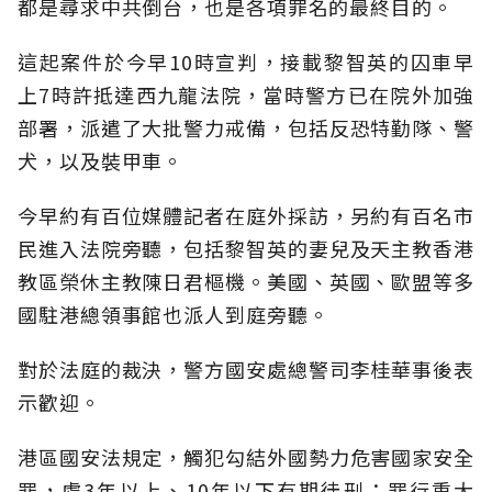
都是尋求中共倒台，也是各項罪名的最終目的。
這起案件於今早10時宣判，接載黎智英的囚車早
上7時許抵達西九龍法院，當時警方已在院外加強
部署，派遣了大批警力戒備，包括反恐特勤隊、警
犬，以及裝甲車。
今早約有百位媒體記者在庭外採訪，另約有百名市
民進入法院旁聽，包括黎智英的妻兒及天主教香港
教區榮休主教陳日君樞機。美國、英國、歐盟等多
國駐港總領事館也派人到庭旁聽。
對於法庭的裁決，警方國安處總警司李桂華事後表
示歡迎。
港區國安法規定，觸犯勾結外國勢力危害國家安全
罪，處3年以上、10年以下有期徒刑；罪行重大