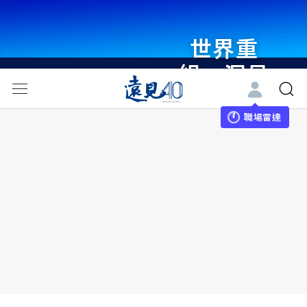
世界重
組・洞見
未來 與
世界領袖
職場雷達
同行