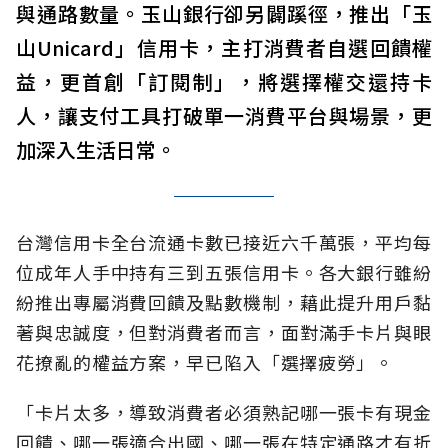
與通路數量。玉山銀行卻另闢蹊徑，推出「玉
山Unicard」信用卡，主打消費者自選回饋權
益，更首創「訂閱制」，將選擇權交還持卡
人，讓支付工具打破單一消費平台與場景，更
加深入生活日常。
台灣信用卡全台流通卡數已接近六千萬張，平均每
位成年人手中持有三到五張信用卡。各大銀行雖紛
紛推出專屬消費回饋及點數機制，藉此提升用戶黏
著與忠誠度，但對消費者而言，面對滿手卡片與眼
花撩亂的權益方案，早已陷入「選擇疲勞」。
「卡片太多，導致消費者必須熟記哪一張卡有現金
回饋、哪一張適合出國、哪一張在特定通路才有折