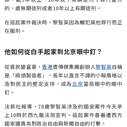
的，處無期徒刑或者10年以上有期徒刑。
在這起案件裁決時，黎智英因為觸犯其他罪行而正
在服刑。
他如何從白手起家到北京眼中釘？
從貧民變富豪，
香港
壹傳媒集團創辦人
黎智英
自稱
是「麻煩製造者」，長年以直言不諱的小報風格以
及對民主的堅定支持，成為
北京
當局眼中的眼中
釘。
法新社報導，78歲黎智英涉及的國安案件今天早
上10時於西九龍法院宣判。這起案件普遍遭西方
國家譴責為對政治自由與新聞自由的打擊。