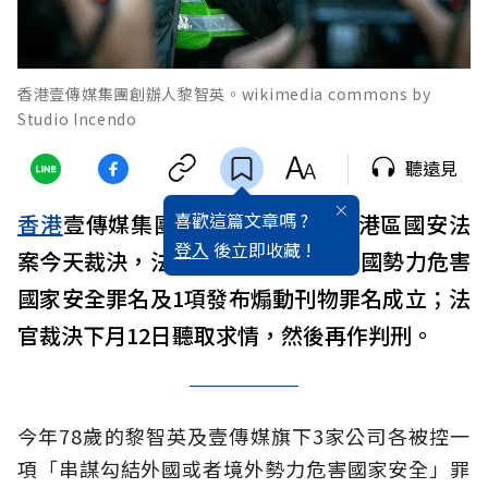
香港壹傳媒集團創辦人黎智英。wikimedia commons by
Studio Incendo
聽遠見
喜歡這篇文章嗎 ?
香港
壹傳媒集團創辦人
黎智英
觸犯港區國安法
登入
後立即收藏 !
案今天裁決，法官裁定他2項勾結外國勢力危害
國家安全罪名及1項發布煽動刊物罪名成立；法
官裁決下月12日聽取求情，然後再作判刑。
今年78歲的黎智英及壹傳媒旗下3家公司各被控一
項「串謀勾結外國或者境外勢力危害國家安全」罪