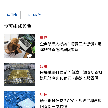
信用卡
玉山銀行
你可能感興趣
產經
企業領導人必讀！培養三大習慣，助
你辨識真危機與假警報
話題
假採購BNT疫苗詐慈濟！調查局查扣
嫌犯財產逾10億元，慈濟也發聲明
科技
磷化銦是什麼？CPO、矽光子概念股
回春漲一次看懂