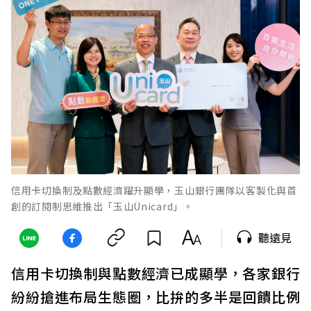
信用卡切換制及點數經濟躍升顯學，玉山銀行團隊以客製化與首
創的訂閱制思維推出「玉山Unicard」。
聽遠見
信用卡切換制與點數經濟已成顯學，各家銀行
紛紛搶進布局生態圈，比拚的多半是回饋比例