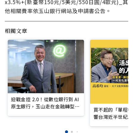
x3.5%+(新臺幣150元/5美元/550日圓/4歐元)_其
他相關費率依玉山銀行網站及申請書公告。
相關文章
迎戰金控 2.0！從數位銀行到 AI
原生銀行，玉山走在金融轉型最
買不起的「單程機
前線
響台灣近半世紀思