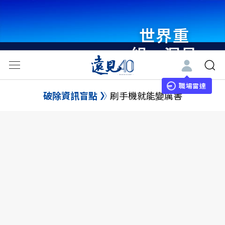
世界重
組・洞見
未來 與
世界領袖
職場雷達
破除資訊盲點
刷手機就能變厲害
同行