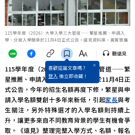
115學年度（2026）大學入學三大管道——繁星推薦、申請入
學、分發入學簡章於11月4日正式公告。遠見資料庫，黃菁慧攝
聽遠見
喜歡這篇文章嗎 ?
115學年度（2026）
大學
入學三大管道——繁
登入
後立即收藏 !
星推薦、申請入學、分發入學簡章於11月4日正
式公告，今年的招生名額再度下修，繁星與申
請入學名額雙創十多年來新低，引起
家長
與考
生關注，另外特殊選才的入學名額則持續上
升，讓更多來自不同教育背景的學生有機會爭
取。《遠見》整理完整入學方式、名額、報名