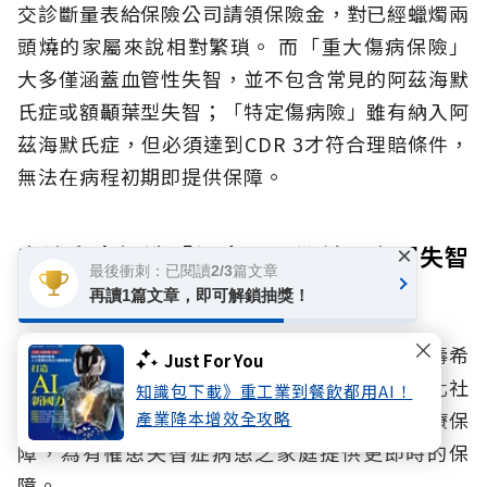
交診斷量表給保險公司請領保險金，對已經蠟燭兩
頭燒的家屬來說相對繁瑣。
而「重大傷病保險」
大多僅涵蓋血管性失智，並不包含常見的阿茲海默
氏症或額顳葉型失智；「特定傷病險」雖有納入阿
茲海默氏症，但必須達到CDR 3才符合理賠條件，
無法在病程初期即提供保障。
安達人壽打造「輕度即早給付」專屬失智
×
最後衝刺：已閱讀2/3篇文章
險
再讀1篇文章，即可解鎖抽獎！
正因傳統保障普遍集中在病程中後期，安達人壽希
Just For You
望將保障資源進一步往前延伸，真正解決高齡化社
知識包下載》重工業到餐飲都用AI！
會的照顧壓力，推出貼合失智症病程發展的醫療保
產業降本增效全攻略
障，為有罹患失智症病患之家庭提供更即時的保
障。