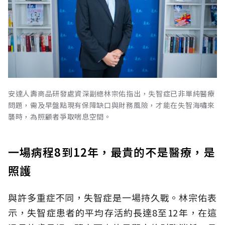
安達人壽商品研發處資深副總林宗佑指出，失智症已非單純醫療
問題，需及早盤點現有保障缺口與財務風險，才能在失智海嘯來
襲時，為照顧者爭取喘息空間。
一場病程8到12年，最貴的不是醫療，是
照護
與許多重症不同，失智症是一場持久戰。林宗佑表
示，失智症患者的平均存活約長達8至12年，在這