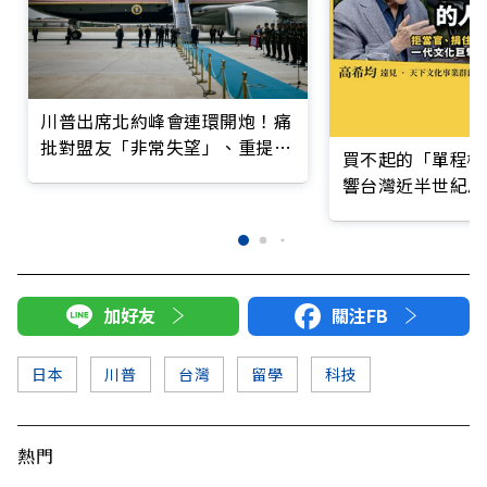
川普出席北約峰會連環開炮！痛
批對盟友「非常失望」、重提收
買不起的「單程機
購格陵蘭
響台灣近半世紀思
加好友
關注FB
日本
川普
台灣
留學
科技
熱門