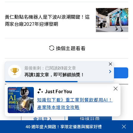
黃仁勳點名機器人是下波AI浪潮關鍵！這
兩家台廠2027年迎爆發期
換個主題看看
×
最後衝刺：已閱讀2/3篇文章
加好友
關注FB
再讀1篇文章，即可解鎖抽獎！
登入網站會員
Just For You
知識包下載》重工業到餐飲都用AI！
享受更多個人化的會員服務
產業降本增效全攻略
快速註冊
會員登入
40 週年盛大開啟！享限定優惠與獨家好禮