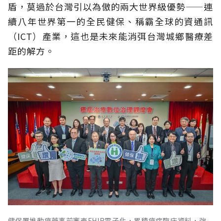
盾，莫過於台灣引以為傲的兩大世界級優勢——連
續八年世界第一的全民健保、稱霸全球的資通訊
（ICT）產業，這也是未來能消弭台灣城鄉醫療差
距的解方。
健保署推動癌藥事前審查FHIR電子化，累積癌症臨床資料，強