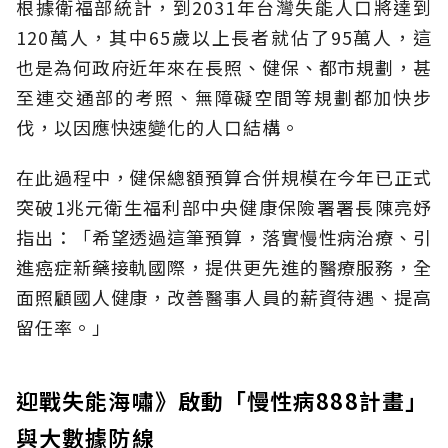
根據衛福部統計，到2031年台灣失能人口將達到
120萬人，其中65歲以上長者就佔了95萬人，這
也是為何政府近年來在長照、健保、都市規劃，甚
至連交通部的考照、無障礙空間等規劃都加快步
伐，以因應快速變化的人口結構。
在此過程中，健保總額預算合併規模在今年已正式
突破1兆元衛生福利部中央健康保險署署長陳亮妤
指出：「希望透過這筆預算，落實慢性病治療、引
進癌症新藥接軌國際，提供更先進的醫療服務，全
面照顧國人健康，改善醫事人員的薪資待遇、提高
留任率。」
迎戰失能海嘯》啟動「慢性病888計畫」
與大數據防線