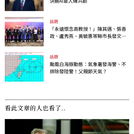
決勝AI靠人機共創
話題
「永遠懷念高教授！」陳其邁、張善
政、盧秀燕、黃敏惠等縣市長發文弔
唁高希均
話題
颱風白海豚動態：氣象署發海警、不
排除發陸警！父親節天氣？
看此文章的人也看了..