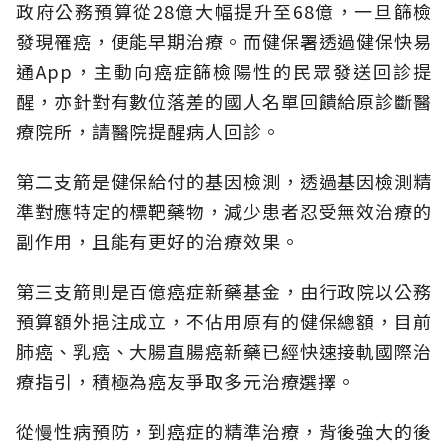
政府公務預算從28億大幅提升至68億，一旦篩檢
發現罹癌，便能早期治療。而健保署透過健保快易
通App，主動向癌症篩檢陽性的民眾發送回診提
醒，亦針對有數位落差的國人名單回饋給原診斷醫
療院所，請醫院提醒病人回診。
第二支箭是健保給付的基因檢測，透過基因檢測精
準對應特定的標靶藥物，減少患者忍受無效治療的
副作用，且能有更好的治療效果。
第三支箭則是百億癌症新藥基金，由行政院以公務
預算額外挹注成立，不佔用原有的健保總額，目前
肺癌、乳癌、大腸直腸癌新藥已經快速接軌國際治
療指引，積極為癌友爭取多元治療選擇。
從慢性病預防，到癌症的精準治療，背後強大的後