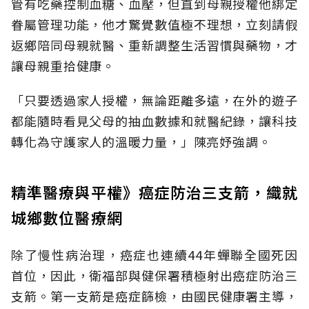
管有吃藥控制血糖、血壓，但直到母親授權他綁定
眷屬管理功能，他才驚覺數值極不理想，立刻請假
返鄉陪同母親就醫、重新調整生活習慣與藥物，才
讓母親重拾健康。
「只要透過家人授權，無論距離多遠，在外的遊子
都能隨時看見父母的抽血數據和就醫紀錄，讓科技
轉化為守護家人的溫暖力量，」陳亮妤強調。
精準醫療與平權》癌症防治三支箭，織就
城鄉數位醫療網
除了慢性病治理，癌症也連續44年蟬聯全國死因
首位，因此，衛福部與健保署積極射出癌症防治三
支箭。第一支箭是癌症篩檢，由國民健康署主導，