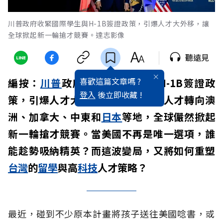
川普政府收緊國際學生與H-1B簽證政策，引爆人才大外移，讓
全球掀起新一輪搶才競賽。達志影像
聽遠見
喜歡這篇文章嗎 ?
編按：
川普
政府收緊國際學生與
H-1B
簽證政
登入
後立即收藏 !
策，引爆人才大外移，許多高潛力人才轉向澳
洲、加拿大、中東和
日本
等地，全球儼然掀起
新一輪搶才競賽。當美國不再是唯一選項，誰
能趁勢吸納精英？而這波變局，又將如何重塑
台灣
的
留學
與高
科技
人才策略？
最近，碰到不少原本計畫將孩子送往美國唸書，或