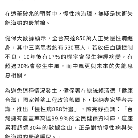
在這筆破兆的預算中，慢性病治理，無疑是抗衡失
能海嘯的最前線。
健保大數據顯示，全台高達850萬人正受慢性病纏
身，其中三高患者約有530萬人，若放任血糖控制
不良，10年後有17%的機率會發生神經病變，有
超過20%會發生中風，而中風更與未來的失能息
息相關。
為避免這種情況發生，健保署在總統賴清德「健康
台灣」國家希望工程政策藍圖下，採納專家學者共
識，推出「慢性病888計畫」，陳亮妤強調：「台
灣擁有覆蓋率高達99.9％的全民健保資料庫，這座
累積超過30年的數據金山，正是對抗慢性病與失
能海嘯的最強盾牌。」