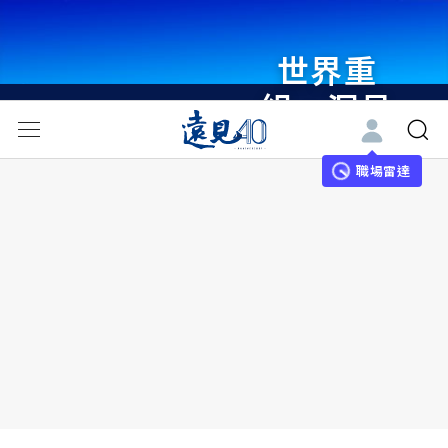
世界重
組・洞見
未來 與
世界領袖
職場雷達
同行