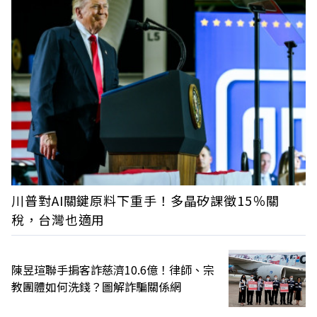
川普對AI關鍵原料下重手！多晶矽課徵15％關
稅，台灣也適用
陳昱瑄聯手掮客詐慈濟10.6億！律師、宗
教團體如何洗錢？圖解詐騙關係網