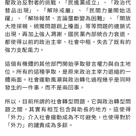
壓政治反對者的挑戰，「民進黨成立」、「政治代
替品出現」、「解除戒嚴」、「民間力量開始活
躍」、「解除報禁、言論壟斷變為困難」、「開放
大陸探親、統獨問題跳上檯面」等等問題的連鎖式
出現，再加上強人凋謝，國民黨內部統合力衰退，
都使得以前的政治主宰、社會中樞，失去了既有的
強力支配能力。
這個有機體的其他部門開始爭取發言權力與自主地
位。所有的這種爭取，是原來政治主宰力退縮的一
體兩面。社會運動風潮與政治轉化過程幾乎是同時
發生的一件事，而不是兩回事。
所以，目前所謂的社會轉型問題，它與政治轉型問
題之間，其實有相互包含與助長的地方。這使得
「外力」介入社會運動成為不可避免，也使得對於
「外力」的譴責成為多餘。