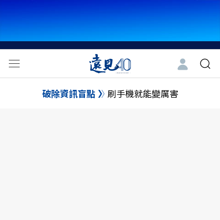
破除資訊盲點
刷手機就能變厲害