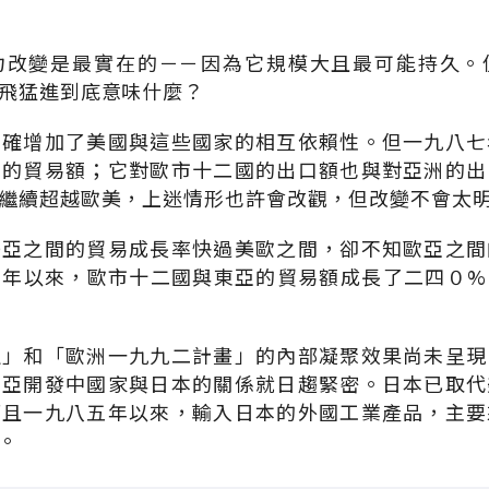
力改變是最實在的－－因為它規模大且最可能持久。
飛猛進到底意味什麼？
的確增加了美國與這些國家的相互依賴性。但一九八七
本的貿易額；它對歐市十二國的出口額也與對亞洲的出
繼續超越歐美，上迷情形也許會改觀，但改變不會太
美亞之間的貿易成長率快過美歐之間，卻不知歐亞之間
七年以來，歐市十二國與東亞的貿易額成長了二四０%
定」和「歐洲一九九二計畫」的內部凝聚效果尚未呈現
東亞開發中國家與日本的關係就日趨緊密。日本已取代
而且一九八五年以來，輸入日本的外國工業產品，主要
。