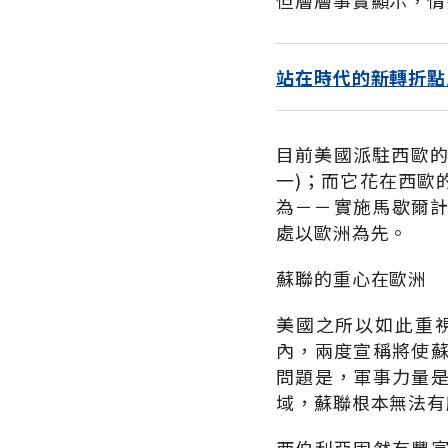
但層層事實顯示，情
站在時代的新轉折點
目前美國派駐西歐的
一)；而它花在西歐
為－－實施馬歇爾
處以歐洲為先。
蘇聯的重心在歐洲
美國之所以如此重
內，兩度宣稱將使
問題是，軍事力量
域，蘇聯根本無法有