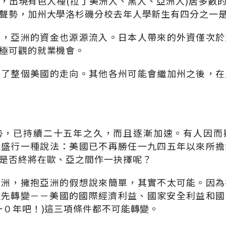
，出現有色人種(拉丁美洲人、黑人、亞洲人)居多數
聲勢，加州大學洛杉磯分校去年人學新生有四分之一
州，亞洲的資金也源源流入。日本人帶來的外資僅次於
極可觀的就業機會。
映了整個美國的走向。其他各州可能會繼加州之後，在
勢，已持續二十五年之久，而且逐漸加速。有人因而
近盛行一種說法：美國已不再勝任一九四五年以來所擔
是否終將在歐、亞之間作一抉擇呢？
歐洲，擁抱亞洲的假想說來簡單，其實不太可能。因為
須先轉變－－美國的國際經濟利益、國家安全利益和國
一０年吧！)這三項條件都不可能轉變。