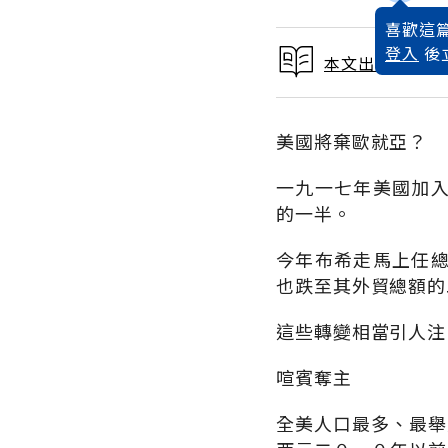
喜歡這篇
登入
後
本文出自 1989
美國將棄歐就亞？
一九一七年美國加
的一半。
今年布希走馬上任
也跌至其外貿總額的
這些轉變相當引人注
喧賓奪主
全美人口最多、最舉