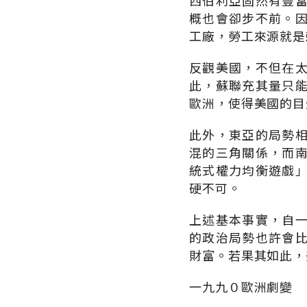
西伯利亞固然有豐
概也會卻步不前。
工廠，勞工來源就是
反觀美國，不但在
此，蘇聯充其量只
歐洲，使得美國的目
此外，東亞的局勢
混的三角關係，而
統式權力均衡遊戲
硬不可。
上述基本事實，自
的政治局勢也許會
財富。若果其如此，
一九九０歐洲劇變