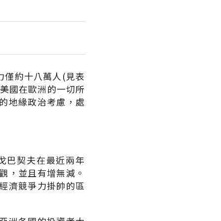
力僅約十八萬人(見表
，美國在歐洲的一切所
的地緣政治考慮，處
戈巴契夫在最近兩年
觀，並且有增無減。
經濟競爭力掛帥的區