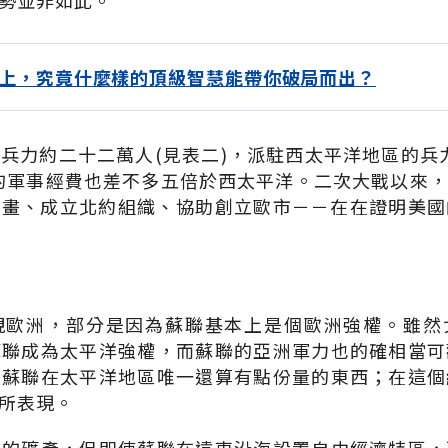
勢並非如此。
上，究竟什麼樣的頂級智慧能帶你破局而出？
兵力約二十二萬人(見表二)，派駐西太平洋地區的兵
的軍事經費也差不多五倍於西太平洋。二次大戰以來
計畫、成立北約組織、協助創立歐市－－在在證明美國
視歐洲，部分是因為蘇聯基本上是個歐洲強權。雖然
蘇聯成為太平洋強權，而蘇聯的亞洲軍力也的確相當可
是蘇聯在太平洋地區唯一還算有點份量的東西；在這個
所表現。