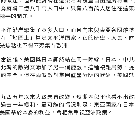
富的礦產，但即使蘇聯在遠東沿海設置自由經濟特區，
因為蘇聯二億八千萬人口中，只有八百萬人居住在遠東
棘手的問題。
太平洋沿岸聚集了眾多人口，而且向來與東亞各國維持
能在「地圖上」算是太平洋國家，它的歷史、人民、財
光焦點也不得不聚集在歐洲。
相當複雜。美國與日本顯然站在同一陣線，日本、中共
南北韓的敵對又添加了另一個變數。這種複雜局勢，提
」的空間。但在兩個敵對集團壁壘分明的歐洲，美國就
一九四五年以來大致未曾改變，短期內似乎也看不出改
比過去十年緩和。最可能的情況則是：東亞國家在日本
美國基於本身的利益，會相當重視亞洲政策。