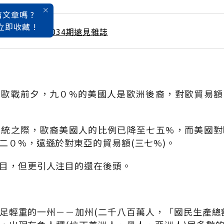
文章嗎 ?
立即收藏 !
 / 4月號雜誌 第034期遠見雜誌
入歐戰前夕，九０%的美國人是歐洲後裔，對歐貿易額
總統之際，歐裔美國人的比例已降至七五%，而美國對
二０%，遠遜於對東亞的貿易額(三七%)。
目，但更引人注目的還在後頭。
足輕重的一州－－加州(二千八百萬人，「國民生產總