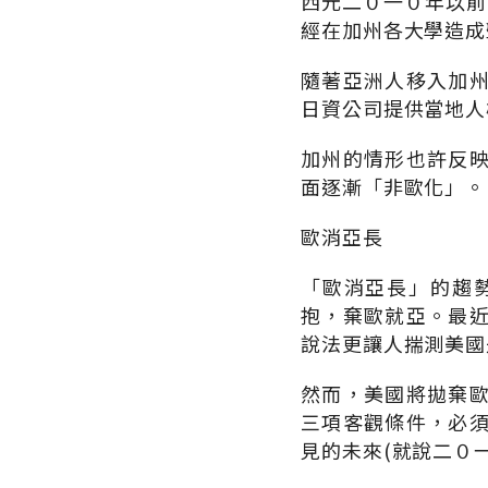
西元二０一０年以前
經在加州各大學造成
隨著亞洲人移入加
日資公司提供當地人
加州的情形也許反
面逐漸「非歐化」。
歐消亞長
「歐消亞長」的趨
抱，棄歐就亞。最
說法更讓人揣測美國
然而，美國將拋棄
三項客觀條件，必
見的未來(就說二０