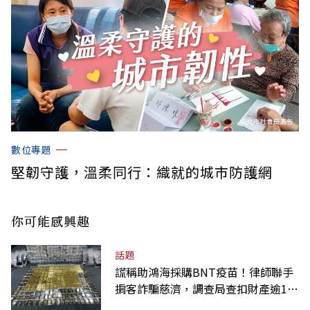
數位專題
堅韌守護，溫柔同行：織就的城市防護網
你可能感興趣
話題
謊稱助鴻海採購BNT疫苗！律師聯手
掮客詐騙慈濟，調查局查扣財產逾10
億元