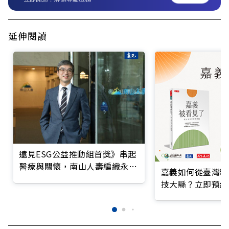
延伸閱讀
遠見ESG公益推動組首獎》串起
醫療與關懷，南山人壽編織永續
嘉義如何從臺灣糧
照護網
技大縣？立即預約