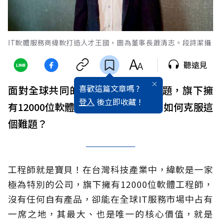
IT軟體服務商緯軟打造人才王國，圖為董事長蕭清志。段詩潔攝
聽遠見
喜歡這篇文章嗎 ?
面對全球共同的
少子化
、
高齡
化議題，旗下擁
登入
後立即收藏 !
有12000位軟體
工程師
的緯軟資訊，如何克服這
個難題？
工程師就是寶貝！在台灣科技產業中，緯軟是一家
極為特別的公司，旗下擁有12000位軟體工程師，
沒有任何自有產品，卻能在全球IT服務市場中占有
一席之地，其最大、也是唯一的核心價值，就是