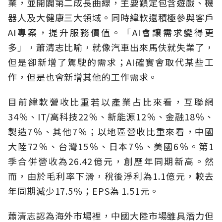
業，並開闢第二成長曲線，主要鎖定包含遊戲、機
器人及大健康三大領域。同時緯軟還積極參與客戶
AI專案，提升服務價值。「AI會讓需求變得更
多」，蕭清志比喻，就像汽車出來馬伕就失業了，
但是卻新增了駕駛的需求；AI確實會取代某些工
作，但是也會新增其他的工作需求。
目前緯軟營收比重若以產業占比來看，互聯網
34％、IT/高科技22％、新能源12％、金融18％、
製造7％、其他7％；以地區營收比重來看，中國
大陸72％、台灣15％、日本7％、美國6％。第1
季合併營收為26.42億元，創歷年同期新高。然
而，由於毛利率下滑，稅後淨利為1.1億元，較去
年同期減少17.5％；EPS為 1.51元。
蕭清志認為海外市場裡，中國大陸市場雖具潛力但