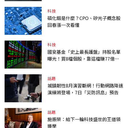
科技
磷化銦是什麼？CPO、矽光子概念股
回春漲一次看懂
科技
國安基金「史上最長護盤」持股名單
曝光！買8檔個股，靠這檔賺77億最
多
話題
城鎮韌性8月演習斷網！行動網路降速
演練將登場，7日「災防訊息」預告
話題
施振榮：給下一輪科技盛世的王道領
導學