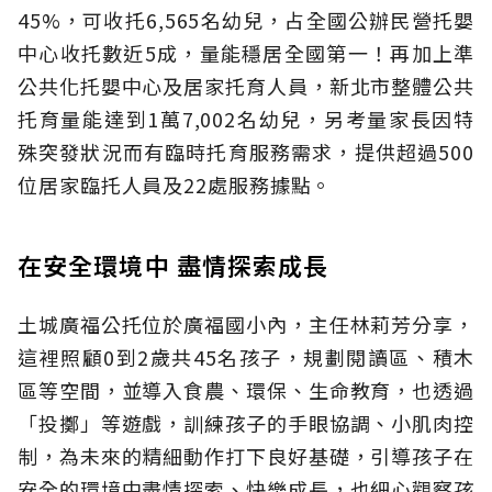
45%，可收托6,565名幼兒，占全國公辦民營托嬰
中心收托數近5成，量能穩居全國第一！再加上準
公共化托嬰中心及居家托育人員，新北市整體公共
托育量能達到1萬7,002名幼兒，另考量家長因特
殊突發狀況而有臨時托育服務需求，提供超過500
位居家臨托人員及22處服務據點。
在安全環境中 盡情探索成長
土城廣福公托位於廣福國小內，主任林莉芳分享，
這裡照顧0到2歲共45名孩子，規劃閱讀區、積木
區等空間，並導入食農、環保、生命教育，也透過
「投擲」等遊戲，訓練孩子的手眼協調、小肌肉控
制，為未來的精細動作打下良好基礎，引導孩子在
安全的環境中盡情探索、快樂成長，也細心觀察孩