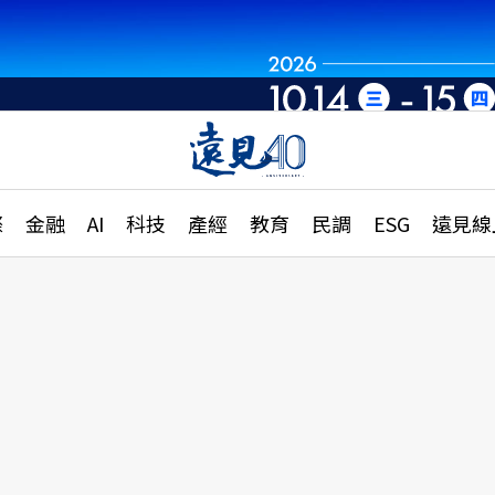
章
特輯
文章
大學升學、職涯攻略
遠
際
金融
AI
科技
產經
教育
民調
ESG
遠見線
國際
更
縣市施政調查全解析
金融
單
民調
產經
電
好享生活
獨
專欄