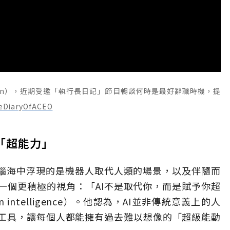
offman），近期受邀「執行長日記」節目暢談何時是最好辭職時機，提
DiaryOfACEO
的「超能力」
人腦海中浮現的是機器人取代人類的場景，以及伴隨而
一個更積極的視角：「AI不是取代你，而是賦予你超
n intelligence）。他認為，AI並非傳統意義上的人
工具，讓每個人都能擁有過去難以想像的「超級能動