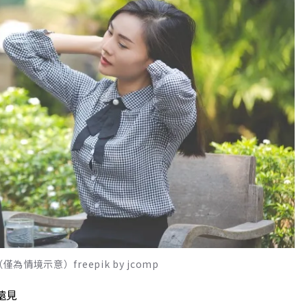
境示意）freepik by jcomp
遠見