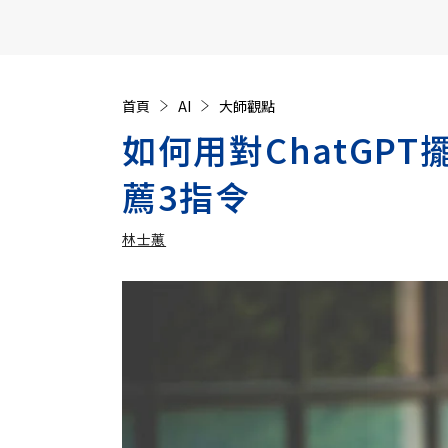
【遠見40週年慶】訂《遠見》贈實用家電3選1+暢銷好
首頁
AI
大師觀點
如何用對ChatGP
薦3指令
林士蕙
加入追蹤
林士蕙