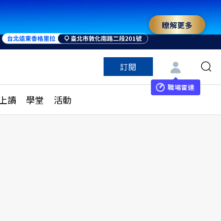
瞭解更多
訂閱
特色頻道
訂閱
見線上讀
ESG遠見
職場雷達
上讀
學堂
活動
多訂閱方案
城市學
刊購買
健康遠見
子報訂閱
華人精英論壇
享知識包
領導影響力學院