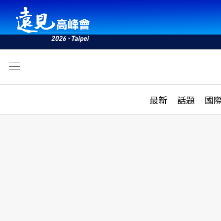
文
最新
最新
話題
國
雜誌目錄
活動
話題
AI
學堂
專題報導
科技
教育
遠見ON AIR
影音
合作