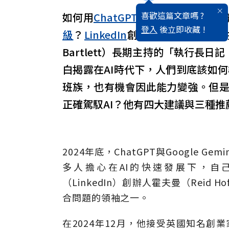
喜歡這篇文章嗎 ?
如何用
ChatGPT
來幫自己的職涯加
登入
後立即收藏 !
級
？
LinkedIn
創辦人霍夫曼，12月
Bartlett）長期主持的「執行長日記（Th
白揭露在AI時代下，人們到底該如
班族，也有機會因此能力變強。但
正確駕馭AI？他有四大建議與三種推
2024年底，ChatGPT與Google
多人擔心在AI的快速發展下，自
（LinkedIn）創辦人霍夫曼（Reid
合問題的領袖之一。
在2024年12月，他接受英國知名創業家史