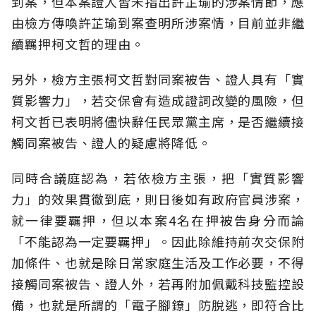
到案，但本案證人皆未指出許芷瑜的涉案情節，應
由檢方傳喚許芷瑜到案查明所涉案情，目前並非繼
續羈押柯文哲的理由。
另外，檢方主張柯文哲對同案被告、證人具有「實
質影響力」，若交保會有造成證詞改變的風險，但
柯文哲已表明將儘快辭任民眾黨主席，是否繼續接
觸同案被告、證人的疑慮將降低。
同時合議庭認為，若依檢方主張，把「實質影響
力」的效果貫徹到底，則日後如有政府官員涉案，
就一律要羈押，但以本案4名在押被告身分而論
「不能認為一定要羈押」。因此除維持前次交保附
加條件、也就是除日常家庭生活及工作必要，不得
接觸同案被告、證人外，若再附加佩戴科技監控設
備，也就是所謂的「電子腳鐐」防脫逃，即符合比