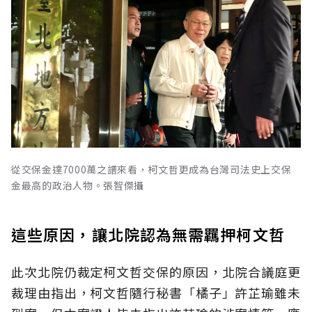
從交保金達7000萬之譜來看，柯文哲更成為台灣司法史上交保
金最高的政治人物。張智傑攝
這些原因，讓北院認為無需羈押柯文哲
此次北院仍裁定柯文哲交保的原因，北院合議庭更
裁理由指出，柯文哲隨行秘書「橘子」許芷瑜雖未