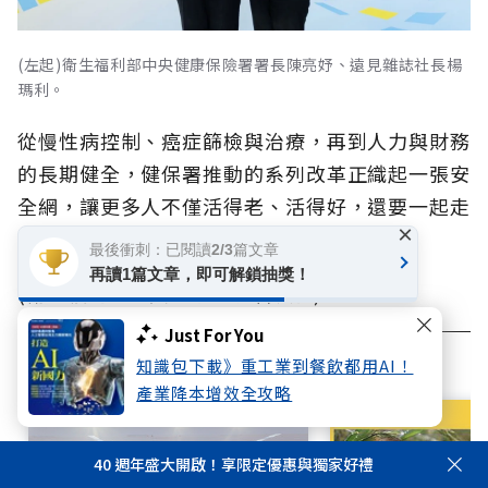
(左起)衛生福利部中央健康保險署署長陳亮妤、遠見雜誌社長楊
瑪利。
從慢性病控制、癌症篩檢與治療，再到人力與財務
的長期健全，健保署推動的系列改革正織起一張安
全網，讓更多人不僅活得老、活得好，還要一起走
×
向健康且充滿活力的「不老台灣」。
最後衝刺：已閱讀2/3篇文章
再讀1篇文章，即可解鎖抽獎！
(衛生福利部中央健康保險署廣告)
Just For You
相關文章
知識包下載》重工業到餐飲都用AI！
產業降本增效全攻略
40 週年盛大開啟！享限定優惠與獨家好禮