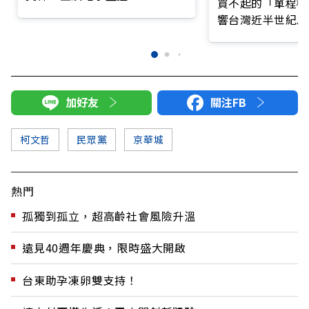
買不起的「單程機
響台灣近半世紀思
加好友
關注FB
柯文哲
民眾黨
京華城
熱門
孤獨到孤立，超高齡社會風險升溫
遠見40週年慶典，限時盛大開啟
台東助孕凍卵雙支持！