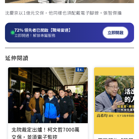
沈慶京以1億元交保，他同樣也須配戴電子腳鐐。張智傑攝
72%
領先者已開啟【職場雷達】
立即開啟
立即開通！解鎖專屬服務
延伸閱讀
北院裁定出爐！柯文哲7000萬
交保，並須電子監控