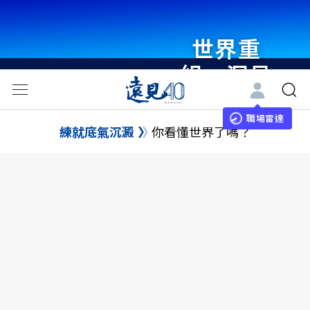
世界重
組・洞見
未來 與
世界領袖
職場雷達
練就底氣沉澱
你看懂世界了嗎？
同行