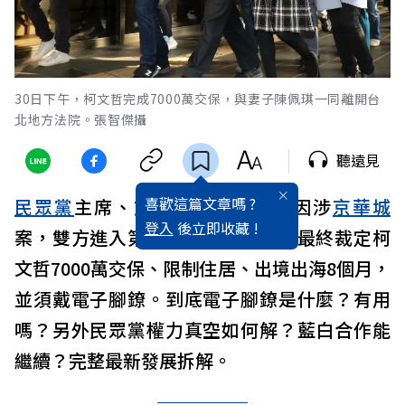
30日下午，柯文哲完成7000萬交保，與妻子陳佩琪一同離開台
北地方法院。張智傑攝
聽遠見
喜歡這篇文章嗎 ?
民眾黨
主席、前台北市長
柯文哲
因涉
京華城
登入
後立即收藏 !
案，雙方進入第二回法律戰，北院最終裁定柯
文哲7000萬交保、限制住居、出境出海8個月，
並須戴電子腳鐐。到底電子腳鐐是什麼？有用
嗎？另外民眾黨權力真空如何解？藍白合作能
繼續？完整最新發展拆解。