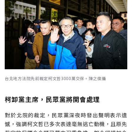
台北地方法院先前裁定柯文哲3000萬交保。陳之俊攝
柯卸黨主席，民眾黨將開會處理
對於北院的裁定，民眾黨深夜時發出聲明表示遺
憾，強調柯文哲已多次表達毫無逃亡動機，且原先