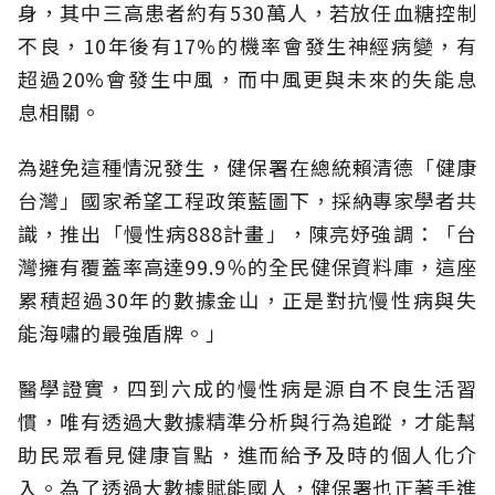
身，其中三高患者約有530萬人，若放任血糖控制
不良，10年後有17%的機率會發生神經病變，有
超過20%會發生中風，而中風更與未來的失能息
息相關。
為避免這種情況發生，健保署在總統賴清德「健康
台灣」國家希望工程政策藍圖下，採納專家學者共
識，推出「慢性病888計畫」，陳亮妤強調：「台
灣擁有覆蓋率高達99.9％的全民健保資料庫，這座
累積超過30年的數據金山，正是對抗慢性病與失
能海嘯的最強盾牌。」
醫學證實，四到六成的慢性病是源自不良生活習
慣，唯有透過大數據精準分析與行為追蹤，才能幫
助民眾看見健康盲點，進而給予及時的個人化介
入。為了透過大數據賦能國人，健保署也正著手進