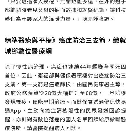
「只要透過家人授權，無論距離多遠，在外的遊子
都能隨時看見父母的抽血數據和就醫紀錄，讓科技
轉化為守護家人的溫暖力量，」陳亮妤強調。
精準醫療與平權》癌症防治三支箭，織就
城鄉數位醫療網
除了慢性病治理，癌症也連續44年蟬聯全國死因
首位，因此，衛福部與健保署積極射出癌症防治三
支箭。第一支箭是癌症篩檢，由國民健康署主導，
政府公務預算從28億大幅提升至68億，一旦篩檢
發現罹癌，便能早期治療。而健保署透過健保快易
通App，主動向癌症篩檢陽性的民眾發送回診提
醒，亦針對有數位落差的國人名單回饋給原診斷醫
療院所，請醫院提醒病人回診。