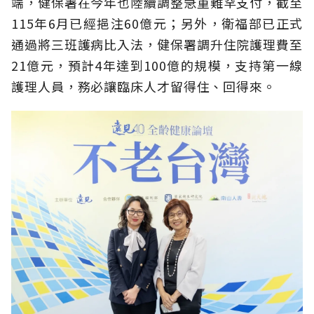
端，健保署在今年也陸續調整急重難罕支付，截至
115年6月已經挹注60億元；另外，衛福部已正式
通過將三班護病比入法，健保署調升住院護理費至
21億元，預計4年達到100億的規模，支持第一線
護理人員，務必讓臨床人才留得住、回得來。