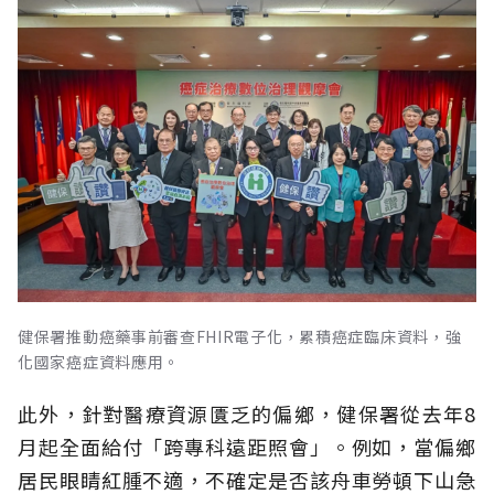
健保署推動癌藥事前審查FHIR電子化，累積癌症臨床資料，強
化國家癌症資料應用。
此外，針對醫療資源匱乏的偏鄉，健保署從去年8
月起全面給付「跨專科遠距照會」。例如，當偏鄉
居民眼睛紅腫不適，不確定是否該舟車勞頓下山急