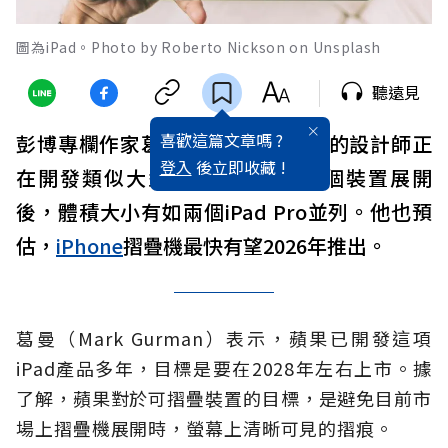
圖為iPad。Photo by Roberto Nickson on Unsplash
聽遠見
喜歡這篇文章嗎 ?
彭博專欄作家葛曼撰文表示，
蘋果
的設計師正
登入
後立即收藏 !
在開發類似大型的iPad裝置，這個裝置展開
後，體積大小有如兩個iPad Pro並列。他也預
估，
iPhone
摺疊機最快有望2026年推出。
葛曼（Mark Gurman）表示，蘋果已開發這項
iPad產品多年，目標是要在2028年左右上市。據
了解，蘋果對於可摺疊裝置的目標，是避免目前市
場上摺疊機展開時，螢幕上清晰可見的摺痕。