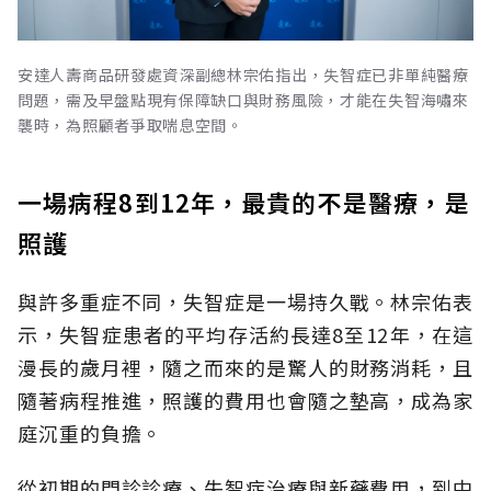
安達人壽商品研發處資深副總林宗佑指出，失智症已非單純醫療
問題，需及早盤點現有保障缺口與財務風險，才能在失智海嘯來
襲時，為照顧者爭取喘息空間。
一場病程8到12年，最貴的不是醫療，是
照護
與許多重症不同，失智症是一場持久戰。林宗佑表
示，失智症患者的平均存活約長達8至12年，在這
漫長的歲月裡，隨之而來的是驚人的財務消耗，且
隨著病程推進，照護的費用也會隨之墊高，成為家
庭沉重的負擔。
從初期的門診診療、失智症治療與新藥費用，到中