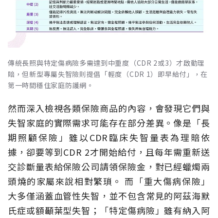
傳統長照與特定傷病險多需達到中重度（CDR 2或3）才啟動理
賠，但新型專屬失智險則提倡「輕度（CDR 1）即早給付」，在
第一時間穩住家庭防護網。
然而深入檢視各類保險商品的內容，會發現它們與
失智家庭的實際需求可能存在部分差異。像是「長
期照顧保險」雖以CDR臨床失智量表為理賠依
據，卻要等到CDR 2才開始給付，且每年需重新送
交診斷量表給保險公司請領保險金，對已經蠟燭兩
頭燒的家屬來說相對繁瑣。
而「重大傷病保險」
大多僅涵蓋血管性失智，並不包含常見的阿茲海默
氏症或額顳葉型失智；「特定傷病險」雖有納入阿