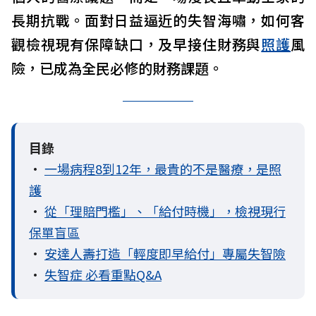
長期抗戰。面對日益逼近的失智海嘯，如何客
觀檢視現有保障缺口，及早接住財務與
照護
風
險，已成為全民必修的財務課題。
目錄
•
一場病程8到12年，最貴的不是醫療，是照
護
•
從「理賠門檻」、「給付時機」，檢視現行
保單盲區
•
安達人壽打造「輕度即早給付」專屬失智險
•
失智症 必看重點Q&A