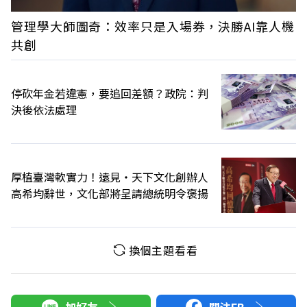
管理學大師圖奇：效率只是入場券，決勝AI靠人機
共創
停砍年金若違憲，要追回差額？政院：判
決後依法處理
厚植臺灣軟實力！遠見‧天下文化創辦人
高希均辭世，文化部將呈請總統明令褒揚
換個主題看看
加好友
關注FB