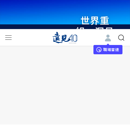
世界重
組・洞見
未來 與
世界領袖
職場雷達
同行