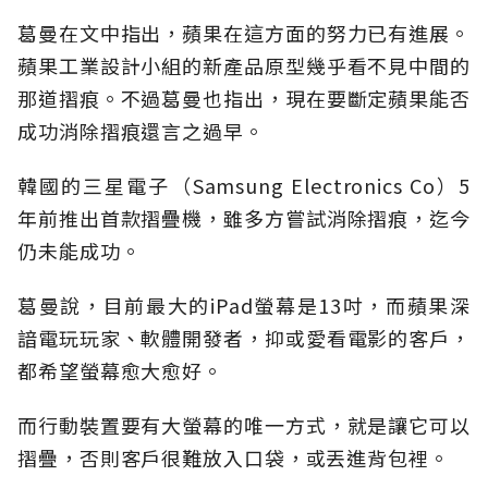
葛曼在文中指出，蘋果在這方面的努力已有進展。
蘋果工業設計小組的新產品原型幾乎看不見中間的
那道摺痕。不過葛曼也指出，現在要斷定蘋果能否
成功消除摺痕還言之過早。
韓國的三星電子（Samsung Electronics Co）5
年前推出首款摺疊機，雖多方嘗試消除摺痕，迄今
仍未能成功。
葛曼說，目前最大的iPad螢幕是13吋，而蘋果深
諳電玩玩家、軟體開發者，抑或愛看電影的客戶，
都希望螢幕愈大愈好。
而行動裝置要有大螢幕的唯一方式，就是讓它可以
摺疊，否則客戶很難放入口袋，或丟進背包裡。