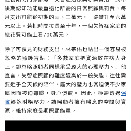
後期認知功能嚴重退化所需的日常照顧與雜費，每
月支出可能從初期的兩、三萬元，一路攀升至六萬
元以上。若把時間拉長至十年，一個失智症家庭的
總花費可能上看700萬元。
除了可預見的財務支出，林宗佑也點出一個容易被
忽略的照護盲點：「多數家庭把資源放在病人身
上，卻忽略照顧者同樣承受龐大的心理壓力。」他
直言，失智症照顧的難度遠高於一般失能，往往需
要近乎全天候的陪伴，龐大的壓力也常迫使不少家
屬因而被迫離職，身心俱疲。
因此，極需透過
保
險
轉嫁財務壓力，讓照顧者擁有喘息的空間與資
源，維持家庭長期照顧能量。