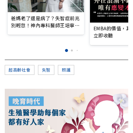
爸媽老了還是病了？失智症前兆
別輕忽！神內專科醫師王培寧呼
EMBA的價值，
籲把握大腦黃金期
立即收聽
超高齡社會
失智
照護