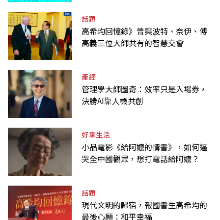
話題
高希均回憶錄》曾與波特、奈伊、傅
高義三位大師共有的智慧交會
產經
管理學大師圖奇：效率只是入場券，
決勝AI靠人機共創
好享生活
小品電影《給阿嬤的情書》，如何逼
哭全中國觀眾，想打電話給阿嬤？
話題
現代文明的歸宿，報國書生高希均的
最後心願：和平幸福