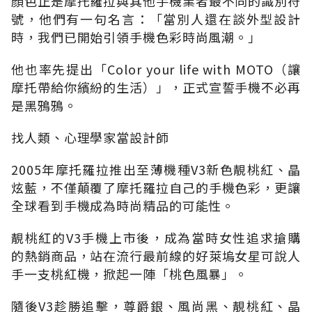
顏色正是摩托羅拉與其他手機業者最不同的識別符
號，他們有一句名言：「當別人還在談外型設計
時，我們已開始引領手機色彩時尚風潮。」
他也率先提出「Color your life with MOTO（讓
摩托帶給你繽紛的生活）」，正式宣誓手機不必再
是黑鴉鴉。
找人類、心理學家當設計師
2005年摩托羅拉推出至薄機種V3新色靚桃紅、晶
炫藍，不僅顛覆了摩托羅拉自己的手機色彩，更讓
全球看到手機成為時尚精品的可能性。
靚桃紅的V3手機上市後，成為當時女性追求搶購
的熱銷商品，站在流行最前線的好萊塢女星可說人
手一支桃紅機，掀起一陣「桃色風暴」。
隨後V3趁勝追擊，尊爵銀、風尚黑、靚桃紅、晶