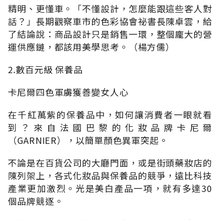
精明、更懂車。「不懂設計，怎麼能跟這些客人對
話？」長期觀察車市的色彩協會祕書長陳卓雲，給
了結論說：商品設計只是銷售一環，整個龐大的營
運供應鏈，都該用美學思考。（楊方儒）
2.數百元級 保養品
卡尼爾四色軍虜獲善變女人心
在千紅萬紫的保養品中，如何讓消費者一眼就看
到？來自法國巴黎的化妝品牌卡尼爾
（GARNIER），以簡單顏色異軍突起。
不論是在百貨公司的大廳門面，或是街頭藥妝店的
陳列架上，各式化妝品與保養品的競爭，遠比科技
產業更加激烈。光是美白產品一項，就有多達30
個品牌競逐。