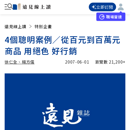
立即訂閱
職場雷達
遠見線上讀
特別企畫
4個聰明案例∕從百元到百萬元
商品 用絕色 好行銷
徐仁全、楊方儒
2007-06-01
瀏覽數
21,200+
加入追蹤
徐仁全、楊方儒