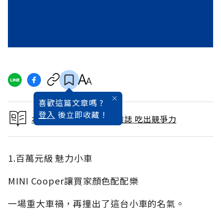
喜歡這篇文章嗎 ?
登入
後立即收藏 !
本文出自 2007 / 6月號雜誌 吃出競爭力
1.百萬元級 魅力小車
MINI Cooper讓買家顏色配配樂
一場重大車禍，再撞出了這台小車的名氣。