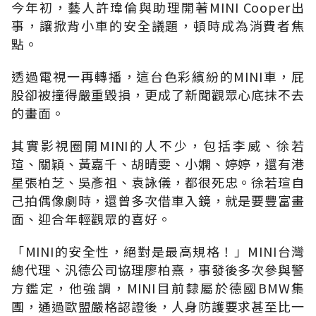
今年初，藝人許瑋倫與助理開著MINI Cooper出
事，讓掀背小車的安全議題，頓時成為消費者焦
點。
透過電視一再轉播，這台色彩繽紛的MINI車，屁
股卻被撞得嚴重毀損，更成了新聞觀眾心底抹不去
的畫面。
其實影視圈開MINI的人不少，包括李威、徐若
瑄、關穎、黃嘉千、胡晴雯、小嫻、婷婷，還有港
星張柏芝、吳彥祖、袁詠儀，都很死忠。徐若瑄自
己拍偶像劇時，還曾多次借車入鏡，就是要豐富畫
面、迎合年輕觀眾的喜好。
「MINI的安全性，絕對是最高規格！」MINI台灣
總代理、汎德公司協理廖柏熹，事發後多次參與警
方鑑定，他強調，MINI目前隸屬於德國BMW集
團，通過歐盟嚴格認證後，人身防護要求甚至比一