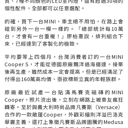
質、7種不同顏色的LED室內燈，還有超過30項的
個性配件，全部都可以任意選配。
的確，買下一台MINI，車主絕不用怕，在路上會
碰到另外一台一模一樣的。「總部統計每10萬
台，才會有一台重複！」廖柏憙說，排列組合下
來，已經達到了客製化的極致。
平均要等上四個月，台灣消費者訂的一台MINI
Cooper S，才能從德國原廠飄洋過海運達。接單
後再生產，雖然成本一定會提高，但是已經滿足了
付得出160萬高均價、亟欲標新立異的年輕族群。
原廠最近試產一台貼滿馬賽克磁磚的MINI
Cooper，照片流出後，立刻在網路上被車友瘋狂
轉寄。至於與義大利時尚品牌凡賽斯（Versace）
合作的一款敞蓬Cooper，外觀彩繪則洋溢巴洛克
華麗主義，還打上象徵凡賽斯品牌圖騰的Medusa