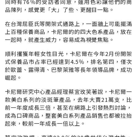
同時有76％的受訪者同意，運用色彩讓他們的商
品陳列，感覺更「大」了些、更醒目一點。
在台灣屈臣氏等開架式通路上，一面牆上可能擺滿
上百種保養商品，卡尼爾的的四大色系產品，放在
一起時，就產生威力，容易成為視覺焦點。
順利攫獲年輕女性目光，卡尼爾在今年2月份開架
式保養品市占率已經達到4.5％，排名第四，僅次
於歐蕾、露得清、巴黎萊雅等長年領導品牌，成功
崛起。
卡尼爾研究中心產品經理蔡宜玫笑著說，卡尼爾一
款美白系列的淡斑筆產品，去年大賣21萬支，比
前一年度成長三倍，甚至在網路上引發熱烈討論，
成為口碑商品，整套美白系列產品銷售也都被拉抬
起來，較前一年成長一倍以上。