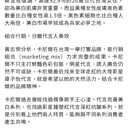
蔡宜玫強調，高達92.9％的20歲世代台灣女性，
認為美白肌膚非常重要，而且黃種女性皮膚黑色素
數量比白種女性高1.5倍，黑色素細胞也比白種人
大兩倍，美白市場早就成為兵家必爭之地。
組合行銷，分層代言人奏效
黃志榮分析，卡尼爾在台灣一舉打響品牌，是行銷
組合（marketing mix）力求完整的成果。卡尼
爾不只主打鮮豔色彩包裝，明星代言、誘人廣告仍
然不可或缺，卡尼爾最近找來全球走紅的大陸影星
章子怡代言，就是希望以她的天然活力，結合卡尼
爾的品牌精神。
卡尼爾過去曾經找過偶像歌手王心凌，代言亮黃美
白系列，也找過影星鍾楚紅代言深紅抗皺系列，就
是分別看上他們兩人特質，能夠與不同系列消費者
產生共鳴。