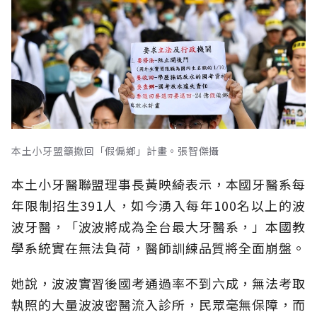
本土小牙盟籲撤回「假偏鄉」計畫。張智傑攝
本土小牙醫聯盟理事長黃映綺表示，本國牙醫系每
年限制招生391人，如今湧入每年100名以上的波
波牙醫，「波波將成為全台最大牙醫系，」本國教
學系統實在無法負荷，醫師訓練品質將全面崩盤。
她說，波波實習後國考通過率不到六成，無法考取
執照的大量波波密醫流入診所，民眾毫無保障，而