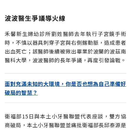
波波醫生爭議導火線
禾馨新生婦幼診所劉姓醫師去年執行子宮鏡手術
時，不慎以器具刺穿子宮與右側髂動脈，造成患者
出血死亡；該醫師後續被揪出畢業於波蘭的波茲南
醫科大學，波波醫師的長年爭議，再度引發論戰。
面對充滿未知的大環境，你是否也想為自己準備好
破局的智慧？
衛福部15日與本土小牙醫聯盟代表座談，雙方協
商破局，本土小牙醫聯盟並痛批衛福部長邱泰源是