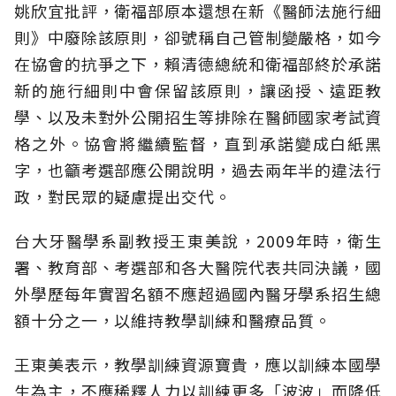
姚欣宜批評，衛福部原本還想在新《醫師法施行細
則》中廢除該原則，卻號稱自己管制變嚴格，如今
在協會的抗爭之下，賴清德總統和衛福部終於承諾
新的施行細則中會保留該原則，讓函授、遠距教
學、以及未對外公開招生等排除在醫師國家考試資
格之外。協會將繼續監督，直到承諾變成白紙黑
字，也籲考選部應公開說明，過去兩年半的違法行
政，對民眾的疑慮提出交代。
台大牙醫學系副教授王東美說，2009年時，衛生
署、教育部、考選部和各大醫院代表共同決議，國
外學歷每年實習名額不應超過國內醫牙學系招生總
額十分之一，以維持教學訓練和醫療品質。
王東美表示，教學訓練資源寶貴，應以訓練本國學
生為主，不應稀釋人力以訓練更多「波波」而降低