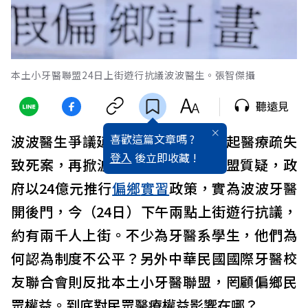
本土小牙醫聯盟24日上街遊行抗議波波醫生。張智傑攝
聽遠見
喜歡這篇文章嗎 ?
波波醫生爭議延燒15年，近日因一起醫療疏失
登入
後立即收藏 !
致死案，再掀波瀾。本土小牙醫聯盟質疑，政
府以24億元推行
偏鄉
實習
政策，實為波波牙醫
開後門，今（24日）下午兩點上街遊行抗議，
約有兩千人上街。不少為牙醫系學生，他們為
何認為制度不公平？另外中華民國國際牙醫校
友聯合會則反批本土小牙醫聯盟，罔顧偏鄉民
眾權益。到底對民眾醫療權益影響在哪？