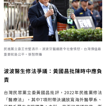
民進黨立委王世堅表示，波波牙醫議題令社會憤怒，台灣價值最
重要就是公平。張智傑攝
波波醫生修法爭議：黃國昌批陳時中應負
責
台灣民眾黨立委黃國昌批評，2022年民進黨修法
「醫療法」，其中7項附帶決議放寬海外醫學系、