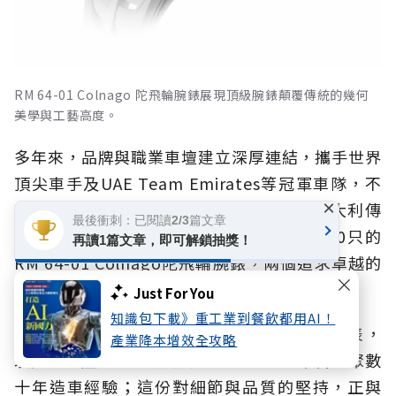
RM 64-01 Colnago 陀飛輪腕錶展現頂級腕錶顛覆傳統的幾何
美學與工藝高度。
多年來，品牌與職業車壇建立深厚連結，攜手世界
頂尖車手及UAE Team Emirates等冠軍車隊，不
×
斷探索速度與機械的極限；2026年更與義大利傳
最後衝刺：已閱讀2/3篇文章
奇自行車品牌Colnago合作推出全球限量50只的
再讀1篇文章，即可解鎖抽獎！
RM 64-01 Colnago陀飛輪腕錶，兩個追求卓越的
工藝品牌交會，正迸發全球注目的光亮。
Just For You
知識包下載》重工業到餐飲都用AI！
Colnago向來被視為義大利自行車工藝的代表，
產業降本增效全攻略
以少量生產、手工打造聞名，每一輛車架皆凝聚數
十年造車經驗；這份對細節與品質的堅持，正與