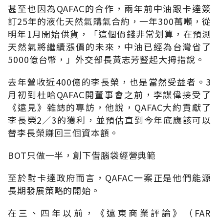
甚至也因為QAFAC的合作，兩年前中油跟卡達簽
訂25年的液化天然氣購氣合約，一年300萬噸，從
明年1月開始供貨，「這個價錢非常划算，在預測
天然氣將繼續漲價的未來，中油已經為台灣省了
5000億台幣，」外交部長黃志芳豎起大拇指說。
去年營收近400億的李長榮，也是當然受益者。3
月初到杜哈QAFAC開董事會之前，李謀偉接受了
《遠見》雜誌的專訪，他說，QAFAC大約貢獻了
李長榮2∕3的獲利，並預估直到今年底應該可以
替李長榮賺回三個資本額。
BOT只做一半，創下借腦袋經營典範
至於對卡達政府而言，QAFAC一案正是他們能源
長期發展策略的開始。
在三、四年以前，《遠東商業評論》（FAR