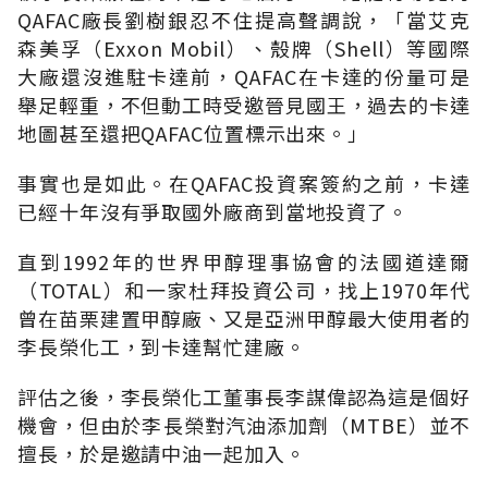
QAFAC廠長劉樹銀忍不住提高聲調說，「當艾克
森美孚（Exxon Mobil）、殼牌（Shell）等國際
大廠還沒進駐卡達前，QAFAC在卡達的份量可是
舉足輕重，不但動工時受邀晉見國王，過去的卡達
地圖甚至還把QAFAC位置標示出來。」
事實也是如此。在QAFAC投資案簽約之前，卡達
已經十年沒有爭取國外廠商到當地投資了。
直到1992年的世界甲醇理事協會的法國道達爾
（TOTAL）和一家杜拜投資公司，找上1970年代
曾在苗栗建置甲醇廠、又是亞洲甲醇最大使用者的
李長榮化工，到卡達幫忙建廠。
評估之後，李長榮化工董事長李謀偉認為這是個好
機會，但由於李長榮對汽油添加劑（MTBE）並不
擅長，於是邀請中油一起加入。