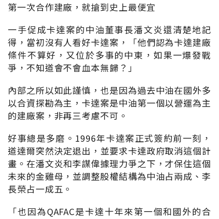
第一次合作建廠，就搶到史上最便宜
一手促成卡達案的中油董事長潘文炎還清楚地記
得，當初沒有人看好卡達案，「他們認為卡達建廠
條件不算好，又位於多事的中東，如果一爆發戰
爭，不知道會不會血本無歸？」
內部之所以如此謹慎，也是因為過去中油在國外多
以合資探勘為主，卡達案是中油第一個以營運為主
的建廠案，非再三考慮不可。
好事總是多磨。1996年卡達案正式簽約前一刻，
道達爾突然決定退出，並要求卡達政府取消這個計
畫。在潘文炎和李謀偉據理力爭之下，才保住這個
未來的金雞母，並調整股權結構為中油占兩成、李
長榮占一成五。
「也因為QAFAC是卡達十年來第一個和國外的合