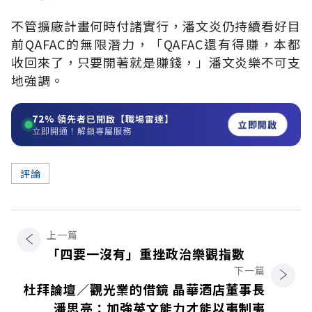
不管擴廠計畫何時付諸實行，潘文炎仍持續看好目
前QAFAC的無限潛力，「QAFAC還有得賺，本都
收回來了，只要開著就是賺錢，」潘文炎樂不可支
地強調。
72%
領先者已開啟【職場雷達】
立即開啟
立即開通！解鎖專屬服務
評論
上一篇
「四要一沒有」重挫政治樂觀指數
下一篇
杜拜論壇∕觀光業的借鏡 晶華酒店董事長
潘思亮：加強英文能力才能以夷制夷