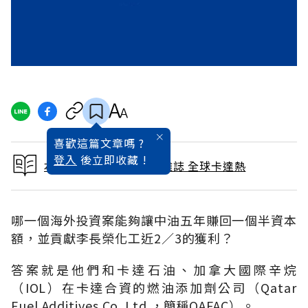
喜歡這篇文章嗎 ?
登入
後立即收藏 !
本文出自 2007 / 4月號雜誌 全球卡達熱
哪一個海外投資案能夠讓中油五年賺回一個半資本
額，並貢獻李長榮化工近2∕3的獲利？
答案就是他們和卡達石油、加拿大國際辛烷
（IOL）在卡達合資的燃油添加劑公司（Qatar
Fuel Additives Co. Ltd.，簡稱QAFAC）。