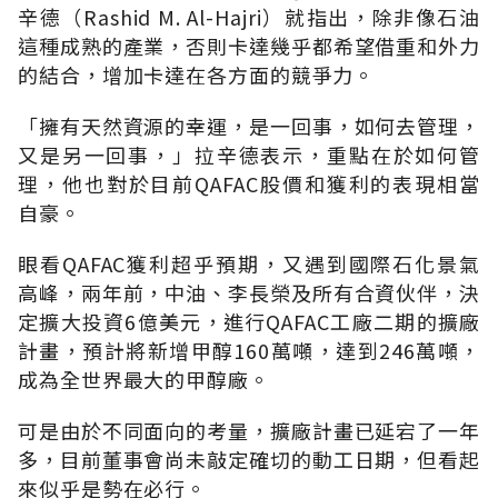
辛德（Rashid M. Al-Hajri）就指出，除非像石油
這種成熟的產業，否則卡達幾乎都希望借重和外力
的結合，增加卡達在各方面的競爭力。
「擁有天然資源的幸運，是一回事，如何去管理，
又是另一回事，」拉辛德表示，重點在於如何管
理，他也對於目前QAFAC股價和獲利的表現相當
自豪。
眼看QAFAC獲利超乎預期，又遇到國際石化景氣
高峰，兩年前，中油、李長榮及所有合資伙伴，決
定擴大投資6億美元，進行QAFAC工廠二期的擴廠
計畫，預計將新增甲醇160萬噸，達到246萬噸，
成為全世界最大的甲醇廠。
可是由於不同面向的考量，擴廠計畫已延宕了一年
多，目前董事會尚未敲定確切的動工日期，但看起
來似乎是勢在必行。