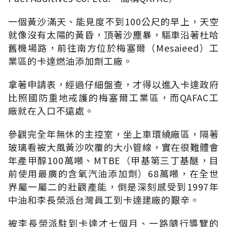
一個黃沙滿天、能見度不到100公尺的早上，天空
就像沒有太陽的黃昏，頂著沙塵暴，驅車沿著杜哈
舊機場路，前往南方位於梅塞爾（Mesaieed）工
業區的卡達燃油添加劑工廠。
拿著申請表，經過仔細盤查，才得以進入卡達政府
比照國防重地戒護的梅塞爾工業區，而QAFAC工
廠就在入口不遠處。
參觀完全年無休的主控室，坐上車環繞廠區，隔著
玻璃看被大風黃沙吹覆的大小管線，實在很難體會
年產甲醇100萬噸、MTBE（甲基第三丁基醚，目
前使用最廣的含氧汽油添加劑）68萬噸，在全世
界屬一屬二的壯觀產能，倒是深刻感受到1997年
中油和李長榮派台灣員工到卡達建廠的艱辛。
被李長榮派駐到卡達才七個月、一路隨行導覽的