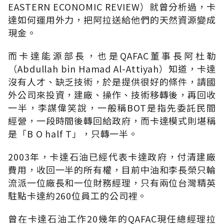
EASTERN ECONOMIC REVIEW）就曾分析過，卡
達如何運用外力，把阿拉送給他們的天然資源變成
現金。
而卡達能源部長，也是QAFAC董事長阿杜勒
（Abdullah bin Hamad Al-Attiyah）知道，卡達
沒有人才、缺乏技術，於是提供很好的條件，請國
外公司來投資，建廠、操作、技術移轉後，再回收
一半，李謀偉笑說，一般稱BOT是指先委託民間
經營，一段時間後轉回給政府，而卡達模式則堪稱
是「B O half T」，只轉一半。
2003年，卡達石油已經代表卡達政府，付清建廠
費用，收回一半的所有權，目前中油和李長榮只輪
流派一位廠長和一位財務經理，只有兩位台灣精英
駐點卡達約260位員工的公司裡。
曾在卡達石油工作20幾年的QAFAC現任總經理拉