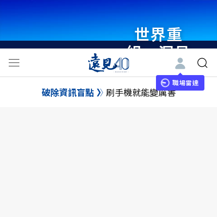
世界重
組・洞見
未來 與
世界領袖
職場雷達
破除資訊盲點
刷手機就能變厲害
同行