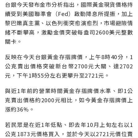
台銀今天發布金市分析指出，國際黃金現貨價格持
續受到美國聯準會（Fed）啟動降息所提振，加上
黎巴嫩真主黨、以色列衝突愈演愈烈，市場避險情
緒不斷攀高，激勵金價突破每盎司2600美元整數
關卡。
反映在今天台銀黃金存摺牌價，上午8時40分，1
公克賣出價格突破新台幣2700元大關、達2702
元，下午1時55分左右更攀升至2721元。
與近1年前的營業時間黃金存摺牌價水準、即1公
克賣出價格約2000元相比，如今黃金存摺牌價上
漲約36%。
若民眾是在近1年低點、即去年10月上旬左右以1
公克1873元價格買入，並於今天以2721元價位賣