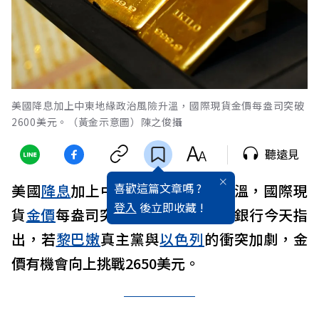
美國降息加上中東地緣政治風險升溫，國際現貨金價每盎司突破
2600美元。（黃金示意圖）陳之俊攝
聽遠見
喜歡這篇文章嗎 ?
美國
降息
加上中東地緣政治風險升溫，國際現
登入
後立即收藏 !
貨
金價
每盎司突破2600美元，台灣銀行今天指
出，若
黎巴嫩
真主黨與
以色列
的衝突加劇，金
價有機會向上挑戰2650美元。