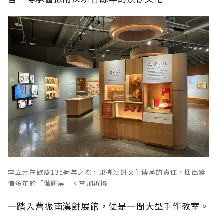
李立元在歡慶135週年之際，秉持漢餅文化傳承的責任，推出籌
備多年的「漢餅展」。李加祈攝
一踏入舊振南漢餅展館，便是一間大型手作教室。