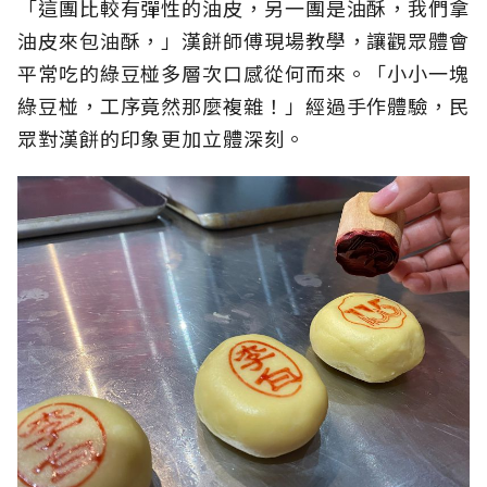
「這團比較有彈性的油皮，另一團是油酥，我們拿
油皮來包油酥，」漢餅師傅現場教學，讓觀眾體會
平常吃的綠豆椪多層次口感從何而來。「小小一塊
綠豆椪，工序竟然那麼複雜！」經過手作體驗，民
眾對漢餅的印象更加立體深刻。