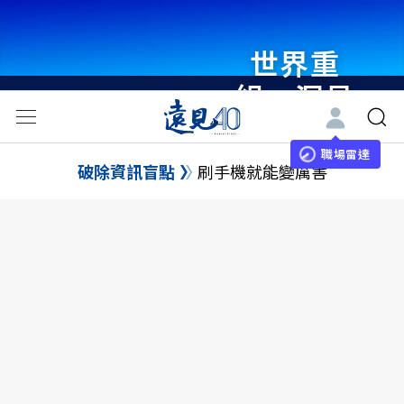
世界重
組・洞見
未來 與
世界領袖
職場雷達
破除資訊盲點
刷手機就能變厲害
同行