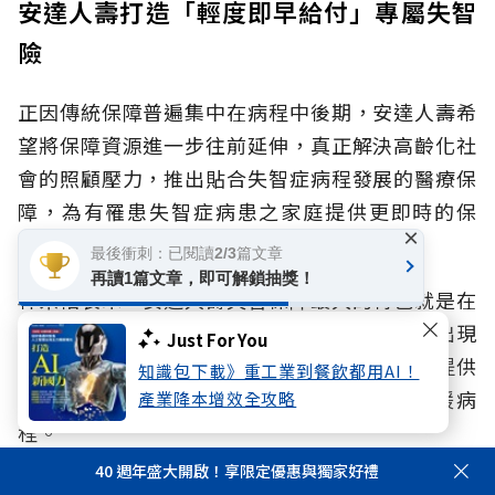
安達人壽打造「輕度即早給付」專屬失智
險
正因傳統保障普遍集中在病程中後期，安達人壽希
望將保障資源進一步往前延伸，真正解決高齡化社
會的照顧壓力，推出貼合失智症病程發展的醫療保
障，為有罹患失智症病患之家庭提供更即時的保
×
障。
最後衝刺：已閱讀2/3篇文章
再讀1篇文章，即可解鎖抽獎！
林宗佑表示，安達人壽失智保障最大的特色就是在
病程初期就給予保障。他進一步說明，當患者出現
Just For You
前兆並確診為輕度失智（CDR 1）時，保單即提供
知識包下載》重工業到餐飲都用AI！
部分保障，協助家庭第一時間啟動治療、延緩病
產業降本增效全攻略
程。
40 週年盛大開啟！享限定優惠與獨家好禮
若病程不幸惡化至中重度（CDR 2以上），則再一