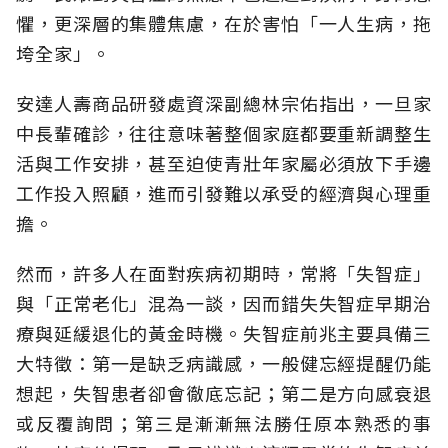
懼，更深層的集體焦慮，在於害怕「一人生病，拖
垮全家」。
安達人壽商品研發處資深副總林宗佑指出，一旦家
中長輩確診，往往意味著整個家庭都要重新調整生
活與工作安排，甚至迫使青壯年家屬必須放下手邊
工作投入照顧，進而引發難以承受的經濟與心理重
擔。
然而，許多人在面對疾病初期時，常將「失智症」
與「正常老化」混為一談，因而錯失失智症早期治
療與延緩退化的黃金時機。失智症前兆主要具備三
大特徵：第一是缺乏病識感，一般健忘經提醒仍能
想起，失智患者卻會徹底忘記；第二是方向感衰退
或反覆詢問；第三是漸漸無法勝任原本熟悉的事