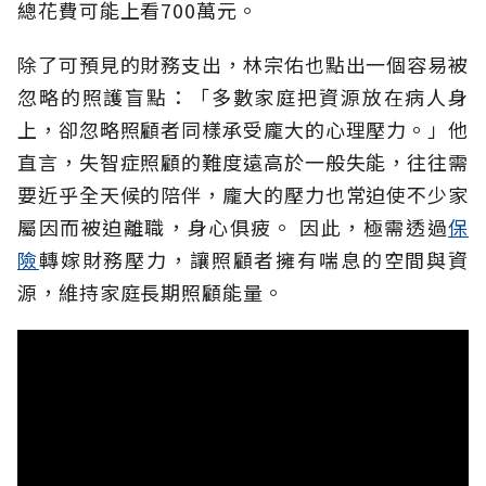
總花費可能上看700萬元。
除了可預見的財務支出，林宗佑也點出一個容易被
忽略的照護盲點：「多數家庭把資源放在病人身
上，卻忽略照顧者同樣承受龐大的心理壓力。」他
直言，失智症照顧的難度遠高於一般失能，往往需
要近乎全天候的陪伴，龐大的壓力也常迫使不少家
屬因而被迫離職，身心俱疲。
因此，極需透過
保
險
轉嫁財務壓力，讓照顧者擁有喘息的空間與資
源，維持家庭長期照顧能量。