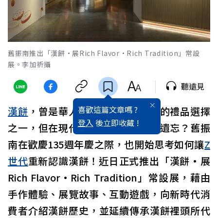
舊振南推出「漢餅·展Rich Flavor·Rich Tradition」常設
展。李加祈攝
聽遠見
喜歡這篇文章嗎 ?
漢餅
，曾是華人生活中的重要時刻的禮品選擇
登入
後立即收藏 !
之一，但在現代西點盛行後似乎被遺忘？舊振
南在歡慶135週年慶之際，也開始思考如何讓
Z
世代
重新認識漢餅！近日正式推出「漢餅·展
Rich Flavor·Rich Tradition」常設展，藉由
手作體驗、展覽故事、互動遊戲，向新時代消
費者介紹漢餅歷史，並延續傳承漢餅裡頭所代