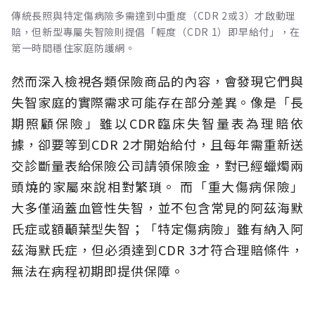
傳統長照與特定傷病險多需達到中重度（CDR 2或3）才啟動理
賠，但新型專屬失智險則提倡「輕度（CDR 1）即早給付」，在
第一時間穩住家庭防護網。
然而深入檢視各類保險商品的內容，會發現它們與
失智家庭的實際需求可能存在部分差異。像是「長
期照顧保險」雖以CDR臨床失智量表為理賠依
據，卻要等到CDR 2才開始給付，且每年需重新送
交診斷量表給保險公司請領保險金，對已經蠟燭兩
頭燒的家屬來說相對繁瑣。
而「重大傷病保險」
大多僅涵蓋血管性失智，並不包含常見的阿茲海默
氏症或額顳葉型失智；「特定傷病險」雖有納入阿
茲海默氏症，但必須達到CDR 3才符合理賠條件，
無法在病程初期即提供保障。