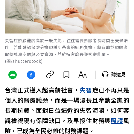
失智症照顧難度高於一般失能，往往需要照顧者長時間全天候陪
伴。若能透過保險分擔照護所帶來的財務負擔，將有助於照顧者
取得喘息空間與必要資源，並維持家庭長期照顧能量。
(圖/shutterstock)
聽遠見
台灣正式邁入超高齡社會，
失智
症已不再只是
個人的醫療議題，而是一場漫長且牽動全家的
長期抗戰。面對日益逼近的失智海嘯，如何客
觀檢視現有保障缺口，及早接住財務與
照護
風
險，已成為全民必修的財務課題。