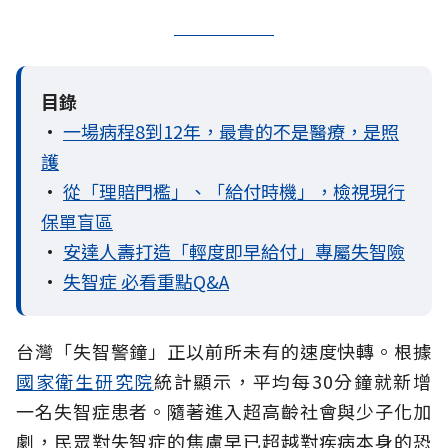
目錄
•
一場病程8到12年，最貴的不是醫療，是照
護
•
從「理賠門檻」、「給付時機」，檢視現行
保單盲區
•
安達人壽打造「輕度即早給付」專屬失智險
•
失智症 必看重點Q&A
台灣「失智警鐘」正以前所未有的速度快轉。根據
國家衛生研究院
統計顯示，平均每30分鐘就新增
一名失智症患者。隨著進入超高齡社會與少子化加
劇，民眾對失智症的焦慮早已超越對疾病本身的恐