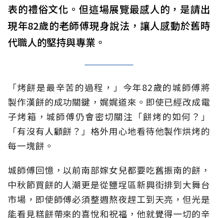
表的禮俗文化。但這場展覽最感人的，是請出
現年82歲的老師傅現身說法，讓人感動於舊時
代職人的堅持與專業。
「烤餅是最辛苦的過程，」今年82歲的城師傅將
製作漢餅的成功關鍵，娓娓道來。即使已經改成電
子烤箱，城師傅仍會密切關注「餅烤的如何？」
「有沒有人顧餅？」格外用心地看待他製作烘烤的
每一塊餅。
城師傅回憶，以前南部嫁女兒都要吃舊振南的餅，
中秋節買餅的人潮更是從鹽埕區新興街排到大舞台
市場，即使師傅必須整週熬夜趕工到天亮，但光是
能看見糕餅帶來的喜悅和祝福，他就覺得一切的辛