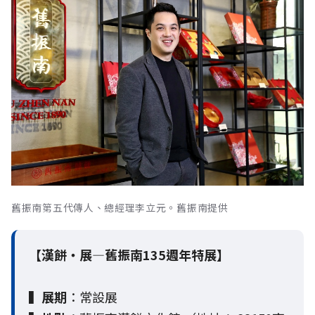
舊振南第五代傳人、總經理李立元。舊振南提供
【漢餅・展—舊振南135週年特展】
▍
展期
：常設展