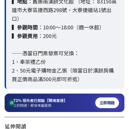
▍
地點
：舊振南漢餅文化館 （地址： 83150高
雄市大寮區捷西路298號，大寮捷運站1號出
口）
▍
參觀時間
：10:00～18:00（週一休館）
▍
參觀費用
：200元
──憑當日門票發票可兌換：
1、奉茶禮乙份
2、50元電子購物金乙張（限當日於漢餅房購
買正價商品滿500元即可折抵）
72%
領先者已開啟【職場雷達】
立即開啟
立即開通！解鎖專屬服務
延伸閱讀