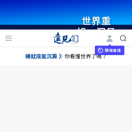
世界重
組・洞見
未來 與
世界領袖
職場雷達
練就底氣沉澱
你看懂世界了嗎？
同行