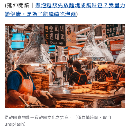
(延伸閱讀│
煮泡麵該先放麵塊或調味包？我盡力
變健康，是為了能繼續吃泡麵
)
從韓國食物能一窺韓國文化之究竟。（僅為情境圖，取自
unsplash）