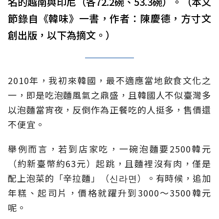
名的越南與印尼（各72.2碗、53.3碗）。（本文
節錄自《韓味》一書，作者：陳慶德，方寸文
創出版，以下為摘文。）
2010年，我初來韓國，最不適應當地飲食文化之
一，即是吃泡麵風氣之鼎盛，且韓國人不似臺灣多
以泡麵當宵夜，反倒作為正餐吃的人挺多，售價還
不便宜。
舉例而言，若到店家吃，一碗泡麵要2500韓元
（約新臺幣約63元）起跳，且麵裡沒有肉，僅是
配上泡菜的「辛拉麵」（신라면）。有時候，追加
年糕、起司片，價格就躍升到3000～3500韓元
呢。