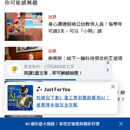
你可能感興趣
話題
身心調適假納公幼教保人員！每學年
可請3天，可以「小時」請
話題
施振榮：給下一輪科技盛世的王道領
×
導學
最後衝刺：已閱讀2/3篇文章
再讀1篇文章，即可解鎖抽獎！
話題
Just For You
徵才薪資擬沒5萬不得寫「面議」！薪
知識包下載》重工業到餐飲都用AI！
資揭露門檻7年沒調，勞動部下一步？
產業降本增效全攻略
話題
40 週年盛大開啟！享限定優惠與獨家好禮
假採購BNT疫苗詐慈濟！調查局查扣