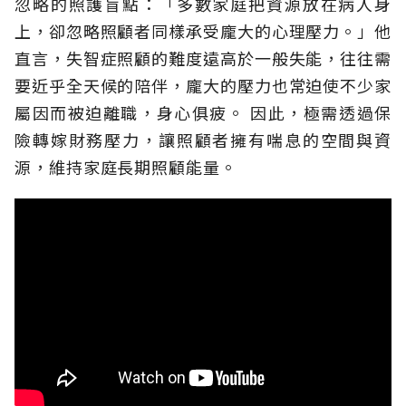
忽略的照護盲點：「多數家庭把資源放在病人身
上，卻忽略照顧者同樣承受龐大的心理壓力。」他
直言，失智症照顧的難度遠高於一般失能，往往需
要近乎全天候的陪伴，龐大的壓力也常迫使不少家
屬因而被迫離職，身心俱疲。
因此，極需透過保
險轉嫁財務壓力，讓照顧者擁有喘息的空間與資
源，維持家庭長期照顧能量。