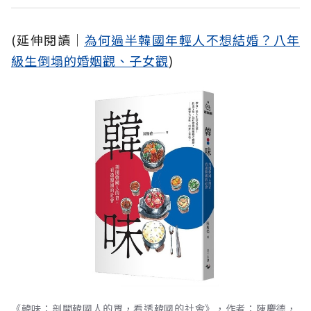
(延伸閱讀│
為何過半韓國年輕人不想結婚？八年
級生倒塌的婚姻觀、子女觀
)
《韓味：剖開韓國人的胃，看透韓國的社會》，作者：陳慶德，