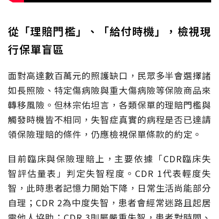
從「理賠門檻」、「給付時機」，檢視現
行保單盲區
面對高達數百萬元的照護缺口，民眾多半會選擇諸
如長照險、特定傷病險與重大傷病險等保險商品來
轉移風險。但林宗佑坦言，各類保單的理賠門檻與
觸發時機皆不相同，失智症真實的病程是否已達請
領保險理賠的條件，仍應檢視保單條款的約定。
目前臨床與保險理賠上，主要依據「CDR臨床失
智評估量表」判定失智程度。CDR 1代表輕度失
智，此時患者記憶力開始下降，日常生活尚能部分
自理；CDR 2為中度失智，患者會經常迷路且起居
需他人協助；CDR 3則屬嚴重失智，患者對時間、