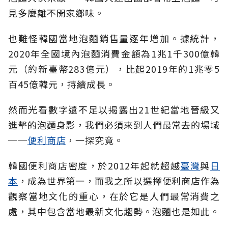
見多麼離不開家鄉味。
也難怪韓國當地泡麵銷售量逐年增加。據統計，
2020年全國境內泡麵消費金額為1兆1千300億韓
元（約新臺幣283億元），比起2019年的1兆零5
百45億韓元，持續成長。
然而光看數字還不足以揭露出21世紀當地晉級又
進擊的泡麵身影，我們必須來到人們最常去的場域
──
便利商店
，一探究竟。
韓國便利商店密度，於2012年起就超越
臺灣
與
日
本
，成為世界第一，而我之所以選擇便利商店作為
觀察當地文化的重心，在於它是人們最常消費之
處，其中包含當地最新文化趨勢。泡麵也是如此。