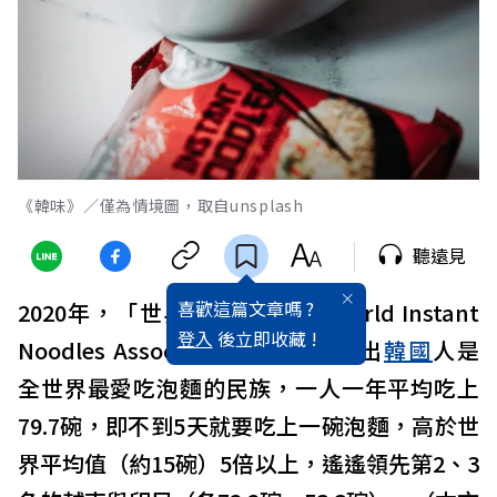
《韓味》／僅為情境圖，取自unsplash
聽遠見
喜歡這篇文章嗎 ?
2020年，「世界
泡麵
協會」（World Instant
登入
後立即收藏 !
Noodles Association, WINA）指出
韓國
人是
全世界最愛吃泡麵的民族，一人一年平均吃上
79.7碗，即不到5天就要吃上一碗泡麵，高於世
界平均值（約15碗）5倍以上，遙遙領先第2、3