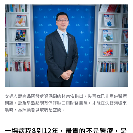
安達人壽商品研發處資深副總林宗佑指出，失智症已非單純醫療
問題，需及早盤點現有保障缺口與財務風險，才能在失智海嘯來
襲時，為照顧者爭取喘息空間。
一場病程8到12年，最貴的不是醫療，是