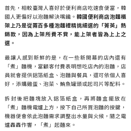
首先，相較臺灣人喜好於便利商店吃速食便當，韓
國人更偏好以泡麵解決嘴饞。
韓國便利商店泡麵櫃
架上乃是從兩百多種泡麵裡精挑細選的「菁英」熱
銷款，因為上架所費不貲，能上架者皆為上上之
選。
最讓人感到新鮮的是，在一些新開幕的店內還有
「煮」麵機，當顧客付費表明想吃店內的泡麵，店
員就會提供鋁箔紙盒、泡麵與餐具，還可依個人喜
好，添購雞蛋、泡菜、鮪魚罐頭或起司片等配料。
拆封後把麵塊放入鋁箔紙盒，再將麵盒擺放在
「煮」麵機電爐上方，按下自己所買泡麵的按鍵，
機器便會依此泡麵需求調整出水量與火候，隨之電
爐轟轟作響，「煮」起麵來。