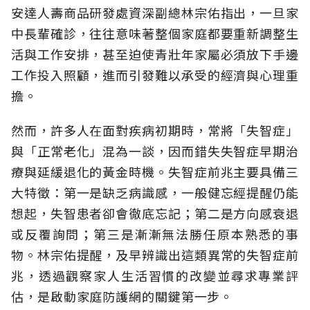
安達人壽商品研發處資深副總林宗佑指出，一旦家
中長輩確診，往往意味著整個家庭都要重新調整生
活與工作安排，甚至迫使青壯年家屬必須放下手邊
工作投入照顧，進而引發難以承受的經濟與心理重
擔。
然而，許多人在面對疾病初期時，常將「失智症」
與「正常老化」混為一談，因而錯失失智症早期治
療與延緩退化的黃金時機。失智症前兆主要具備三
大特徵：第一是缺乏病識感，一般健忘經提醒仍能
想起，失智患者卻會徹底忘記；第二是方向感衰退
或反覆詢問；第三是漸漸無法勝任原本熟悉的事
物。林宗佑提醒，及早辨識出這類異常的失智症前
兆，透過觀察家人生活習慣的改變並尋求專業評
估，是啟動家庭防護網的關鍵第一步。