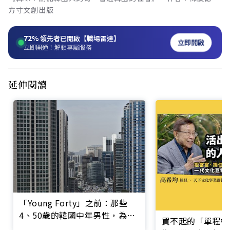
方寸文創出版
72%
領先者已開啟【職場雷達】
立即開啟
立即開通！解鎖專屬服務
延伸閱讀
「Young Forty」之前：那些
4、50歲的韓國中年男性，為何
買不起的「單程機
被稱「狗大叔」？