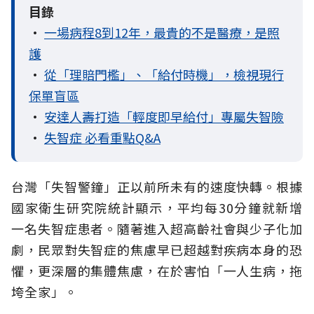
目錄
•
一場病程8到12年，最貴的不是醫療，是照
護
•
從「理賠門檻」、「給付時機」，檢視現行
保單盲區
•
安達人壽打造「輕度即早給付」專屬失智險
•
失智症 必看重點Q&A
台灣「失智警鐘」正以前所未有的速度快轉。根據
國家衛生研究院統計顯示，平均每30分鐘就新增
一名失智症患者。隨著進入超高齡社會與少子化加
劇，民眾對失智症的焦慮早已超越對疾病本身的恐
懼，更深層的集體焦慮，在於害怕「一人生病，拖
垮全家」。